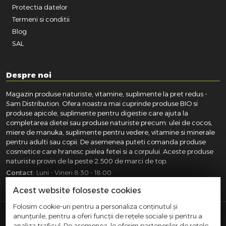
Protectia datelor
Termeni si conditii
Blog
SAL
Despre noi
Magazin produse naturiste, vitamine, suplimente la pret redus -
Sam Distribution. Ofera noastra mai cuprinde produse BIO si
produse apicole, suplimente pentru digestie care ajuta la
completarea dietei sau produse naturiste precum: ulei de cocos,
miere de manuka, suplimente pentru vedere, vitamine si minerale
pentru adulti sau copii. De asemenea puteti comanda produse
cosmetice care hranesc pielea fetei si a corpului. Aceste produse
naturiste provin de la peste 2.500 de marci de top.
Contact:
Luni - Vineri 8:30 - 18:00
031.418.0100
|
0721.281.755
|
0764.300.469
Acest website foloseste cookies
Folosim cookie-uri pentru a personaliza conținutul și
anunțurile, pentru a oferi funcții de rețele sociale și pentru a
SAM DISTRIBUTION S.R.L.
- Registrul Comertului:
analiza traficul. De asemenea, le oferim partenerilor de rețele