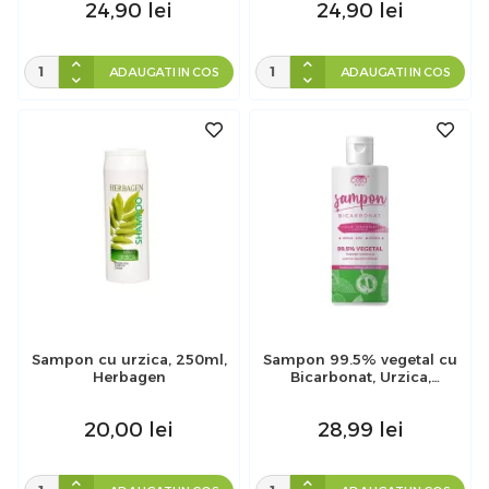
24,90
lei
24,90
lei
ADAUGATI IN COS
ADAUGATI IN COS
Sampon cu urzica, 250ml,
Sampon 99.5% vegetal cu
Herbagen
Bicarbonat, Urzica,
Mesteacan si Castane, Ceta
Sibiu, 200 ml
20,00
lei
28,99
lei