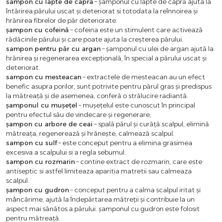
sampon cu lapte de capra
– șamponul cu lapte de capră ajuta la
întărirea părului uscat și deteriorat si totodata la reînnoirea și
hrănirea fibrelor de păr deteriorate.
șampon cu cofeină
– cofeina este un stimulent care activează
rădăcinile părului și care poate ajuta la creșterea părului.
sampon pentru păr cu argan
– șamponul cu ulei de argan ajută la
hrănirea și regenerarea excepțională, în special a părului uscat și
deteriorat.
sampon cu mesteacan
– extractele de mesteacan au un efect
benefic asupra porilor, sunt potrivite pentru părul gras și predispus
la mătreață și de asemenea, conferă o strălucire radiantă.
șamponul cu mușețel
– mușețelul este cunoscut în principal
pentru efectul său de vindecare și regenerare;
șampon cu arbore de ceai
– spală părul și curăță scalpul, elimină
mătreața, regenerează și hrănește, calmează scalpul.
sampon cu sulf
– este conceput pentru a elimina grasimea
excesiva a scalpului si a regla sebumul.
sampon cu rozmarin
– contine extract de rozmarin, care este
antiseptic si astfel limiteaza aparitia matretii sau calmeaza
scalpul.
șampon cu gudron
– conceput pentru a calma scalpul iritat și
mâncărime, ajută la îndepărtarea mătreții și contribuie la un
aspect mai sănătos a părului. șamponul cu gudron este folosit
pentru mătreață.