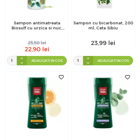
Sampon antimatreata
Sampon cu bicarbonat, 200
Biosulf cu urzica si nuc,
ml, Ceta Sibiu
200 ml, Ceta Sibiu
23,99
lei
25,50
lei
22,90
lei
ADAUGATI IN COS
ADAUGATI IN COS