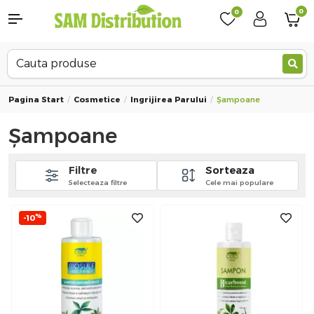
0
0
Pagina Start
Cosmetice
Ingrijirea Parului
Șampoane
Șampoane
Filtre
Sorteaza
Selecteaza filtre
Cele mai populare
%
-10