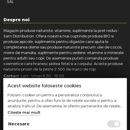
SAL
Despre noi
Magazin produse naturiste, vitamine, suplimente la pret redus -
Sam Distribution. Ofera noastra mai cuprinde produse BIO si
produse apicole, suplimente pentru digestie care ajuta la
completarea dietei sau produse naturiste precum: ulei de cocos,
miere de manuka, suplimente pentru vedere, vitamine si minerale
pentru adulti sau copii. De asemenea puteti comanda produse
cosmetice care hranesc pielea fetei si a corpului. Aceste produse
naturiste provin de la peste 2.500 de marci de top.
Contact:
Luni - Vineri 8:30 - 18:00
031.418.0100
|
0721.281.755
|
0764.300.469
Acest website foloseste cookies
Folosim cookie-uri pentru a personaliza conținutul și
anunțurile, pentru a oferi funcții de rețele sociale și pentru a
SAM DISTRIBUTION S.R.L.
- Registrul Comertului:
analiza traficul. De asemenea, le oferim partenerilor de rețele
J40/10004/2002, Cod fiscal: RO14935035, Adresa: Str.
sociale, de publicitate și de analize informații cu privire la
Citeste mai mult
Dimieni, nr. 7, Bucuresti, sector 5.
modul în care folosiți site-ul nostru. Aceștia le pot combina cu
Comert cu amanuntul efectuat in afara magazinelor,
alte informații oferite de dvs. sau culese în urma folosirii
Necesare
standurilor, chioscurilor si pietelor
serviciilor lor.