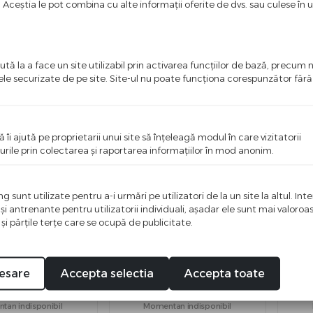
u. Aceștia le pot combina cu alte informații oferite de dvs. sau culese în urm
205,00
lei
28,50
lei
lei
28,75
lei
an indisponibil
Momentan indisponibil
tă la a face un site utilizabil prin activarea funcţiilor de bază, precum 
ele securizate de pe site. Site-ul nu poate funcţiona corespunzător făr
ă îi ajută pe proprietarii unui site să înţeleagă modul în care vizitatorii
urile prin colectarea şi raportarea informaţiilor în mod anonim.
 sunt utilizate pentru a-i urmări pe utilizatori de la un site la altul. Int
 şi antrenante pentru utilizatorii individuali, aşadar ele sunt mai valoro
 şi părţile terţe care se ocupă de publicitate.
lar, Dacia Plant, 50
Tonic capilar, 200 ml, Dacia
Tin
ml
Plant
esare
Accepta selectia
Accepta toate
9,25
lei
41,88
lei
an indisponibil
Momentan indisponibil