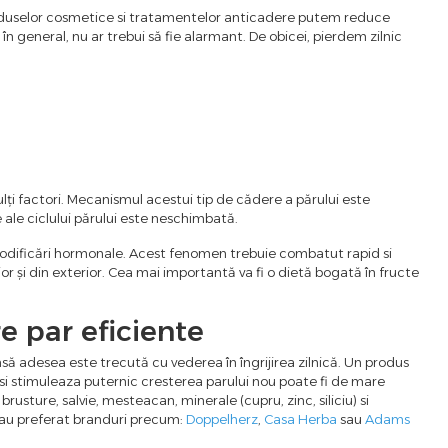
roduselor cosmetice si tratamentelor anticadere putem reduce
 în general, nu ar trebui să fie alarmant. De obicei, pierdem zilnic
lți factori. Mecanismul acestui tip de cădere a părului este
 ale ciclului părului este neschimbată.
 modificări hormonale. Acest fenomen trebuie combatut rapid si
or și din exterior. Cea mai importantă va fi o dietă bogată în fructe
 par eficiente
să adesea este trecută cu vederea în îngrijirea zilnică. Un produs
i stimuleaza puternic cresterea parului nou poate fi de mare
rusture, salvie, mesteacan, minerale (cupru, zinc, siliciu) si
i au preferat branduri precum:
Doppelherz
,
Casa Herba
sau
Adams