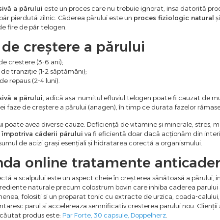
ivă a părului
este un proces care nu trebuie ignorat, insa datorită p
păr pierdută zilnic. Căderea părului este un
proces fiziologic natural
și
 de fire de păr telogen.
 de creștere a părului
de crestere (3-6 ani);
 de tranziție (1-2 săptămâni);
de repaus (2-4 luni).
ivă a părului
, adică așa-numitul efluviul telogen poate fi cauzat de mu
i faze de creștere a părului (anagen), în timp ce durata fazelor rămase
i poate avea diverse cauze. Deficiență de vitamine și minerale, stres,
 împotriva căderii părului
va fi eficientă doar dacă acționăm din interi
umul de acizi grași esențiali și hidratarea corectă a organismului.
a online tratamente anticadere
tă a scalpului este un aspect cheie în creșterea sănătoasă a părului, in
rediente naturale precum colostrum bovin care inhiba caderea parului s
enea, folositi si un preparat tonic cu extracte de urzica, coada-calului, b
ntaresc parul si accelereaza semnificativ cresterea parului nou. Clienți
i căutat produs este:
Par Forte, 30 capsule, Doppelherz
.