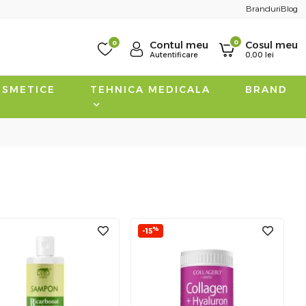
Branduri
Blog
0
0
Contul meu
Cosul meu
Autentificare
0,00
lei
SMETICE
TEHNICA MEDICALA
BRAND
%
-15