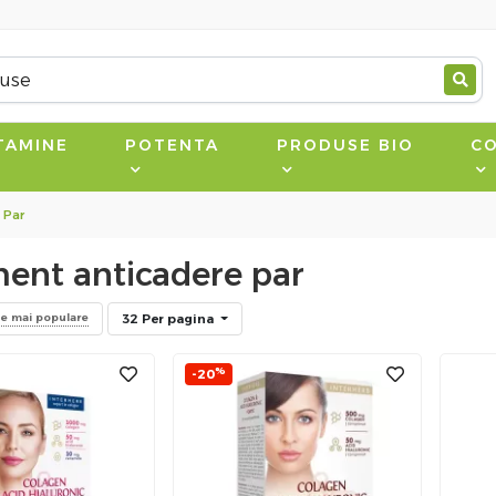
TAMINE
POTENTA
PRODUSE BIO
CO
 Par
ent anticadere par
32 Per pagina
le mai populare
%
-20