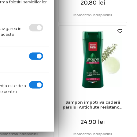
a folosirii serviciilor lor.
25,00
lei
20,80
lei
Momentan indisponibil
Momentan indisponibil
navigarea în
ă aceste
enţia este de a
ase pentru
ctura de Urzica, 50 ml,
Sampon impotriva caderii
Dacia Plant
parului Antichute resistance,
Petrole Hahn, 250 ml
19,50
lei
24,90
lei
Momentan indisponibil
Momentan indisponibil