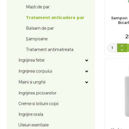
Masti de par
Tratament anticadere par
Sampon 9
Bicar
Mesteacan
Balsam de par
Si
2
Șampoane
Tratament antimatreata
Ingrijirea fetei
Ingrijirea corpului
Maini si unghii
Ingrijirea picioarelor
Creme si lotiuni copii
Ingrijire orala
Uleiuri esentiale