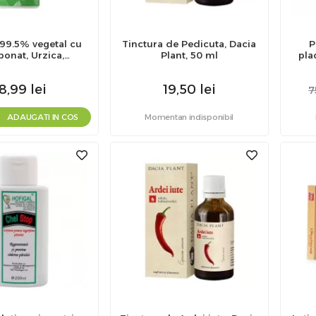
9.5% vegetal cu
Tinctura de Pedicuta, Dacia
P
bonat, Urzica,
Plant, 50 ml
pla
 si Castane, Ceta
biu, 200 ml
8,99
lei
19,50
lei
7
ADAUGATI IN COS
Momentan indisponibil