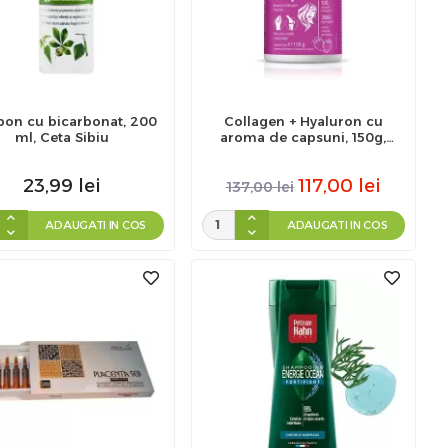
on cu bicarbonat, 200
Collagen + Hyaluron cu
ml, Ceta Sibiu
aroma de capsuni, 150g,
Zenyth
23,99
lei
117,00
lei
137,00
lei
ADAUGATI IN COS
ADAUGATI IN COS