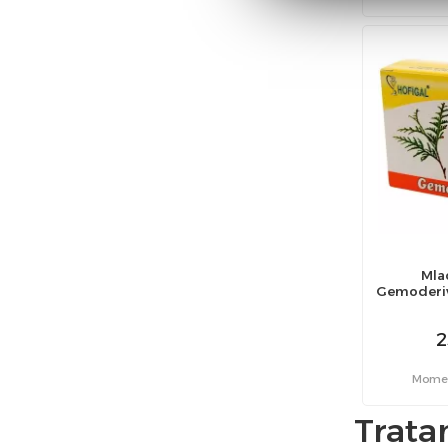
Mla
Gemoderiv
2
Moment
Trata