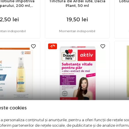
 lotiune impotriva
Tinctura de Ardei iute, Dacia
Loti
 parului, 200 ml,
Plant, 50 ml
Hofigal
2,50
lei
19,50
lei
an indisponibil
Momentan indisponibil
%
-1
este cookies
eoptide, 3x30 ml
Substante vitale pentru par,
Samp
Doppelherz, 30 capsule
a personaliza conținutul și anunțurile, pentru a oferi funcții de rețele soc
ferim partenerilor de rețele sociale, de publicitate și de analize informaț