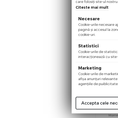
care folosiți site-ul nostr
225,00
Citeste mai mult
Moment
Necesare
Cookie-urile necesare aju
pagină şi accesul la zon
cookie-uri.
Statistici
Cookie-urile de statistic
interacţionează cu site-
Marketing
Cookie-urile de marketing
afişa anunţuri relevante
agenţiile de puiblicitate
Tonic capi
Accepta cele nec
1
Moment