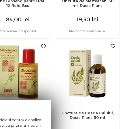
une Ginseng pentru Par,
Tinctura de Mesteacan, 50
12 fiole, Bes
ml, Dacia Plant
84,00
lei
19,50
lei
Momentan indisponibil
Momentan indisponibil
on cu Ginseng, 150 ml,
Tinctura de Coada Calului,
Bes
Dacia Plant, 50 ml
iale și pentru a analiza
ii cu privire la modul în