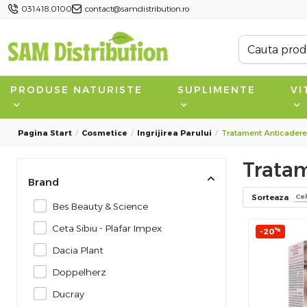
031.418.0100
contact@samdistribution.ro
PRODUSE NATURISTE
SUPLIMENTE
VI
Pagina Start
Cosmetice
Ingrijirea Parului
Tratament Anticadere
Tratam
Brand
Sorteaza
Ce
Bes Beauty & Science
Ceta Sibiu - Plafar Impex
%
-20
Dacia Plant
Doppelherz
Ducray