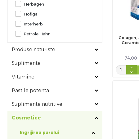
Herbagen
Hofigal
Interherb
Petrole Hahn
Colagen, 
Ceramid
Interher
Produse naturiste
74,00
Suplimente
Vitamine
Pastile potenta
Suplimente nutritive
Cosmetice
Ingrijirea parului