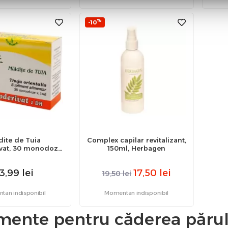
%
-10
dite de Tuia
Complex capilar revitalizant,
at, 30 monodoze,
150ml, Herbagen
Hofigal
3,99
lei
17,50
lei
19,50
lei
an indisponibil
Momentan indisponibil
mente pentru căderea părul