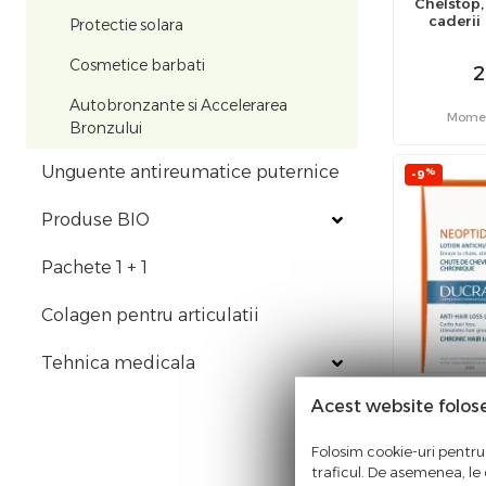
Chelstop,
caderii
Protectie solara
Cosmetice barbati
2
Autobronzante si Accelerarea
Moment
Bronzului
Unguente antireumatice puternice
%
-9
Produse BIO
Pachete 1 + 1
Colagen pentru articulatii
Tehnica medicala
Acest website folos
Ducray N
Folosim cookie-uri pentru 
traficul. De asemenea, le o