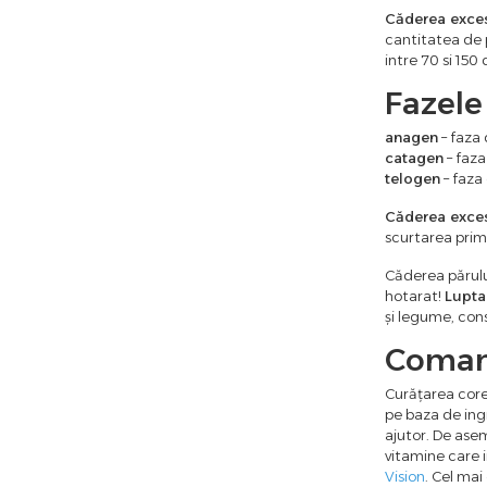
Căderea exces
cantitatea de 
intre 70 si 150
Fazele
anagen
– faza 
catagen
– faza
telogen
– faza 
Căderea exces
scurtarea prime
Căderea părulu
hotarat!
Lupta
și legume, cons
Comand
Curățarea corec
pe baza de ing
ajutor. De asem
vitamine care i
Vision
. Cel ma