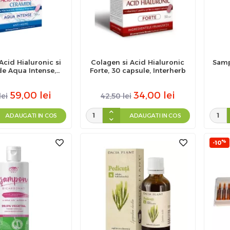
Acid Hialuronic si
Colagen si Acid Hialuronic
Samp
e Aqua Intense,
Forte, 30 capsule, Interherb
b, 30 comprimate
59,00
lei
34,00
lei
lei
42,50
lei
ADAUGATI IN COS
ADAUGATI IN COS
%
-10