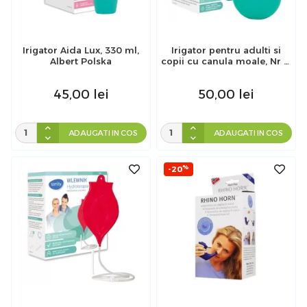
Irigator Aida Lux, 330 ml,
Irigator pentru adulti si
Albert Polska
copii cu canula moale, Nr 9,
Sanity
45,00
lei
50,00
lei
ADAUGATI IN COS
ADAUGATI IN COS
%
-20