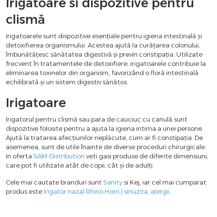
Irigatoare si dispozitive pentru
clismă
Irigatoarele sunt dispozitive esențiale pentru igiena intestinală și
detoxifierea organismului. Acestea ajută la curățarea colonului,
îmbunătățesc sănătatea digestivă și previn constipația. Utilizate
frecvent în tratamentele de detoxifiere, irigatoarele contribuie la
eliminarea toxinelor din organism, favorizând o floră intestinală
echilibrată și un sistem digestiv sănătos.
Irigatoare
Irigatorul pentru clismă sau para de cauciuc cu canulă sunt
dispozitive folosite pentru a ajuta la igiena intima a unei persone.
Ajută la tratarea afecțiunilor neplăcute, cum ar fi constipația. De
asemenea, sunt de utile înainte de diverse proceduri chirurgicale.
In oferta
SAM-Distribution
veti gasi produse de diferite dimensiuni,
care pot fi utilizate atât de copii, cât și de adulți.
Cele mai cautate branduri sunt
Sanity
si Kej, iar cel mai cumparat
produs este
Irigator nazal Rhino Horn | sinuzita, alergii
.