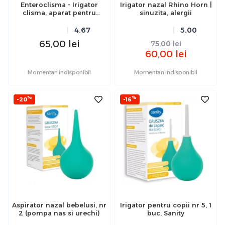
Enteroclisma - Irigator
Irigator nazal Rhino Horn |
clisma, aparat pentru
sinuzita, alergii
clisma acasa, 1,2 L
4.67
5.00
65,00
lei
75,00
lei
60,00
lei
Momentan indisponibil
Momentan indisponibil
%
%
-20
-16
Aspirator nazal bebelusi, nr
Irigator pentru copii nr 5, 1
2 (pompa nas si urechi)
buc, Sanity