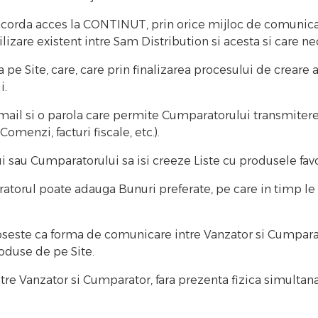
se acorda acces la CONTINUT, prin orice mijloc de comunic
tilizare existent intre Sam Distribution si acesta si care n
a pe Site, care, care prin finalizarea procesului de creare 
i.
-mail si o parola care permite Cumparatorului transmiter
omenzi, facturi fiscale, etc.).
i sau Cumparatorului sa isi creeze Liste cu produsele favo
ratorul poate adauga Bunuri preferate, pe care in timp l
oseste ca forma de comunicare intre Vanzator si Cumparat
oduse de pe Site.
intre Vanzator si Cumparator, fara prezenta fizica simultan