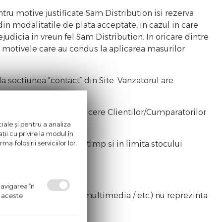
tru motive justificate Sam Distribution isi rezerva
in modalitatile de plata acceptate, in cazul in care
judicia in vreun fel Sam Distribution. In oricare dintre
a motivele care au condus la aplicarea masurilor
 sectiunea "contact” din Site. Vanzatorul are
si rezerva dreptul de a cere Clientilor/Cumparatorilor
i.
iale și pentru a analiza
ii cu privire la modul în
a folosirii serviciilor lor.
o anumita perioada de timp si in limita stocului
navigarea în
/ dinamice / prezentari multimedia / etc.) nu reprezinta
ă aceste