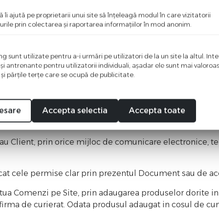
acta o terta parte pentru Servicii ce tin de onorarea Co
ă îi ajută pe proprietarii unui site să înţeleagă modul în care vizitatorii
abil fata de Cumparator pentru toate obligatiile contractu
urile prin colectarea şi raportarea informaţiilor în mod anonim.
inutul, incluzand dar nelimitandu-se la logo-uri, simbolur
zentate pe Site, sunt proprietatea exclusiva a Sam Distri
 sunt utilizate pentru a-i urmări pe utilizatori de la un site la altul. Int
 şi antrenante pentru utilizatorii individuali, aşadar ele sunt mai valoro
a, copierea, publicarea, modificarea, alterarea, transferul 
 şi părţile terţe care se ocupă de publicitate.
t cel original intentionat de Sam Disstribution. Indeparta
rticiparea la transferul, distributia de materiale ce au fo
ribution.
esare
Accepta selectia
Accepta toate
t de pe situl SamDistribution.ro numai in scopuri person
u Client, prin orice mijloc de comunicare electronice, tel
ecat cele permise clar prin prezentul Document sau de acord
tua Comenzi pe Site, prin adaugarea produselor dorite i
 firma de curierat. Odata produsul adaugat in cosul de cu