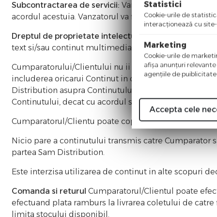
Statistici
Subcontractarea de servicii:
Vanzatorul poate subcontr
Cookie-urile de statistic
acordul acestuia. Vanzatorul va fi intotdeauna respons
interacţionează cu site-
Dreptul de proprietate intelectuala si industriala:
Cont
Marketing
text si/sau continut multimedia, imagini dinamice, pre
Cookie-urile de marketing
afişa anunţuri relevante
Cumparatorului/Clientului nu ii este permisa distribuire
agenţiile de puiblicitate
includerea oricarui Continut in orice alt context deca
Distribution asupra Continutului precum si vanzarea, pa
Continutului, decat cu acordul scris expres al Sam Dist
Accepta cele nec
Cumparatorul/Clientu poate copia sau utiliza Continu
Nicio pare a continutului transmis catre Cumparator sa
partea Sam Distribution.
Este interzisa utilizarea de continut in alte scopuri d
Comanda si returul
Cumparatorul/Clientul poate efec
efectuand plata ramburs la livrarea coletului de catre
limita stocului disponibil.