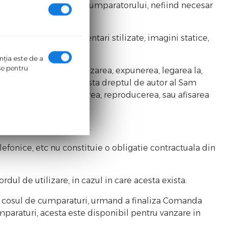
menzii, cu informarea Cumparatorului, nefiind necesar
ale.
i comerciale, reprezentari stilizate, imagini statice,
bution.
enţia este de a
ase pentru
catre terte parti, utilizarea, expunerea, legarea la,
rea insemnelor care atesta dreptul de autor al Sam
st realizate prin copierea, reproducerea, sau afisarea
ale sau non-comerciale.
efonice, etc nu constituie o obligatie contractuala din
ul de utilizare, in cazul in care acesta exista.
n cosul de cumparaturi, urmand a finaliza Comanda
mparaturi, acesta este disponibil pentru vanzare in