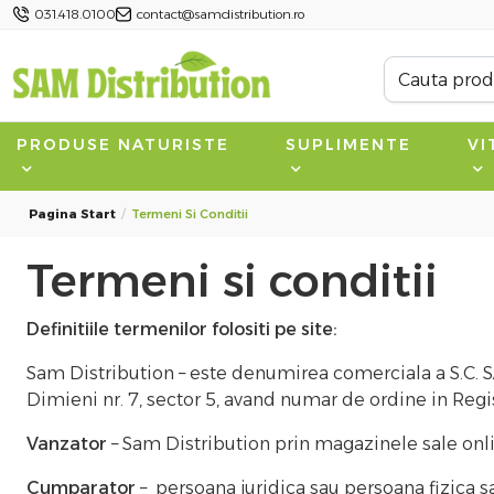
031.418.0100
contact@samdistribution.ro
PRODUSE NATURISTE
SUPLIMENTE
VI
Pagina Start
Termeni Si Conditii
Termeni si conditii
Definitiile termenilor folositi pe site:
Sam Distribution – este denumirea comerciala a S.C. S
Dimieni nr. 7, sector 5, avand numar de ordine in Reg
Vanzator
– Sam Distribution prin magazinele sale onl
Cumparator
– persoana juridica sau persoana fizica sa