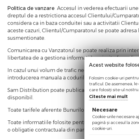
Politica de vanzare
Accesul in vederea efectuarii unei
dreptul de a restrictiona accesul Clientului/Cumparato
considera ca in baza conduitei sau a activitatii Clientu
aceste cazuri, Clientul/Cumparatorul se poate adresa l
susmentionate.
Comunicarea cu Vanzatorul se poate realiza prin intera
libertatea de a gestiona informatiile primite fara a fi n
Acest website folos
In cazul unui volum de trafic neobisnuit de mare prove
introducerea manuala a codurilor de validare de tip cap
Folosim cookie-uri pentru 
traficul. De asemenea, le o
care folosiți site-ul nostr
Sam Distribution poate publica pe Site informatii despr
Citeste mai mult
disponibil.
Necesare
Toate tarifele aferente Bunurilor si/sau Serviciilor pre
Cookie-urile necesare aju
Toate informatiile folosite pentru descrierea Bunurilor
pagină şi accesul la zon
cookie-uri.
o obligatie contractuala din partea Vanzatorului, aceste