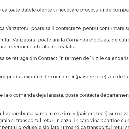
ca toate datele oferite si necesare procesului de cumpar
a Vanzatorul poate sa il contacteze, pentru confirmare sa
rului, Vanzatorul poate anula Comanda efectuata de catre
ara a vreunei parti fata de cealalta.
se retraga din Contract, în termen de 14 zile calendaristi
ui produs expiră în termen de 14 (paisprezece) zile de la 
nte la o comanda deja lansata, poate contacta departamen
orul va rambursa suma in maxim 14 (paisprezece). Suma va 
ala si transportul retur. In cazul in care vina apartine c
 pentru produsele sigilate, urmand ca transportul retur sa