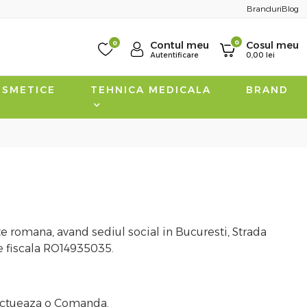
Branduri
Blog
0
0
Contul meu
Cosul meu
Autentificare
0,00
lei
SMETICE
TEHNICA MEDICALA
BRAND
e romana, avand sediul social in Bucuresti, Strada
e fiscala RO14935035.
efectueaza o Comanda.