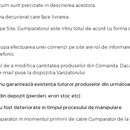
 cum sunt precizate in descrierea acestora.
ma decurierat care face livrarea.
e Site, Cumparatorul este intru totul de acord cu forma 
upa efectuarea unei comenzi pe site are rol de informar
efonic.
ptul de a modifica cantitatea produselor din Comanda. Da
-mail puse la dispozitia Vanzatorului.
 nu garantează existența tuturor produselor din următoa
din depozit (pierderi, erori stoc etc)
 fost deteriorate in timpul procesului de manipulare.
mparator in momentul primirii de catre Cumparator de la 