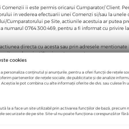
 Comenzii ii este permis oricarui Cumparator/ Client. Pen
rului in vederea efectuarii unei Comenzi si/sau la unele d
lui/Cumparatorului pe Site, actiunile acestuia ar putea pre
a numarul 0764.300.469, pentru a fi informat cu privire l
ctiunea directa cu acesta sau prin adresele mentionate la
evoit sa aduca justificari pentru aceasta.
este cookies
nit din partea unei retele de internet, Sam Distribution i
tcha, in vedere protejarii informatiei din cadrul Site-ulu
a personaliza conținutul și anunțurile, pentru a oferi funcții de rețele soc
ferim partenerilor de rețele sociale, de publicitate și de analize informaț
u. Aceștia le pot combina cu alte informații oferite de dvs. sau culese în urm
e Bunuri si/sau Servicii si/sau promotii practicate, intr-
zentate pe Site sunt exprimate in lei (RON) si includ T.V.A.
tă la a face un site utilizabil prin activarea funcţiilor de bază, precum 
 si/sau a Serviciilor disponibile pe Site (imagini statice 
ele securizate de pe site. Site-ul nu poate funcţiona corespunzător făr
a fiind utilizate exclusiv cu titlu de prezentare.