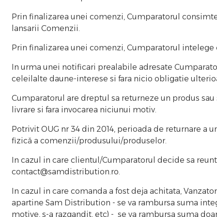
Prin finalizarea unei comenzi, Cumparatorul consimte 
lansarii Comenzii.
Prin finalizarea unei comenzi, Cumparatorul intelege c
In urma unei notificari prealabile adresate Cumparato
celeilalte daune-interese si fara nicio obligatie ulterio
Cumparatorul are dreptul sa returneze un produs sau sa 
livrare si fara invocarea niciunui motiv.
Potrivit OUG nr 34 din 2014, perioada de returnare a un
fizică a comenzii/produsului/produselor.
In cazul in care clientul/Cumparatorul decide sa reu
contact@samdistribution.ro.
In cazul in care comanda a fost deja achitata, Vanzat
apartine Sam Distribution - se va rambursa suma integr
motive, s-a razgandit, etc) - se va rambursa suma doar