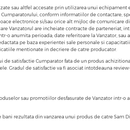
ualizate sau altfel accesate prin utilizarea unui echipament
, Cumparatorului, conform informatiilor de contactare, spec
oace electronice si/sau orice alt mijloc de comunicare dis
cu care Vanzatorul are incheiate contracte de parteneriat, i
 intr-o anumita perioada; date referitoare la Vanzator, sau 
dactata pe baza experientei sale personale si capacitatii 
ficatiile mentionate in decriere de catre producator.
 de satisfactie Cumparator fata de un produs achizitionat
stele. Gradul de satisfactie va fi asociat intotdeauna rev
oduselor sau promotiilor desfasurate de Vanzator intr-o 
ani rezultata din vanzarea unui produs de catre Sam Dist