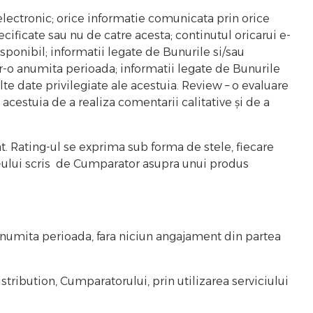
 electronic; orice informatie comunicata prin orice
ificate sau nu de catre acesta; continutul oricarui e-
ponibil; informatii legate de Bunurile si/sau
ntr-o anumita perioada; informatii legate de Bunurile
alte date privilegiate ale acestuia. Review – o evaluare
acestuia de a realiza comentarii calitative și de a
. Rating-ul se exprima sub forma de stele, fiecare
iew-ului scris de Cumparator asupra unui produs
anumita perioada, fara niciun angajament din partea
ribution, Cumparatorului, prin utilizarea serviciului