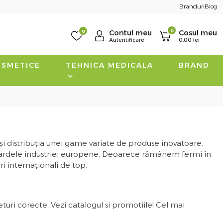
Branduri
Blog
0
0
Contul meu
Cosul meu
Autentificare
0,00
lei
SMETICE
TEHNICA MEDICALA
BRAND
i distribuția unei game variate de produse inovatoare.
andardele industriei europene. Deoarece rămânem fermi în
i internaționali de top.
uri corecte. Vezi catalogul si promotiile! Cel mai