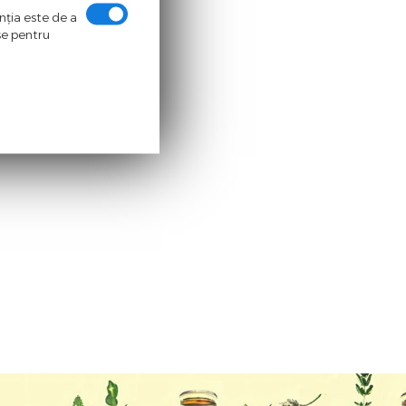
enţia este de a
ase pentru