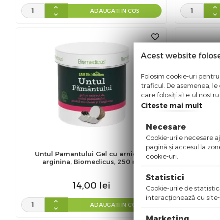
ADAUGATI IN COS
Acest website folos
Folosim cookie-uri pentru 
traficul. De asemenea, le o
care folosiți site-ul nostr
Citeste mai mult
Necesare
Cookie-urile necesare aju
pagină şi accesul la zon
Untul Pamantului Gel cu arnica si
Gel G
cookie-uri.
arginina, Biomedicus, 250 ml
Pamant
Statistici
14,00
lei
Cookie-urile de statistic
interacţionează cu site-
ADAUGATI IN COS
Marketing