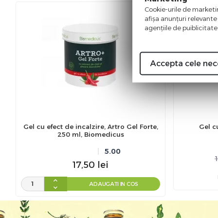
Cookie-urile de marketing
%
-5
afişa anunţuri relevante
agenţiile de puiblicitate
Accepta cele nec
Gel cu efect de incalzire, Artro Gel Forte,
Gel c
250 ml, Biomedicus
5.00
1
17,50
lei
ADAUGATI IN COS