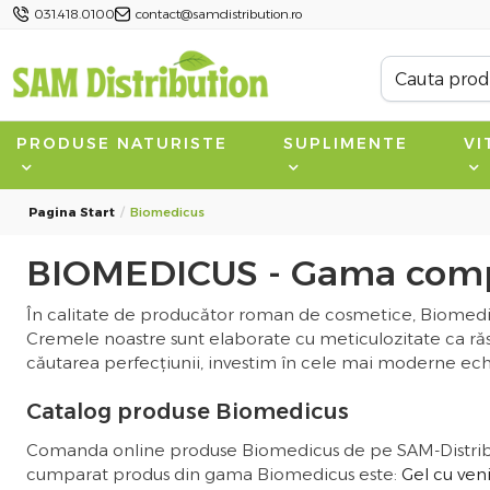
031.418.0100
contact@samdistribution.ro
PRODUSE NATURISTE
SUPLIMENTE
VI
Pagina Start
Biomedicus
BIOMEDICUS - Gama comp
În calitate de producător roman de cosmetice, Biomedicu
Cremele noastre sunt elaborate cu meticulozitate ca răs
căutarea perfecțiunii, investim în cele mai moderne ech
Catalog produse Biomedicus
Comanda online produse Biomedicus de pe SAM-Distribution
cumparat produs din gama Biomedicus este:
Gel cu ven