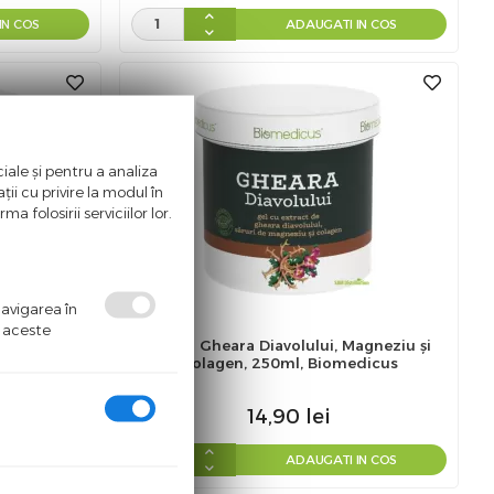
IN COS
ADAUGATI IN COS
iale și pentru a analiza
ii cu privire la modul în
a folosirii serviciilor lor.
navigarea în
ă aceste
xtract de
Gel cu Gheara Diavolului, Magneziu și
edicus
Colagen, 250ml, Biomedicus
14,90
lei
IN COS
ADAUGATI IN COS