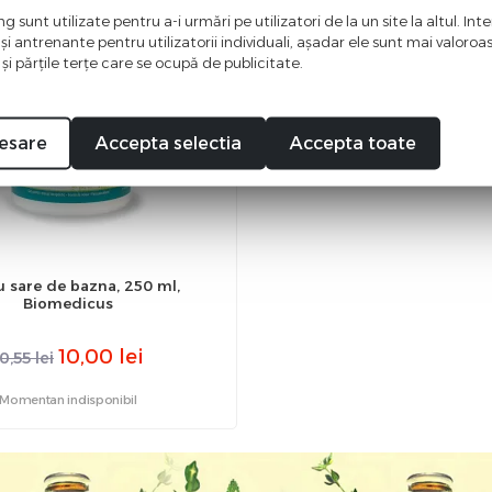
 sunt utilizate pentru a-i urmări pe utilizatori de la un site la altul. Int
 şi antrenante pentru utilizatorii individuali, aşadar ele sunt mai valoro
 şi părţile terţe care se ocupă de publicitate.
esare
Accepta selectia
Accepta toate
u sare de bazna, 250 ml,
Biomedicus
10,00
lei
0,55
lei
Momentan indisponibil