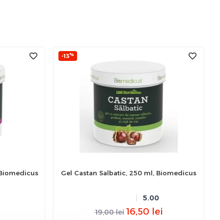
%
-13
 Biomedicus
Gel Castan Salbatic, 250 ml, Biomedicus
5.00
16,50
lei
19,00
lei