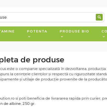
TAMINE
POTENTA
PRODUSE BIO
CO
leta de produse
s este o companie specializată în dezvoltarea, producția ș
puns la cerințele clienților și respectă cu rigurozitate st
ipamente și utilaje de producție provenite de la producător
.ro si poti beneficia de livrararea rapida prin curier, pret
in de albine, 250 gr
.