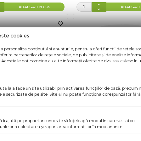
ADAUGATI IN COS
ADAUGATI 
este cookies
a personaliza conținutul și anunțurile, pentru a oferi funcții de rețele soc
ferim partenerilor de rețele sociale, de publicitate și de analize informaț
u. Aceștia le pot combina cu alte informații oferite de dvs. sau culese în urm
tă la a face un site utilizabil prin activarea funcţiilor de bază, precum 
ele securizate de pe site. Site-ul nu poate funcţiona corespunzător făr
heara Diavolului si Untul
Gel Untul Pamantului cu e
ului, 250 ml, Biomedicus
rozmarin, 250 ml, Biom
14,90
lei
14,00
lei
ă îi ajută pe proprietarii unui site să înţeleagă modul în care vizitatorii
urile prin colectarea şi raportarea informaţiilor în mod anonim.
ADAUGATI IN COS
ADAUGATI 