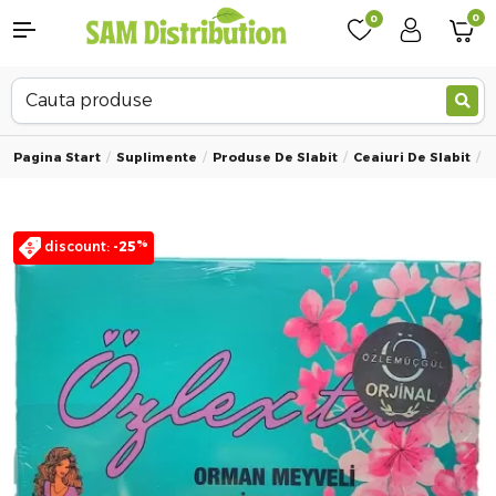
0
0
Pagina Start
Suplimente
Produse De Slabit
Ceaiuri De Slabit
C
%
discount:
-25