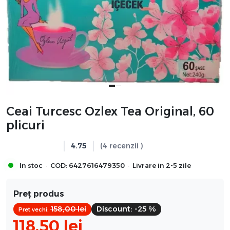
Ceai Turcesc Ozlex Tea Original, 60
plicuri
4.75
(4 recenzii )
·
·
In stoc
COD:
6427616479350
Livrare in 2-5 zile
Preț produs
158,00
lei
Discount:
-25 %
Pret vechi:
118,50
lei