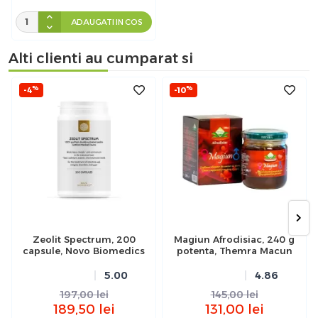
ADAUGATI IN COS
Alti clienti au cumparat si
%
%
-4
-10
Zeolit Spectrum, 200
Magiun Afrodisiac, 240 g
capsule, Novo Biomedics
potenta, Themra Macun
5.00
4.86
197,00
lei
145,00
lei
189,50
lei
131,00
lei