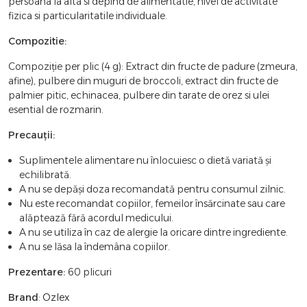
persoana la alta si depind de alimentatie, nivel de activitate
fizica si particularitatile individuale.
Compozitie:
Compoziție per plic (4 g): Extract din fructe de padure (zmeura,
afine), pulbere din muguri de broccoli, extract din fructe de
palmier pitic, echinacea, pulbere din tarate de orez si ulei
esential de rozmarin.
Precauții:
Suplimentele alimentare nu înlocuiesc o dietă variată și
echilibrată.
A nu se depăși doza recomandată pentru consumul zilnic.
Nu este recomandat copiilor, femeilor însărcinate sau care
alăptează fără acordul medicului.
A nu se utiliza în caz de alergie la oricare dintre ingrediente.
A nu se lăsa la îndemâna copiilor.
Prezentare:
60 plicuri
Brand
:
Ozlex