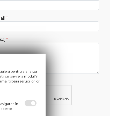
ail
saj
iale și pentru a analiza
ii cu privire la modul în
a folosirii serviciilor lor.
idare anti-roboti
navigarea în
ă aceste
Trimite