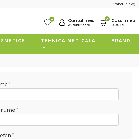
Branduri
Blog
0
0
Contul meu
Cosul meu
Autentificare
0,00
lei
SMETICE
TEHNICA MEDICALA
BRAND
ume
enume
lefon