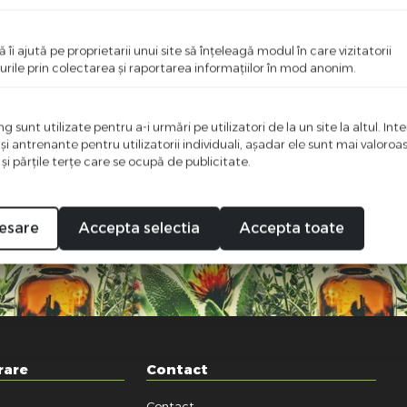
ă îi ajută pe proprietarii unui site să înţeleagă modul în care vizitatorii
urile prin colectarea şi raportarea informaţiilor în mod anonim.
 Cod 050354
 sunt utilizate pentru a-i urmări pe utilizatori de la un site la altul. Int
 şi antrenante pentru utilizatorii individuali, aşadar ele sunt mai valoro
 şi părţile terţe care se ocupă de publicitate.
esare
Accepta selectia
Accepta toate
rare
Contact
Contact