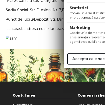
ING, Sucursala sos. Giurgiului, Bucuresti
Statistici
Sediu Social:
Str. Dimieni Nr. 7,Bucuresti, Cod 050354
Cookie-urile de statistic
interacţionează cu site-
Punct de lucru/Depozit:
Str. Dimieni Nr. 7,Bucuresti,
Marketing
La aceasta adresa nu se lucreaza cu publicul!
Cookie-urile de marketing
afişa anunţuri relevante
agenţiile de puiblicitate
Accepta cele nec
Contul meu
Comenzi si liv
Autentificare
Produse Favorite