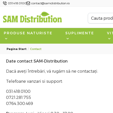
031.418.0100
contact@samdistribution.ro
PRODUSE NATURISTE
SUPLIMENTE
VI
Pagina Start
Contact
Date contact SAM-Distribution
Dacă aveți întrebări, vă rugăm să ne contactați.
Telefoane vanzari si support:
031.418.0100
0721.281.755
0764.300.469