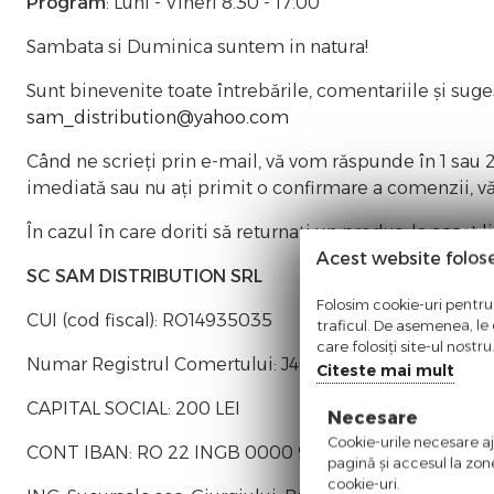
Program
: Luni - Vineri 8.30 - 17.00
Sambata si Duminica suntem in natura!
Sunt binevenite toate întrebările, comentariile și suges
sam_distribution@yahoo.com
Când ne scrieți prin e-mail, vă vom răspunde în 1 sau 2
imediată sau nu ați primit o confirmare a comenzii, v
În cazul în care doriti să returnați un produs, la
acest l
Acest website folos
SC SAM DISTRIBUTION SRL
Folosim cookie-uri pentru 
CUI (cod fiscal): RO14935035
traficul. De asemenea, le o
care folosiți site-ul nostr
Numar Registrul Comertului: J40/10004/2002
Citeste mai mult
CAPITAL SOCIAL: 200 LEI
Necesare
Cookie-urile necesare aju
CONT IBAN: RO 22 INGB 0000 9999 0464 3711
pagină şi accesul la zon
cookie-uri.