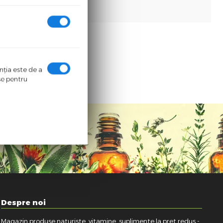
enţia este de a
ase pentru
Despre noi
Magazin produse naturiste, vitamine, suplimente la pret redus -