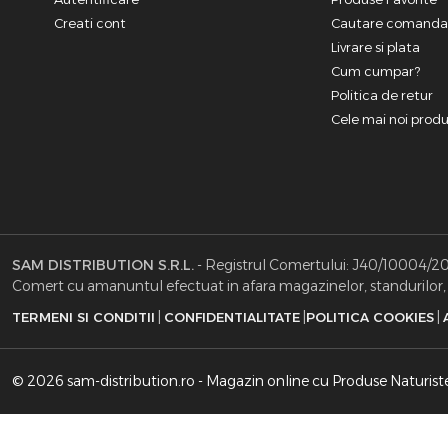
Creati cont
Cautare comand
Livrare si plata
Cum cumpar?
Politica de retur
Cele mai noi prod
SAM DISTRIBUTION S.R.L.
- Registrul Comertului: J40/10004/2002
Comert cu amanuntul efectuat in afara magazinelor, standurilor, c
|
|
|
TERMENI SI CONDITII
CONFIDENTIALITATE
POLITICA COOKIES
© 2026 sam-distribution.ro - Magazin online cu Produse Naturist