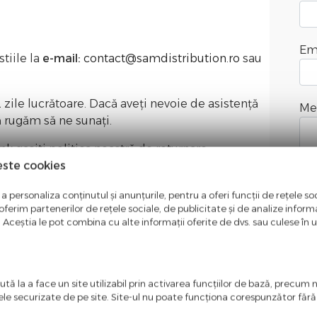
Em
tiile la
e-mail:
contact@samdistribution.ro
sau
 zile lucrătoare. Dacă aveți nevoie de asistență
Me
ă rugăm să ne sunați.
ink
gasiti politica noastră de returnare.
este cookies
a personaliza conținutul și anunțurile, pentru a oferi funcții de rețele soc
ferim partenerilor de rețele sociale, de publicitate și de analize informaț
u. Aceștia le pot combina cu alte informații oferite de dvs. sau culese în urm
Val
tă la a face un site utilizabil prin activarea funcţiilor de bază, precum 
ele securizate de pe site. Site-ul nu poate funcţiona corespunzător făr