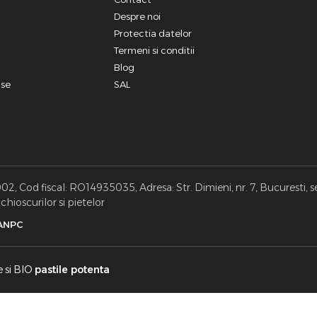
a
Despre noi
Protectia datelor
Termeni si conditii
Blog
use
SAL
, Cod fiscal: RO14935035, Adresa: Str. Dimieni, nr. 7, Bucuresti, s
hioscurilor si pietelor
ANPC
e si BIO
pastile potenta