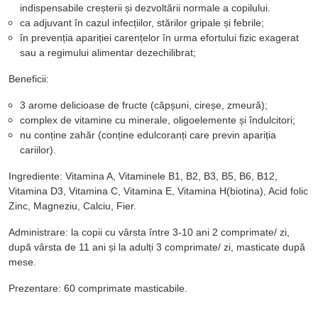
indispensabile creșterii și dezvoltării normale a copilului.
ca adjuvant în cazul infecțiilor, stărilor gripale și febrile;
în prevenția apariției carențelor în urma efortului fizic exagerat
sau a regimului alimentar dezechilibrat;
Beneficii:
3 arome delicioase de fructe (căpșuni, cireșe, zmeură);
complex de vitamine cu minerale, oligoelemente și îndulcitori;
nu conține zahăr (conține edulcoranți care previn apariția
cariilor).
Ingrediente:
Vitamina A, Vitaminele B1, B2, B3, B5, B6, B12,
Vitamina D3, Vitamina C, Vitamina E, Vitamina H(biotina), Acid folic
Zinc, Magneziu, Calciu, Fier.
Administrare
: la copii cu vârsta între 3-10 ani 2 comprimate/ zi,
după vârsta de 11 ani și la adulți 3 comprimate/ zi, masticate după
mese.
Prezentare:
60 comprimate masticabile.