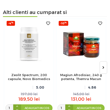
Alti clienti au cumparat si
%
%
-4
-10
Zeolit Spectrum, 200
Magiun Afrodisiac, 240 g
capsule, Novo Biomedics
potenta, Themra Macun
5.00
4.86
197,00
lei
145,00
lei
189,50
lei
131,00
lei
ADAUGATI IN COS
ADAUGATI IN COS