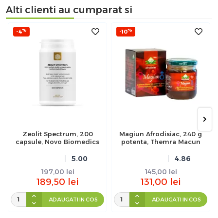
Alti clienti au cumparat si
%
%
-4
-10
Zeolit Spectrum, 200
Magiun Afrodisiac, 240 g
capsule, Novo Biomedics
potenta, Themra Macun
5.00
4.86
197,00
lei
145,00
lei
189,50
lei
131,00
lei
ADAUGATI IN COS
ADAUGATI IN COS