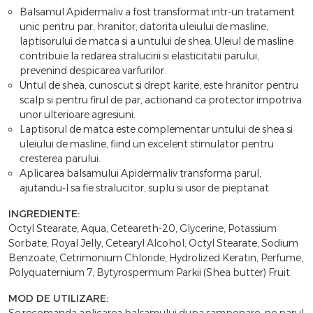
Balsamul Apidermaliv a fost transformat intr-un tratament
unic pentru par, hranitor, datorita uleiului de masline,
laptisorului de matca si a untului de shea. Uleiul de masline
contribuie la redarea stralucirii si elasticitatii parului,
prevenind despicarea varfurilor.
Untul de shea, cunoscut si drept karite, este hranitor pentru
scalp si pentru firul de par, actionand ca protector impotriva
unor ulterioare agresiuni.
Laptisorul de matca este complementar untului de shea si
uleiului de masline, fiind un excelent stimulator pentru
cresterea parului.
Aplicarea balsamului Apidermaliv transforma parul,
ajutandu-l sa fie stralucitor, suplu si usor de pieptanat.
INGREDIENTE:
Octyl Stearate, Aqua, Ceteareth-20, Glycerine, Potassium
Sorbate, Royal Jelly, Cetearyl Alcohol, Octyl Stearate, Sodium
Benzoate, Cetrimonium Chloride, Hydrolized Keratin, Perfume,
Polyquaternium 7, Bytyrospermum Parkii (Shea butter) Fruit.
MOD DE UTILIZARE:
Se recomanda aplicarea balsamului dupa samponare, pe parul