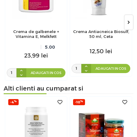
Crema de galbenele +
Crema Antiacneica Biosulf,
Vitamina E, Melkfett
50 ml, Ceta
5.00
12,50
lei
23,99
lei
ADAUGATI IN COS
ADAUGATI IN COS
Alti clienti au cumparat si
%
%
-4
-10