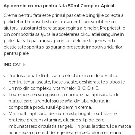
Apidermin crema pentru fata 50ml Complex Apicol
Crema pentru fata este primul pas catre o ingrijire corecta a
pielii fetei. Produsul este un tratament care se obtine cu
ajutorul substantei care adapa regina albinelor. Proprietatile
din compozitia sa ajuta la accelerarea circulatiei sanguine in
piele, dar si la pastrarea apei in celulele peilii, generand o
elasticitate sporita si asigurand protectie impotriva ridurilor
pentru piele.
INDICATII:
Produsul poate fi utilizat cu efecte extrem de benefice
pentru tenuri uscate, foate uscate, deshidratate si obosite.
Un mix din complexul vitaminelor B, C, D si E.
Toate acestea se regasesc in compozitia laptisorului de
matca, care la randul sau se afla, din abundenta, in
compozitia produsului Apidermin crema.
Mai mult, laptisorul de matca este bogat in substante
proteice precum vitamine, glucide si lipide, care
imbunatatesc circulatia sangelui. In plus, laptisorul de matca
actioneaza cu efect de regenerare a celulelor si este una