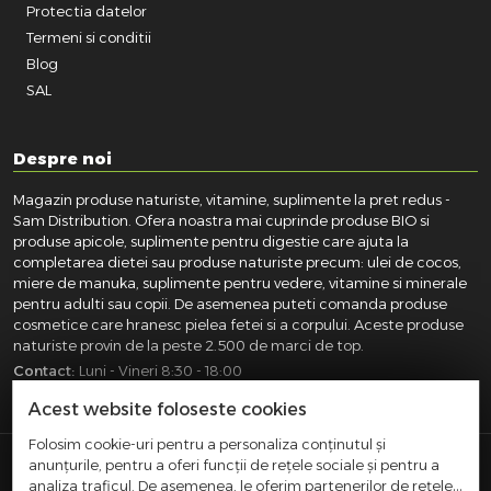
Protectia datelor
Termeni si conditii
Blog
SAL
Despre noi
Magazin produse naturiste, vitamine, suplimente la pret redus -
Sam Distribution. Ofera noastra mai cuprinde produse BIO si
produse apicole, suplimente pentru digestie care ajuta la
completarea dietei sau produse naturiste precum: ulei de cocos,
miere de manuka, suplimente pentru vedere, vitamine si minerale
pentru adulti sau copii. De asemenea puteti comanda produse
cosmetice care hranesc pielea fetei si a corpului. Aceste produse
naturiste provin de la peste 2.500 de marci de top.
Contact:
Luni - Vineri 8:30 - 18:00
031.418.0100
|
0721.281.755
|
0764.300.469
Acest website foloseste cookies
Folosim cookie-uri pentru a personaliza conținutul și
anunțurile, pentru a oferi funcții de rețele sociale și pentru a
SAM DISTRIBUTION S.R.L.
- Registrul Comertului:
analiza traficul. De asemenea, le oferim partenerilor de rețele
J40/10004/2002, Cod fiscal: RO14935035, Adresa: Str.