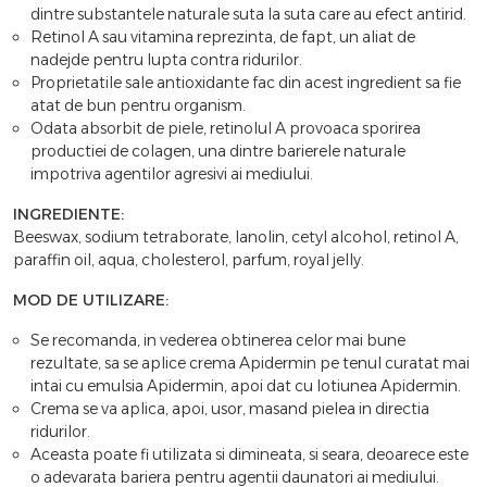
dintre substantele naturale suta la suta care au efect antirid.
Retinol A sau vitamina reprezinta, de fapt, un aliat de
nadejde pentru lupta contra ridurilor.
Proprietatile sale antioxidante fac din acest ingredient sa fie
atat de bun pentru organism.
Odata absorbit de piele, retinolul A provoaca sporirea
productiei de colagen, una dintre barierele naturale
impotriva agentilor agresivi ai mediului.
INGREDIENTE:
Beeswax, sodium tetraborate, lanolin, cetyl alcohol, retinol A,
paraffin oil, aqua, cholesterol, parfum, royal jelly.
MOD DE UTILIZARE:
Se recomanda, in vederea obtinerea celor mai bune
rezultate, sa se aplice crema Apidermin pe tenul curatat mai
intai cu emulsia Apidermin, apoi dat cu lotiunea Apidermin.
Crema se va aplica, apoi, usor, masand pielea in directia
ridurilor.
Aceasta poate fi utilizata si dimineata, si seara, deoarece este
o adevarata bariera pentru agentii daunatori ai mediului.