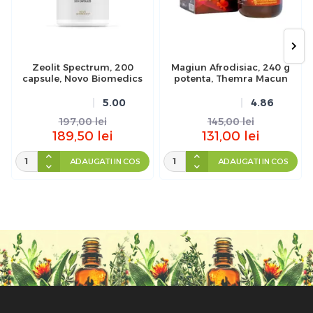
Zeolit Spectrum, 200
Magiun Afrodisiac, 240 g
capsule, Novo Biomedics
potenta, Themra Macun
5.00
4.86
197,00
lei
145,00
lei
189,50
lei
131,00
lei
ADAUGATI IN COS
ADAUGATI IN COS