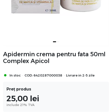
Apidermin crema pentru fata 50ml
Complex Apicol
·
·
In stoc
COD:
6420287000038
Livrare in 2-5 zile
Preț produs
25,00
lei
include 21% TVA