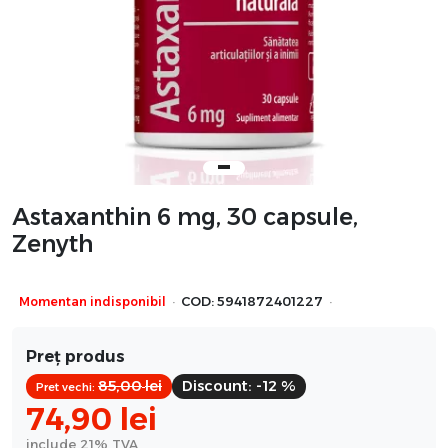
Astaxanthin 6 mg, 30 capsule,
Zenyth
·
·
Momentan indisponibil
COD:
5941872401227
Preț produs
85,00
lei
Discount:
-12 %
Pret vechi:
74,90
lei
include 21% TVA