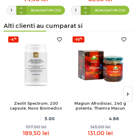
ADAUGATI IN COS
ADAUGATI IN COS
Alti clienti au cumparat si
%
%
-4
-10
Zeolit Spectrum, 200
Magiun Afrodisiac, 240 g
capsule, Novo Biomedics
potenta, Themra Macun
5.00
4.86
197,00
lei
145,00
lei
189,50
lei
131,00
lei