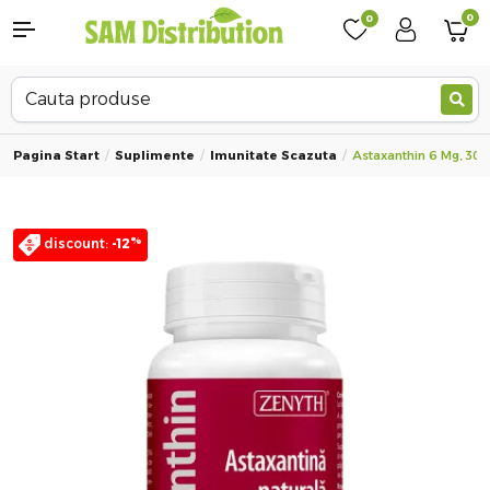
0
0
Pagina Start
Suplimente
Imunitate Scazuta
Astaxanthin 6 Mg, 30 
%
discount:
-12