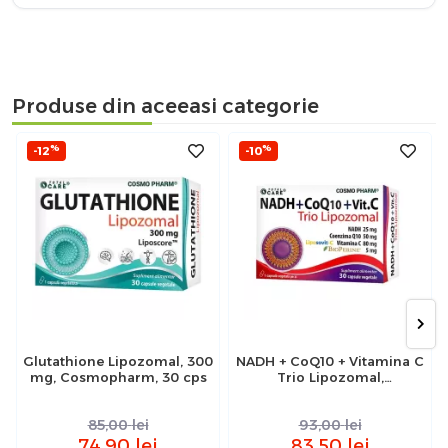
Produse din aceeasi categorie
%
%
-12
-10
Glutathione Lipozomal, 300
NADH + CoQ10 + Vitamina C
mg, Cosmopharm, 30 cps
Trio Lipozomal,
Cosmopharm, 30 capsule
85,00
lei
93,00
lei
74,90
lei
83,50
lei