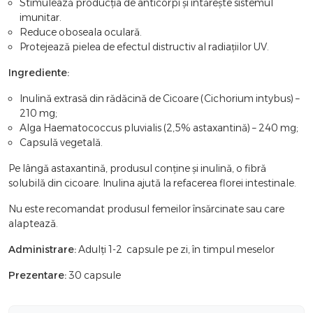
Stimulează producția de anticorpi și întărește sistemul
imunitar.
Reduce oboseala oculară.
Protejează pielea de efectul distructiv al radiațiilor UV.
Ingrediente:
Inulină extrasă din rădăcină de Cicoare (Cichorium intybus) –
210 mg;
Alga Haematococcus pluvialis (2,5% astaxantină) – 240 mg;
Capsulă vegetală.
Pe lângă astaxantină, produsul conține și inulină, o fibră
solubilă din cicoare. Inulina ajută la refacerea florei intestinale.
Nu este recomandat produsul femeilor însărcinate sau care
alaptează.
Administrare:
Adulți 1-2 capsule pe zi, în timpul meselor
Prezentare:
30 capsule