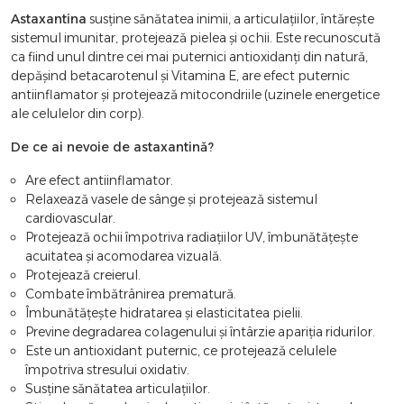
Astaxantina
susține sănătatea inimii, a articulațiilor, întărește
sistemul imunitar, protejează pielea și ochii. Este recunoscută
ca fiind unul dintre cei mai puternici antioxidanți din natură,
depășind betacarotenul și Vitamina E, are efect puternic
antiinflamator și protejează mitocondriile (uzinele energetice
ale celulelor din corp).
De ce ai nevoie de astaxantină?
Are efect antiinflamator.
Relaxează vasele de sânge și protejează sistemul
cardiovascular.
Protejează ochii împotriva radiațiilor UV, îmbunătățește
acuitatea și acomodarea vizuală.
Protejează creierul.
Combate îmbătrânirea prematură.
Îmbunătățește hidratarea și elasticitatea pielii.
Previne degradarea colagenului și întârzie apariția ridurilor.
Este un antioxidant puternic, ce protejează celulele
împotriva stresului oxidativ.
Susține sănătatea articulațiilor.