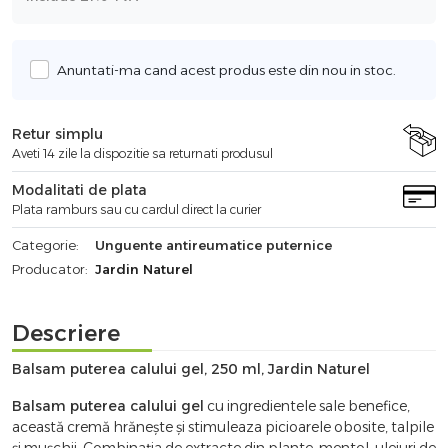
Anuntati-ma cand acest produs este din nou in stoc.
Retur simplu
Aveti 14 zile la dispozitie sa returnati produsul
Modalitati de plata
Plata ramburs sau cu cardul direct la curier
Categorie:
Unguente antireumatice puternice
Producator:
Jardin Naturel
Descriere
Balsam puterea calului gel, 250 ml, Jardin Naturel
Balsam puterea calului gel
cu ingredientele sale benefice,
această cremă hrănește și stimuleaza picioarele obosite, talpile
și mușchii. Combinația de extracte din plante, mentol, uleiuri de