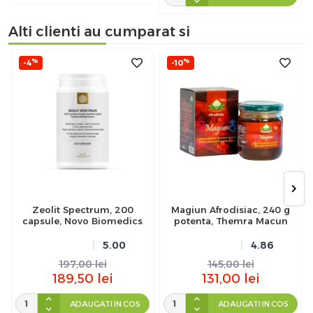
Alti clienti au cumparat si
%
%
-4
-10
Zeolit Spectrum, 200
Magiun Afrodisiac, 240 g
capsule, Novo Biomedics
potenta, Themra Macun
5.00
4.86
197,00
lei
145,00
lei
189,50
lei
131,00
lei
ADAUGATI IN COS
ADAUGATI IN COS