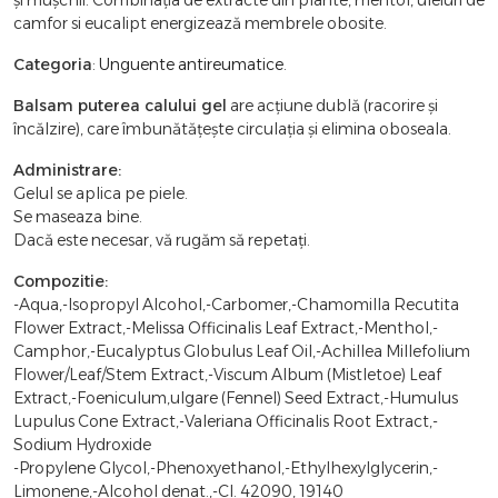
camfor si eucalipt energizează membrele obosite.
Categoria
:
Unguente antireumatice
.
Balsam puterea calului gel
are acțiune dublă (racorire și
încălzire), care îmbunătățește circulația și elimina oboseala.
Administrare:
Gelul se aplica pe piele.
Se maseaza bine.
Dacă este necesar, vă rugăm să repetați.
Compozitie:
-Aqua,-Isopropyl Alcohol,-Carbomer,-Chamomilla Recutita
Flower Extract,-Melissa Officinalis Leaf Extract,-Menthol,-
Camphor,-Eucalyptus Globulus Leaf Oil,-Achillea Millefolium
Flower/Leaf/Stem Extract,-Viscum Album (Mistletoe) Leaf
Extract,-Foeniculum,ulgare (Fennel) Seed Extract,-Humulus
Lupulus Cone Extract,-Valeriana Officinalis Root Extract,-
Sodium Hydroxide
-Propylene Glycol,-Phenoxyethanol,-Ethylhexylglycerin,-
Limonene,-Alcohol denat.,-CI. 42090, 19140