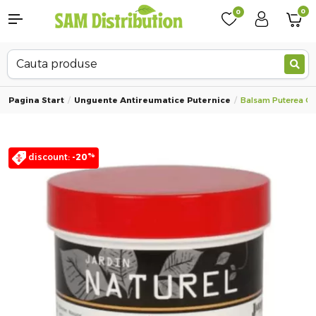
0
0
Pagina Start
Unguente Antireumatice Puternice
Balsam Puterea Calu
%
discount:
-20