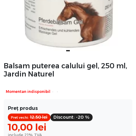
Balsam puterea calului gel, 250 ml,
Jardin Naturel
·
·
Momentan indisponibil
Preț produs
12,50
lei
Discount:
-20 %
Pret vechi:
10,00
lei
include 21% TVA