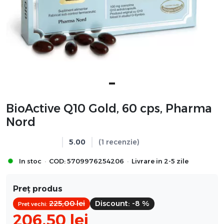
BioActive Q10 Gold, 60 cps, Pharma
Nord
5.00
(1 recenzie)
·
·
In stoc
COD:
5709976254206
Livrare in 2-5 zile
Preț produs
225,00
lei
Discount:
-8 %
Pret vechi:
206,50
lei