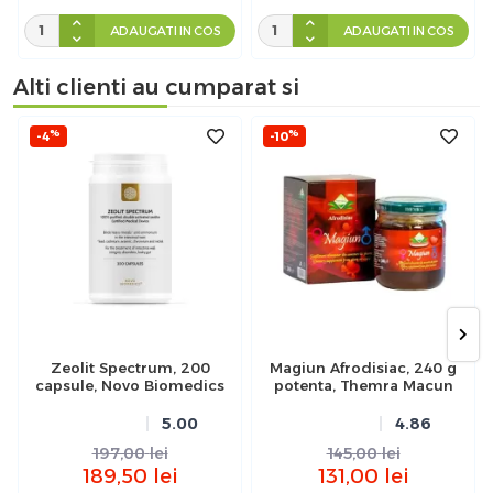
ADAUGATI IN COS
ADAUGATI IN COS
Alti clienti au cumparat si
%
%
-4
-10
Zeolit Spectrum, 200
Magiun Afrodisiac, 240 g
capsule, Novo Biomedics
potenta, Themra Macun
5.00
4.86
197,00
lei
145,00
lei
189,50
lei
131,00
lei