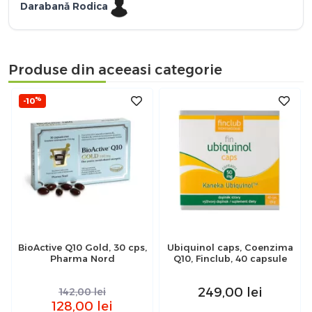
Darabană Rodica
Produse din aceeasi categorie
%
-10
BioActive Q10 Gold, 30 cps,
Ubiquinol caps, Coenzima
Pharma Nord
Q10, Finclub, 40 capsule
249,00
lei
142,00
lei
128,00
lei