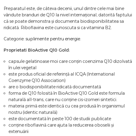
Preparatul este, de câteva decenii, unul dintre cele mai bine
vândute branduri de Q10 la nivel internaţional, datorită faptului
că se poate demonstra și documenta biodisponibilitatea sa
ridicată. Riboflavina este cunoscuta si ca vitamina B2.
Categorie:
suplimente pentru energie
.
Proprietati BioActive Q10 Gold:
capsule gelatinoase moi care conţin coenzima Q10 dizolvată
în ulei vegetal
este produs oficial de referinţă al ICQA (International
Coenzyme Q10 Association)
are o biodisponibilitate ridicată documentată
forma de Q10 folosită în BioActive Q10 Gold este formula
naturală all-trans, care nu conţine cis-izomeri sintetici.
materia primă este identică cu cea produsă în organismul
nostru (identic naturală)
este documentată în peste 100 de studii publicate
conţine riboflavină care ajuta la reducerea oboselii și
extenuării