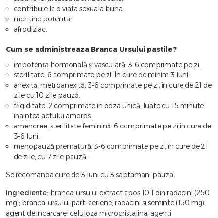
contribuie la o viata sexuala buna
mentine potenta;
afrodiziac.
Cum se administreaza Branca Ursului pastile?
impotența hormonală și vasculară: 3-6 comprimate pe zi.
sterilitate: 6 comprimate pe zi. În cure de minim 3 luni.
anexită, metroanexită: 3-6 comprimate pe zi, în cure de 21 de
zile cu 10 zile pauză.
frigiditate: 2 comprimate în doza unică, luate cu 15 minute
înaintea actului amoros.
amenoree, sterilitate feminină: 6 comprimate pe zi,în cure de
3-6 luni.
menopauză prematură: 3-6 comprimate pe zi, în cure de 21
de zile, cu 7 zile pauză.
Se recomanda cure de 3 luni cu 3 saptamani pauza.
Ingrediente:
branca-ursului extract apos 10:1 din radacini (250
mg); branca-ursului parti aeriene, radacini si seminte (150 mg);
agent de incarcare: celuloza microcristalina; agenti