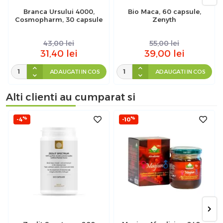
Branca Ursului 4000,
Bio Maca, 60 capsule,
Cosmopharm, 30 capsule
Zenyth
43,00
lei
55,00
lei
31,40
lei
39,00
lei
ADAUGATI IN COS
ADAUGATI IN COS
Alti clienti au cumparat si
%
%
-4
-10