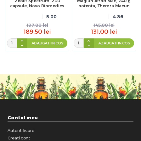
Zeolit Spectrum, 200
Magiun Afrodisiac, 240 g
capsule, Novo Biomedics
potenta, Themra Macun
5.00
4.86
197,00
lei
145,00
lei
189,50
lei
131,00
lei
ADAUGATI IN COS
ADAUGATI IN COS
Contul meu
Autentificare
Creati cont