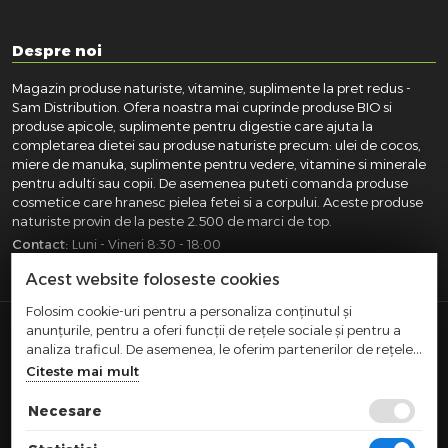
Despre noi
Magazin produse naturiste, vitamine, suplimente la pret redus -
Sam Distribution. Ofera noastra mai cuprinde produse BIO si
produse apicole, suplimente pentru digestie care ajuta la
completarea dietei sau produse naturiste precum: ulei de cocos,
miere de manuka, suplimente pentru vedere, vitamine si minerale
pentru adulti sau copii. De asemenea puteti comanda produse
cosmetice care hranesc pielea fetei si a corpului. Aceste produse
naturiste provin de la peste 2.500 de marci de top.
Contact:
Luni - Vineri 8:30 - 18:00
031.418.0100
|
0721.281.755
|
0764.300.469
Acest website foloseste cookies
Folosim cookie-uri pentru a personaliza conținutul și
anunțurile, pentru a oferi funcții de rețele sociale și pentru a
SAM DISTRIBUTION S.R.L.
- Registrul Comertului:
analiza traficul. De asemenea, le oferim partenerilor de rețele
J40/10004/2002, Cod fiscal: RO14935035, Adresa: Str.
sociale, de publicitate și de analize informații cu privire la
Citeste mai mult
Dimieni, nr. 7, Bucuresti, sector 5.
modul în care folosiți site-ul nostru. Aceștia le pot combina cu
Comert cu amanuntul efectuat in afara magazinelor,
alte informații oferite de dvs. sau culese în urma folosirii
Necesare
standurilor, chioscurilor si pietelor
serviciilor lor.
|
|
TERMENI SI CONDITII
CONFIDENTIALITATE
POLITICA COOKIES