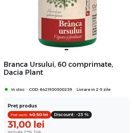
Branca Ursului, 60 comprimate,
Dacia Plant
·
·
In stoc
COD:
6421930300239
Livrare in 2-5 zile
Preț produs
40,50
lei
Discount:
-23 %
Pret vechi:
31,00
lei
include 21% TVA