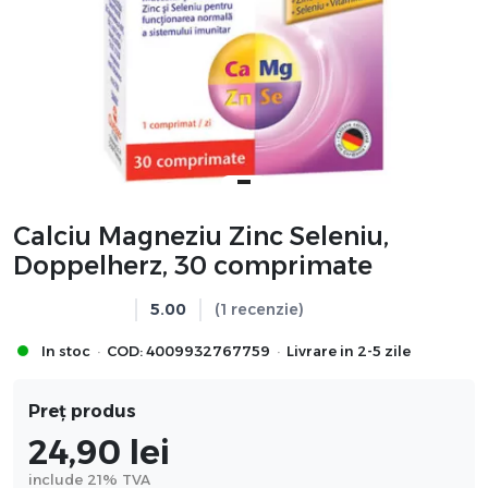
Calciu Magneziu Zinc Seleniu,
Doppelherz, 30 comprimate
5.00
(1 recenzie)
·
·
In stoc
COD:
4009932767759
Livrare in 2-5 zile
Preț produs
24,90
lei
include 21% TVA