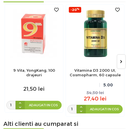
%
-20
9 Vita, YongKang, 100
Vitamina D3 2000 UI,
drajeuri
Cosmopharm, 60 capsule
5.00
21,50
lei
34,30
lei
27,40
lei
ADAUGATI IN COS
ADAUGATI IN COS
Alti clienti au cumparat si