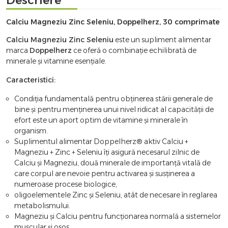
Calciu Magneziu Zinc Seleniu, Doppelherz, 30 comprimate
Calciu Magneziu Zinc Seleniu
este un supliment alimentar
marca
Doppelherz
ce oferă o combinație echilibrată de
minerale și vitamine esențiale.
Caracteristici:
Condiția fundamentală pentru obținerea stării generale de
bine și pentru menținerea unui nivel ridicat al capacității de
efort este un aport optim de vitamine și minerale în
organism.
Suplimentul alimentar Doppelherz® aktiv Calciu +
Magneziu + Zinc + Seleniu îți asigură necesarul zilnic de
Calciu și Magneziu, două minerale de importanță vitală de
care corpul are nevoie pentru activarea și susținerea a
numeroase procese biologice,
oligoelementele Zinc și Seleniu, atât de necesare în reglarea
metabolismului.
Magneziu și Calciu pentru funcționarea normală a sistemelor
muscular și osos