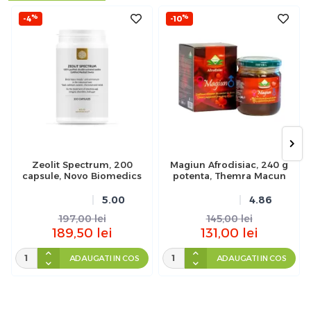
%
%
-4
-10
Zeolit Spectrum, 200
Magiun Afrodisiac, 240 g
capsule, Novo Biomedics
potenta, Themra Macun
5.00
4.86
197,00
lei
145,00
lei
189,50
lei
131,00
lei
ADAUGATI IN COS
ADAUGATI IN COS