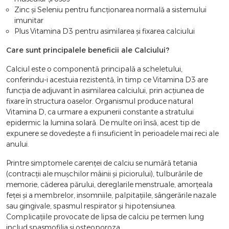
Zinc și Seleniu pentru funcționarea normală a sistemului
imunitar
Plus Vitamina D3 pentru asimilarea și fixarea calciului
Care sunt principalele beneficii ale Calciului?
Calciul este o componentă principală a scheletului,
conferindu-i acestuia rezistentă, în timp ce Vitamina D3 are
funcția de adjuvant în asimilarea calciului, prin acțiunea de
fixare în structura oaselor. Organismul produce natural
Vitamina D, ca urmare a expunerii constante a stratului
epidermic la lumina solară. De multe ori însă, acest tip de
expunere se dovedește a fi insuficient în perioadele mai reci ale
anului.
Printre simptomele carenței de calciu se numără tetania
(contracții ale mușchilor mâinii și piciorului), tulburările de
memorie, căderea părului, dereglarile menstruale, amorțeala
feței și a membrelor, insomniile, palpitațiile, sângerările nazale
sau gingivale, spasmul respirator și hipotensiunea.
Complicațiile provocate de lipsa de calciu pe termen lung
includ spasmofilia și osteoporoza.