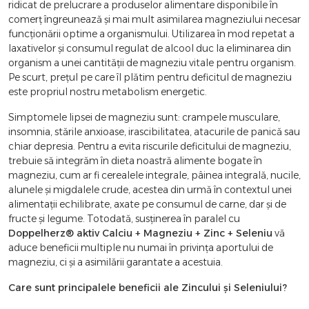
ridicat de prelucrare a produselor alimentare disponibile în
comerţ îngreunează şi mai mult asimilarea magneziului necesar
funcţionării optime a organismului. Utilizarea în mod repetat a
laxativelor şi consumul regulat de alcool duc la eliminarea din
organism a unei cantităţii de magneziu vitale pentru organism.
Pe scurt, preţul pe care îl plătim pentru deficitul de magneziu
este propriul nostru metabolism energetic.
Simptomele lipsei de magneziu sunt: crampele musculare,
insomnia, stările anxioase, irascibilitatea, atacurile de panică sau
chiar depresia. Pentru a evita riscurile deficitului de magneziu,
trebuie să integrăm în dieta noastră alimente bogate în
magneziu, cum ar fi cerealele integrale, pâinea integrală, nucile,
alunele şi migdalele crude, acestea din urmă în contextul unei
alimentaţii echilibrate, axate pe consumul de carne, dar şi de
fructe şi legume. Totodată, susţinerea în paralel cu
Doppelherz® aktiv Calciu + Magneziu + Zinc + Seleniu
vă
aduce beneficii multiple nu numai în privinţa aportului de
magneziu, ci şi a asimilării garantate a acestuia.
Care sunt principalele beneficii ale Zincului şi Seleniului?