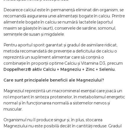
Deoarece calciul este în permanență eliminat din organism, se
recomandă asigurarea unei alimentații bogate în calciu. Printre
alimentele bogate în calciu se numără lactatele (aportul
maxim se găsește în iaurt), conservele de sardine, somonul,
semințele de susan și migdalele.
Pentru aportul sporit garantat și gradul de asimilare ridicat,
metoda recomandată de prevenție a deficitului de calciu o
reprezintă un supliment alimentar care să conțină o
combinație în proporții optime Calciu și Vitamina D3, precum
Doppelherz® aktiv Calciu + Magneziu + Zinc + Seleniu.
Care sunt principalele beneficii ale Magneziului?
Magneziul reprezintă un macromineral esențial care joacă un
rol important în sinteza proteinelor, în metabolismul energetic
normal și în funcționarea normală a sistemelor nervos și
muscular.
Organismul nu îl produce singur și, în plus, stocarea
Magneziului nu este posibilă decât în cantităţi reduse. Gradul