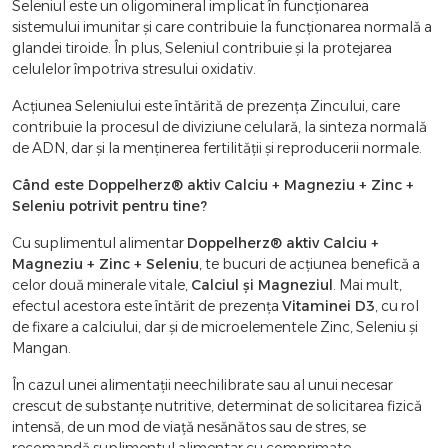
Seleniul este un oligomineral implicat în funcţionarea
sistemului imunitar şi care contribuie la funcţionarea normală a
glandei tiroide. În plus, Seleniul contribuie şi la protejarea
celulelor împotriva stresului oxidativ.
Acţiunea Seleniului este întărită de prezenţa Zincului, care
contribuie la procesul de diviziune celulară, la sinteza normală
de ADN, dar şi la menţinerea fertilităţii şi reproducerii normale.
Când este Doppelherz® aktiv Calciu + Magneziu + Zinc +
Seleniu potrivit pentru tine?
Cu suplimentul alimentar
Doppelherz® aktiv Calciu +
Magneziu + Zinc + Seleniu
, te bucuri de acţiunea benefică a
celor două minerale vitale,
Calciul şi Magneziul
. Mai mult,
efectul acestora este întărit de prezenţa
Vitaminei D3
, cu rol
de fixare a calciului, dar şi de microelementele Zinc, Seleniu şi
Mangan.
În cazul unei alimentaţii neechilibrate sau al unui necesar
crescut de substanţe nutritive, determinat de solicitarea fizică
intensă, de un mod de viaţă nesănătos sau de stres, se
recomandă suplimentul alimentar cu comprimate