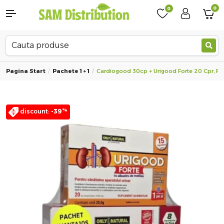
0
0
Pagina Start
Pachete 1 + 1
Cardiogood 30cp + Urigood Forte 20 Cpr, Pac
%
discount:
-39