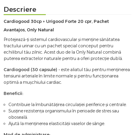
Descriere
Cardiogood 30cp + Urigood Forte 20 cpr, Pachet
Avantajos, Only Natural
Protejează-ți sistemul cardiovascular și menține sănătatea
tractului urinar cu un pachet special conceput pentru
echilibrul tău zilnic. Acest duo de la Only Natural combină
puterea extractelor naturale pentru a oferi protecție dublă.
Cardiogood (30 capsule) -
este aliatul tău pentru menținerea
tensiunii arteriale în limite normale și pentru funcționarea
optimă a mușchiului cardiac.
Beneficii:
Contribuie la îmbunătățirea circulației periferice și centrale.
Susține rezistența organismului în perioade de stres sau
oboseală.
Ajută la menținerea elasticității vaselor de sânge.
Mod de administrare: