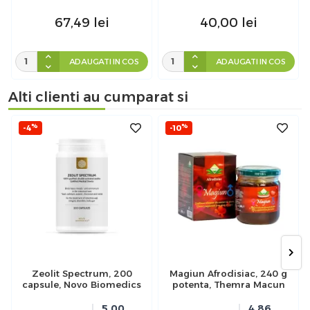
67,49
lei
40,00
lei
ADAUGATI IN COS
ADAUGATI IN COS
Alti clienti au cumparat si
%
%
-4
-10
Zeolit Spectrum, 200
Magiun Afrodisiac, 240 g
capsule, Novo Biomedics
potenta, Themra Macun
5.00
4.86