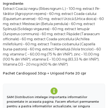
Ingrediente:
Extract Coacăz negru (Ribes nigrum L.) – 100 mg; extract Pir-
târâtor (Agropyron repens) – 60 mg; extract Coada-calului
(Equisetum arvense) – 60 mg; extract Urzică (Urtica dioica) – 60
mg; extract Mesteacăn (Betula pendula) – 60 mg; extract
Splinuță (Solidago virgaurea) – 60 mg; extract Ienupăr
(Juniperus communis) – 60 mg; extract Păpădie (Taraxacum
officinale) – 60 mg; extract Coada-șoricelului (Achillea
millefolium) – 60 mg; extract Traista-ciobanului (Capsella
bursa-pastoris) – 60 mg; extract Panseluță (Viola tricolor) – 60
mg; vitamina C – 60,00 mg (75 % din VNR*); zinc – 10,00 mg
(100 % din VNR*); vitamina E – 10,00 mg (83,33 % din VNR*);
Vitamina D3 – 20 mcg (400 % din VNR*).
Pachet Cardiogood 30cp + Urigood Forte 20 cpr
SAM Distribution intelege importanta informatiilor
prezentate in aceasta pagina. Facem eforturi permanente
pentru a pastra informatiilor actualizate, iar singura