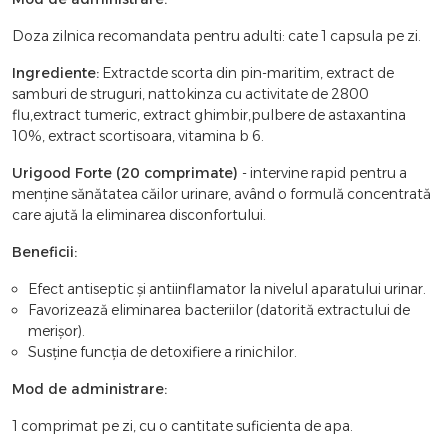
Doza zilnica recomandata pentru adulti: cate 1 capsula pe zi.
Ingrediente:
Extractde scorta din pin-maritim, extract de
samburi de struguri, nattokinza cu activitate de 2800
flu,extract tumeric, extract ghimbir,pulbere de astaxantina
10%, extract scortisoara, vitamina b 6.
Urigood Forte (20 comprimate)
- intervine rapid pentru a
menține sănătatea căilor urinare, având o formulă concentrată
care ajută la eliminarea disconfortului.
Beneficii:
Efect antiseptic și antiinflamator la nivelul aparatului urinar.
Favorizează eliminarea bacteriilor (datorită extractului de
merișor).
Susține funcția de detoxifiere a rinichilor.
Mod de administrare:
1 comprimat pe zi, cu o cantitate suficienta de apa.