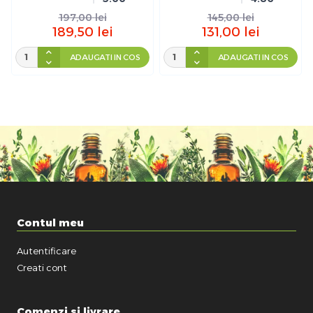
197,00
lei
145,00
lei
189,50
lei
131,00
lei
ADAUGATI IN COS
ADAUGATI IN COS
Contul meu
Autentificare
Creati cont
Comenzi si livrare