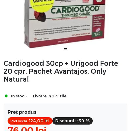
Cardiogood 30cp + Urigood Forte
20 cpr, Pachet Avantajos, Only
Natural
·
·
In stoc
Livrare in 2-5 zile
Preț produs
124,00
lei
Discount:
-39 %
Pret vechi:
76,00
lei