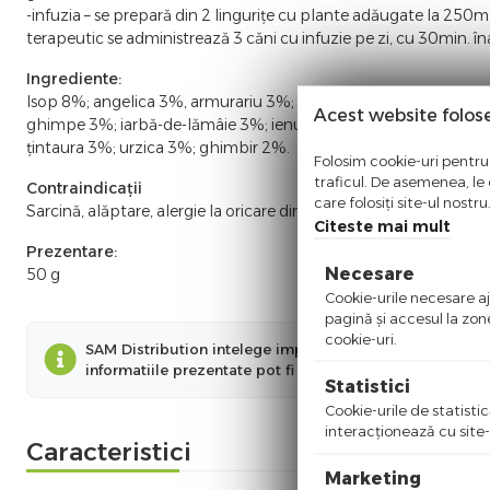
-infuzia – se prepară din 2 lingurițe cu plante adăugate la 250m
terapeutic se administrează 3 căni cu infuzie pe zi, cu 30min. î
Ingrediente:
Isop 8%; angelica 3%, armurariu 3%; brusture 3%; busuioc 3%;
Acest website folos
ghimpe 3%; iarbă-de-lămâie 3%; ienupăr 3%; maghiran 3%; mu
țintaura 3%; urzica 3%; ghimbir 2%.
Folosim cookie-uri pentru 
traficul. De asemenea, le o
Contraindicații
care folosiți site-ul nostr
Sarcină, alăptare, alergie la oricare din componentele produsulu
Citeste mai mult
Prezentare:
Necesare
50 g
Cookie-urile necesare aju
pagină şi accesul la zon
cookie-uri.
SAM Distribution intelege importanta informatiilor preze
informatiile prezentate pot fi diferite fata de cele prez
Statistici
Cookie-urile de statistic
interacţionează cu site-
Caracteristici
Marketing