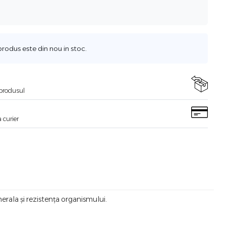
odus este din nou in stoc.
i produsul
 curier
erala și rezistența organismului.