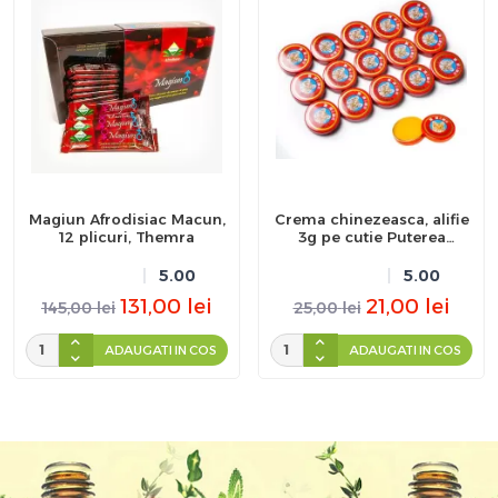
Magiun Afrodisiac Macun,
Crema chinezeasca, alifie
12 plicuri, Themra
3g pe cutie Puterea
Tigrului
5.00
5.00
131,00
lei
21,00
lei
145,00
lei
25,00
lei
ADAUGATI IN COS
ADAUGATI IN COS