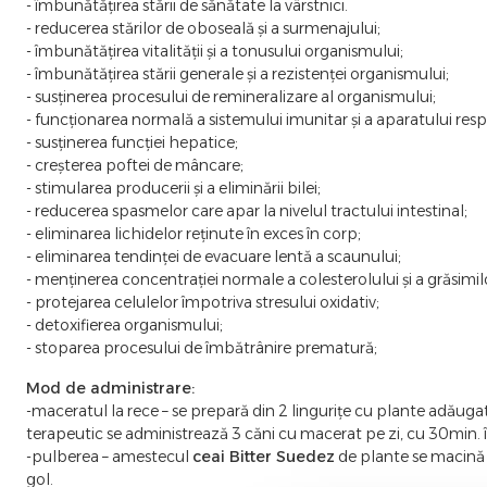
- îmbunătățirea stării de sănătate la vârstnici.
- reducerea stărilor de oboseală și a surmenajului;
- îmbunătățirea vitalității și a tonusului organismului;
- îmbunătățirea stării generale și a rezistenței organismului;
- susținerea procesului de remineralizare al organismului;
- funcționarea normală a sistemului imunitar și a aparatului resp
- susținerea funcției hepatice;
- creșterea poftei de mâncare;
- stimularea producerii și a eliminării bilei;
- reducerea spasmelor care apar la nivelul tractului intestinal;
- eliminarea lichidelor reținute în exces în corp;
- eliminarea tendinței de evacuare lentă a scaunului;
- menținerea concentrației normale a colesterolului și a grăsimil
- protejarea celulelor împotriva stresului oxidativ;
- detoxifierea organismului;
- stoparea procesului de îmbătrânire prematură;
Mod de administrare:
-maceratul la rece – se prepară din 2 lingurițe cu plante adăug
terapeutic se administrează 3 căni cu macerat pe zi, cu 30min. 
-pulberea – amestecul
ceai Bitter Suedez
de plante se macină fi
gol.