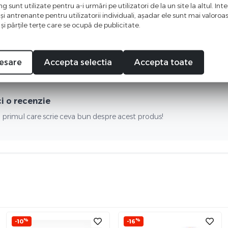
 sunt utilizate pentru a-i urmări pe utilizatori de la un site la altul. Int
 şi antrenante pentru utilizatorii individuali, aşadar ele sunt mai valoro
 şi părţile terţe care se ocupă de publicitate.
esare
Accepta selectia
Accepta toate
ci o recenzie
i primul care scrie ceva bun despre acest produs!
%
%
-10
-16