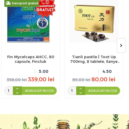
transport gratuit
Fin Mycelcaps AHCC, 80
Tianli pastile | Toot Up
capsule, Finclub
700mg, 8 tablete, Sanye
Intercom
5.00
4.50
339,00
lei
80,00
lei
358,00
lei
89,00
lei
ADAUGATI IN COS
ADAUGATI IN COS