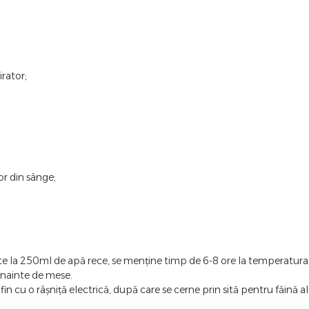
irator;
or din sânge;
ate la 250ml de apă rece, se menține timp de 6-8 ore la temperatura 
înainte de mese.
n cu o râșniță electrică, după care se cerne prin sită pentru făină alb