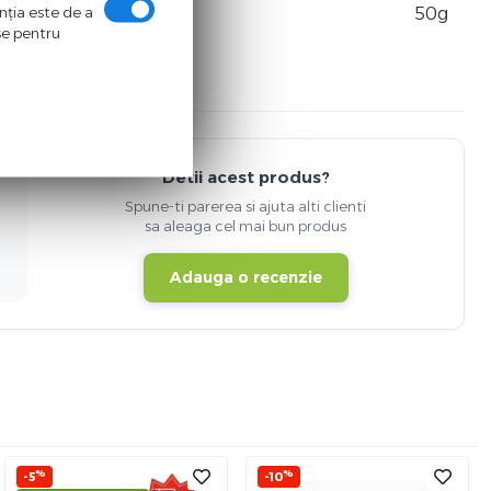
enţia este de a
50g
ase pentru
Detii acest produs?
Spune-ti parerea si ajuta alti clienti
sa aleaga cel mai bun produs
Adauga o recenzie
%
%
-5
-10