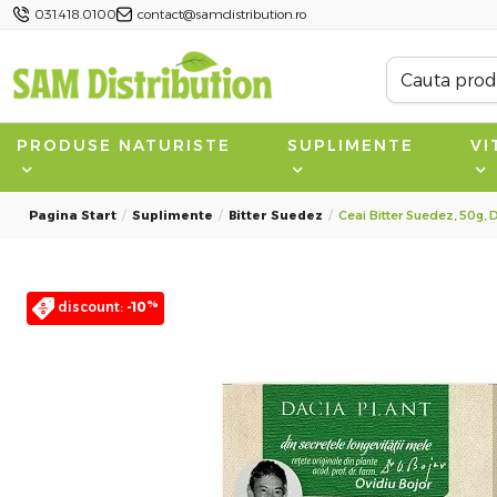
031.418.0100
contact@samdistribution.ro
PRODUSE NATURISTE
SUPLIMENTE
VI
Pagina Start
Suplimente
Bitter Suedez
Ceai Bitter Suedez, 50g, 
%
discount:
-10