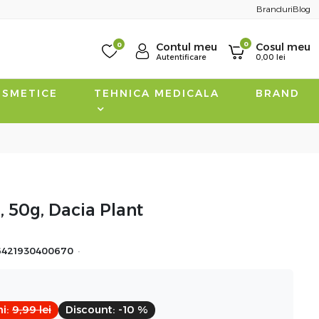
Branduri
Blog
0
0
Contul meu
Cosul meu
Autentificare
0,00
lei
SMETICE
TEHNICA MEDICALA
BRAND
, 50g, Dacia Plant
·
6421930400670
i:
9,99
lei
Discount:
-10 %