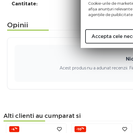
Cookie-urile de marketing
Cantitate:
afişa anunţuri relevante
agenţiile de puiblicitate
Opinii
Accepta cele nec
Ni
Acest produs nu a adunat recenzii. Fi
Alti clienti au cumparat si
%
%
-4
-10