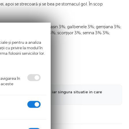
i, apoi se strecoară și se bea pe stomacul gol. În scop
; dafin 3%; fenicul 3%; frasin 3%; galbenele 3%; gențiana 3%;
rozmarin 3%; scai-vânat 3%; scorțișor 3%; senna 3% 3%;
iale și pentru a analiza
ii cu privire la modul în
a folosirii serviciilor lor.
navigarea în
ă aceste
nformatiilor actualizate, iar singura situatie in care
a ne informa in prealabil.