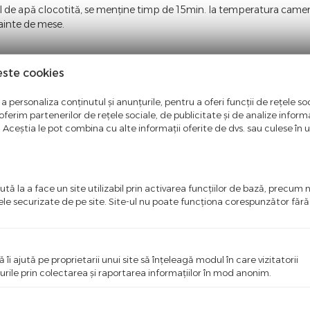
l de apă clocotită, se menține timp de 15min. la temperatura camere
nainte de mese.
 cardamon 3%; chimen 3%; cimbrișor 3%; coriandru 3%; cuișoare 3%
este cookies
șețel 3%; păpădie 3%; pelin 3%; plop-negru 3%; rostopasca 3%; 
a personaliza conținutul și anunțurile, pentru a oferi funcții de rețele soc
ferim partenerilor de rețele sociale, de publicitate și de analize informaț
u. Aceștia le pot combina cu alte informații oferite de dvs. sau culese în urm
i.
tă la a face un site utilizabil prin activarea funcţiilor de bază, precum 
ele securizate de pe site. Site-ul nu poate funcţiona corespunzător făr
ntate in aceasta pagina. Facem eforturi permanente pentru a pastra i
entate pe site este aceea in care producatorul aduce modificari fara 
ă îi ajută pe proprietarii unui site să înţeleagă modul în care vizitatorii
urile prin colectarea şi raportarea informaţiilor în mod anonim.