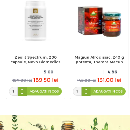
Zeolit Spectrum, 200
Magiun Afrodisiac, 240 g
capsule, Novo Biomedics
potenta, Themra Macun
5.00
4.86
189,50
lei
131,00
lei
197,00
lei
145,00
lei
ADAUGATI IN COS
ADAUGATI IN COS