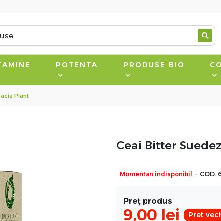
TAMINE
POTENTA
PRODUSE BIO
CO
Dacia Plant
Ceai Bitter Suedez
·
Momentan indisponibil
COD:
Preț produs
9,00
lei
Pret vech