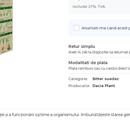
include 21% TVA
Anuntati-ma cand acest pr
Retur simplu
Aveti 14 zile la dispozitie sa returnat
Modalitati de plata
Plata ramburs sau cu cardul direct la
Categorie:
Bitter suedez
Producator:
Dacia Plant
ței și a funcționării optime a organismului. Imbunătățeste starea gen