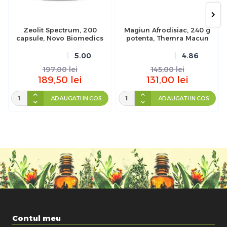
Zeolit Spectrum, 200
Magiun Afrodisiac, 240 g
capsule, Novo Biomedics
potenta, Themra Macun
5.00
4.86
197,00
lei
145,00
lei
189,50
lei
131,00
lei
ADAUGATI IN COS
ADAUGATI IN COS
Contul meu