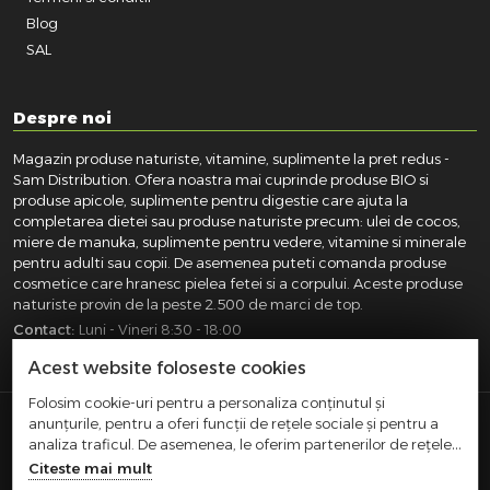
Blog
SAL
Despre noi
Magazin produse naturiste, vitamine, suplimente la pret redus -
Sam Distribution. Ofera noastra mai cuprinde produse BIO si
produse apicole, suplimente pentru digestie care ajuta la
completarea dietei sau produse naturiste precum: ulei de cocos,
miere de manuka, suplimente pentru vedere, vitamine si minerale
pentru adulti sau copii. De asemenea puteti comanda produse
cosmetice care hranesc pielea fetei si a corpului. Aceste produse
naturiste provin de la peste 2.500 de marci de top.
Contact:
Luni - Vineri 8:30 - 18:00
031.418.0100
|
0721.281.755
|
0764.300.469
Acest website foloseste cookies
Folosim cookie-uri pentru a personaliza conținutul și
anunțurile, pentru a oferi funcții de rețele sociale și pentru a
SAM DISTRIBUTION S.R.L.
- Registrul Comertului:
analiza traficul. De asemenea, le oferim partenerilor de rețele
J40/10004/2002, Cod fiscal: RO14935035, Adresa: Str.
sociale, de publicitate și de analize informații cu privire la
Citeste mai mult
Dimieni, nr. 7, Bucuresti, sector 5.
modul în care folosiți site-ul nostru. Aceștia le pot combina cu