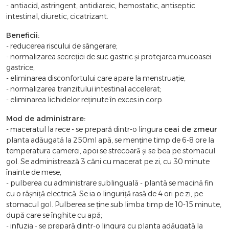
- antiacid, astringent, antidiareic, hemostatic, antiseptic
intestinal, diuretic, cicatrizant.
Beneficii:
- reducerea riscului de sângerare;
- normalizarea secreției de suc gastric și protejarea mucoasei
gastrice;
- eliminarea disconfortului care apare la menstruație;
- normalizarea tranzitului intestinal accelerat;
- eliminarea lichidelor reținute în exces in corp.
Mod de administrare:
- maceratul la rece - se prepară dintr-o lingura
ceai de zmeur
planta adăugată la 250ml apă, se menține timp de 6-8 ore la
temperatura camerei, apoi se strecoară și se bea pe stomacul
gol. Se administrează 3 căni cu macerat pe zi, cu 30 minute
înainte de mese;
- pulberea cu administrare sublinguală - plantă se macină fin
cu o râșniță electrică. Se ia o linguriță rasă de 4 ori pe zi, pe
stomacul gol. Pulberea se ține sub limba timp de 10-15 minute,
după care se înghite cu apă;
- infuzia - se prepară dintr-o lingura cu planta adăugată la