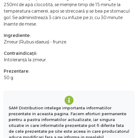
250ml de apă clocotită, se menține timp de 15 minute la
temperatura camerei, apoi se strecoară și se bea pe stomacul
gol. Se administrează 3 căni cu infuzie pe zi, cu 30 minute
înainte de mese.
Ingrediente:
Zmeur (Rubus idaeus) - frunze.
Contraindicații:
Intoleranță la zmeur.
Prezentare:
50 g
SAM Distribution intelege importanta informatiilor
prezentate in aceasta pagina. Facem eforturi permanente
pentru a pastra informatiilor actualizate, iar singura
situatie in care informatiile prezentate pot fi diferite fata
de cele prezentate pe site este aceea in care producatorul
aduce modificari fara a ne informa in prealabil.