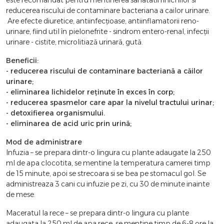
reducerea riscului de contaminare bacteriana a cailor urinare.
Are efecte diuretice, antiinfecțioase, antiinflamatorii reno-
urinare, fiind util în pielonefrite - sindrom entero-renal, infecții
urinare - cistite, microlitiază urinară, gută.
Beneficii:
- reducerea riscului de contaminare bacteriană a căilor
urinare;
- eliminarea lichidelor reținute în exces în corp;
- reducerea spasmelor care apar la nivelul tractului urinar;
- detoxifierea organismului.
- eliminarea de acid uric prin urină;
Mod de administrare
Infuzia – se prepara dintr-o lingura cu plante adaugate la 250
ml de apa clocotita, se mentine la temperatura camerei timp
de 15 minute, apoi se strecoara si se bea pe stomacul gol. Se
administreaza 3 cani cu infuzie pe zi, cu 30 de minute inainte
de mese.
Maceratul la rece – se prepara dintr-o lingura cu plante
adaugata la 250 ml de apa rece, se mentine timp de 6-8 ore la