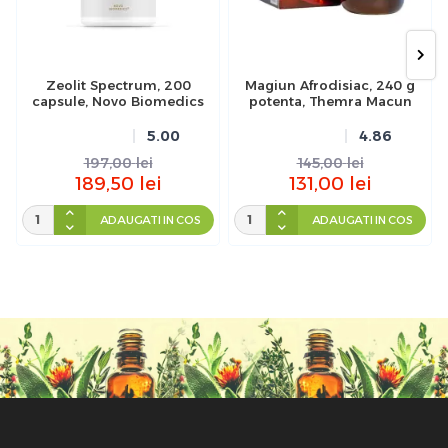
Zeolit Spectrum, 200
Magiun Afrodisiac, 240 g
capsule, Novo Biomedics
potenta, Themra Macun
5.00
4.86
197,00
lei
145,00
lei
189,50
lei
131,00
lei
ADAUGATI IN COS
ADAUGATI IN COS