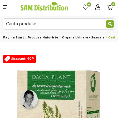
0
0
Pagina Start
Produse Naturiste
Organe Urinare - Sexuale
Ceai D
%
discount:
-10