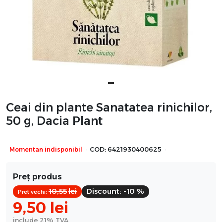
Ceai din plante Sanatatea rinichilor,
50 g, Dacia Plant
·
·
Momentan indisponibil
COD:
6421930400625
Preț produs
10,55
lei
Discount:
-10 %
Pret vechi:
9,50
lei
include 21% TVA