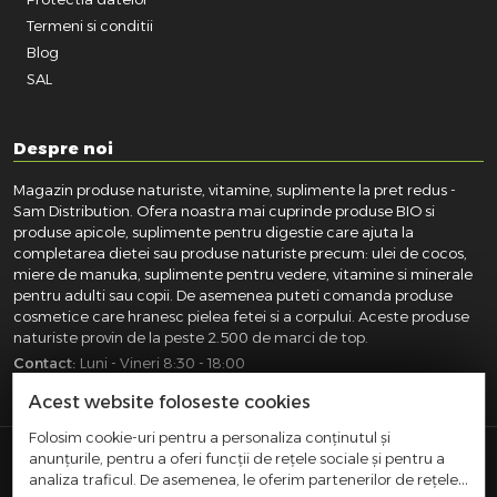
Termeni si conditii
Blog
SAL
Despre noi
Magazin produse naturiste, vitamine, suplimente la pret redus -
Sam Distribution. Ofera noastra mai cuprinde produse BIO si
produse apicole, suplimente pentru digestie care ajuta la
completarea dietei sau produse naturiste precum: ulei de cocos,
miere de manuka, suplimente pentru vedere, vitamine si minerale
pentru adulti sau copii. De asemenea puteti comanda produse
cosmetice care hranesc pielea fetei si a corpului. Aceste produse
naturiste provin de la peste 2.500 de marci de top.
Contact:
Luni - Vineri 8:30 - 18:00
031.418.0100
|
0721.281.755
|
0764.300.469
Acest website foloseste cookies
Folosim cookie-uri pentru a personaliza conținutul și
anunțurile, pentru a oferi funcții de rețele sociale și pentru a
SAM DISTRIBUTION S.R.L.
- Registrul Comertului:
analiza traficul. De asemenea, le oferim partenerilor de rețele
J40/10004/2002, Cod fiscal: RO14935035, Adresa: Str.