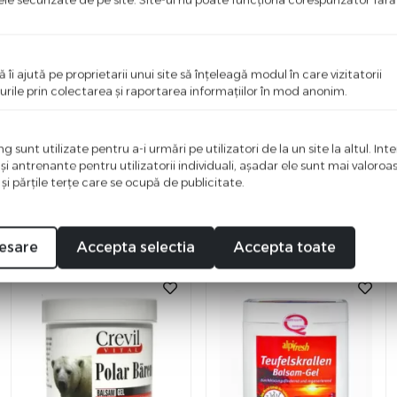
ă îi ajută pe proprietarii unui site să înţeleagă modul în care vizitatorii
ci o recenzie
urile prin colectarea şi raportarea informaţiilor în mod anonim.
i primul care scrie ceva bun despre acest produs!
 sunt utilizate pentru a-i urmări pe utilizatori de la un site la altul. Int
 şi antrenante pentru utilizatorii individuali, aşadar ele sunt mai valoro
 şi părţile terţe care se ocupă de publicitate.
esare
Accepta selectia
Accepta toate