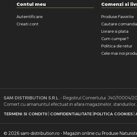
Contul meu
Comenzi si liv
Autentificare
Produse Favorite
Creati cont
Cautare comand
Livrare si plata
Cum cumpar?
Politica de retur
Cele mai noi prod
SAM DISTRIBUTION S.R.L.
- Registrul Comertului: J40/10004/2002
Comert cu amanuntul efectuat in afara magazinelor, standurilor, c
|
|
|
TERMENI SI CONDITII
CONFIDENTIALITATE
POLITICA COOKIES
© 2026 sam-distribution.ro - Magazin online cu Produse Naturist