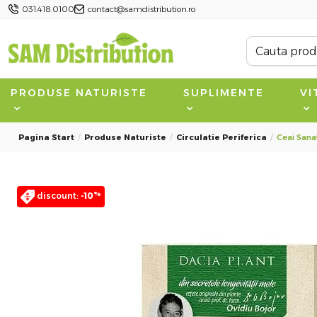
031.418.0100
contact@samdistribution.ro
PRODUSE NATURISTE
SUPLIMENTE
VI
Pagina Start
Produse Naturiste
Circulatie Periferica
Ceai Sanat
%
discount:
-10