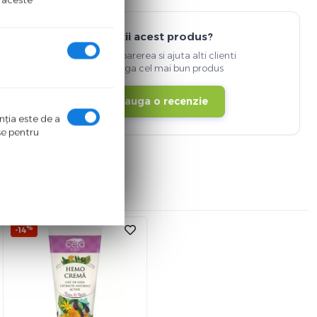
Detii acest produs?
Spune-ti parerea si ajuta alti clienti
sa aleaga cel mai bun produs
Adauga o recenzie
enţia este de a
ase pentru
%
-14