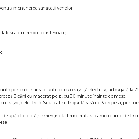
entru mentinerea sanatatii venelor.
dale și ale membrelor inferioare;
e;
bținută prin măcinarea plantelor cu o râșniță electrică) adăugată l
strează 3 căni cu macerat pe zi, cu 30 minute înainte de mese;
 o râșniță electrică. Se ia câte o linguriță rasă de 3 ori pe zi, pe s
ml de apă clocotită, se menține la temperatura camerei timp de 15 mi
ese.