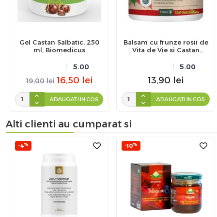
Gel Castan Salbatic, 250
Balsam cu frunze rosii de
ml, Biomedicus
Vita de Vie si Castan
Salbatic, Herbamedicus,
250 ml
5.00
5.00
16,50
lei
13,90
lei
19,00
lei
ADAUGATI IN COS
ADAUGATI IN COS
Alti clienti au cumparat si
%
%
-4
-10