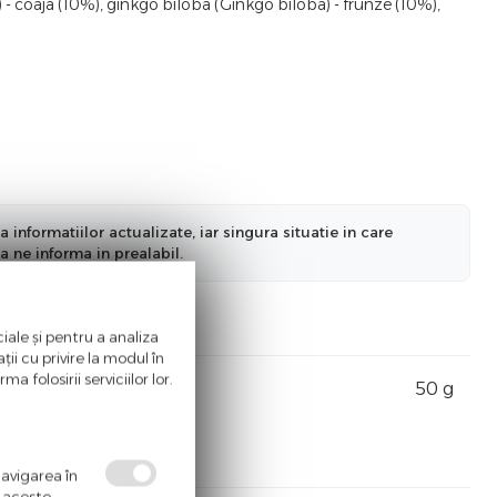
.) - coaja (10%), ginkgo biloba (Ginkgo biloba) - frunze (10%),
nformatiilor actualizate, iar singura situatie in care
a ne informa in prealabil.
iale și pentru a analiza
ii cu privire la modul în
a folosirii serviciilor lor.
50 g
navigarea în
ă aceste