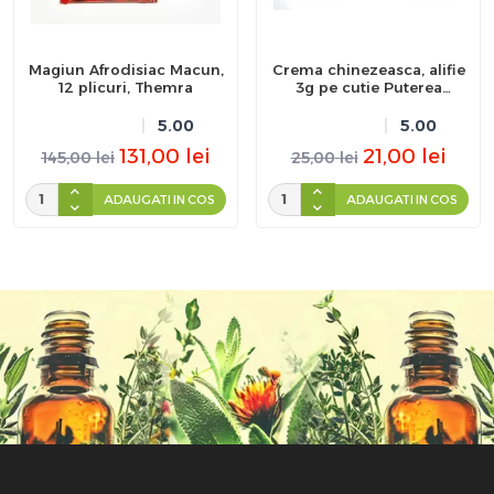
Magiun Afrodisiac Macun,
Crema chinezeasca, alifie
12 plicuri, Themra
3g pe cutie Puterea
Tigrului
5.00
5.00
131,00
lei
21,00
lei
145,00
lei
25,00
lei
ADAUGATI IN COS
ADAUGATI IN COS