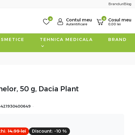
Branduri
Blog
0
0
Contul meu
Cosul meu
Autentificare
0,00
lei
SMETICE
TEHNICA MEDICALA
BRAND
elor, 50 g, Dacia Plant
·
6421930400649
hi:
14,99
lei
Discount:
-10 %