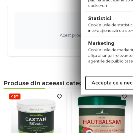
cookie-uri.
Statistici
Cookie-urile de statistic
Ni
interacţionează cu site-
Acest produs nu a adunat recenzii. Fi
Marketing
Cookie-urile de marketing
afişa anunţuri relevante
agenţiile de puiblicitate
Produse din aceeasi categorie
Accepta cele nec
%
-13