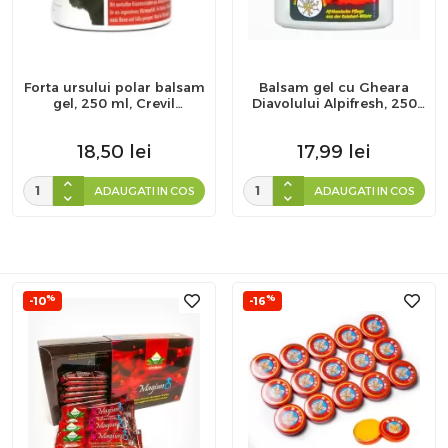
Forta ursului polar balsam
Balsam gel cu Gheara
gel, 250 ml, Crevil
Diavolului Alpifresh, 250
Cosmetics
ml
18,50
lei
17,99
lei
ADAUGATI IN COS
ADAUGATI IN COS
%
%
-10
-16