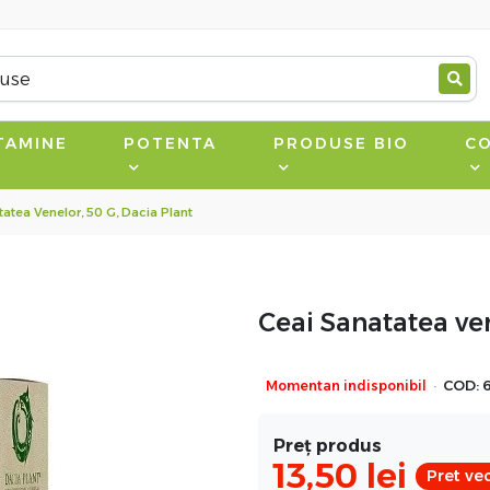
TAMINE
POTENTA
PRODUSE BIO
CO
atea Venelor, 50 G, Dacia Plant
Ceai Sanatatea ven
·
Momentan indisponibil
COD:
Preț produs
13,50
lei
Pret vec