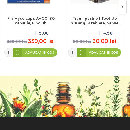
Fin Mycelcaps AHCC, 80
Tianli pastile | Toot Up
capsule, Finclub
700mg, 8 tablete, Sanye
Intercom
5.00
4.50
339,00
lei
80,00
lei
358,00
lei
89,00
lei
ADAUGATI IN COS
ADAUGATI IN COS