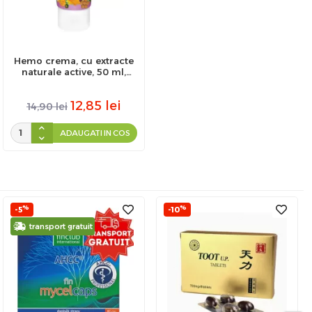
Hemo crema, cu extracte
naturale active, 50 ml,
Ceta Sibiu
12,85
lei
14,90
lei
ADAUGATI IN COS
%
%
-5
-10
transport gratuit