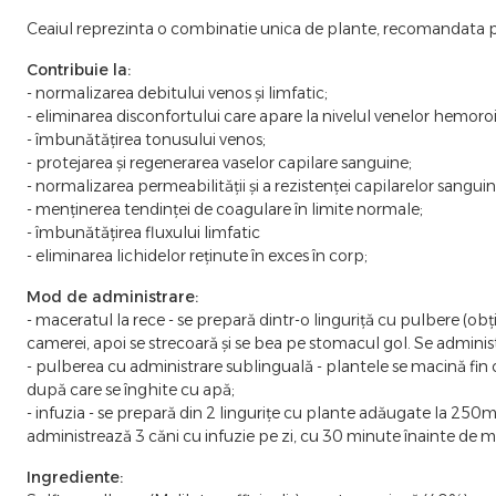
Ceaiul reprezinta o combinatie unica de plante, recomandata p
Contribuie la:
- normalizarea debitului venos și limfatic;
- eliminarea disconfortului care apare la nivelul venelor hemoroi
- îmbunătățirea tonusului venos;
- protejarea și regenerarea vaselor capilare sanguine;
- normalizarea permeabilității și a rezistenței capilarelor sanguin
- menținerea tendinței de coagulare în limite normale;
- îmbunătățirea fluxului limfatic
- eliminarea lichidelor reținute în exces în corp;
Mod de administrare:
- maceratul la rece - se prepară dintr-o linguriță cu pulbere (o
camerei, apoi se strecoară și se bea pe stomacul gol. Se admini
- pulberea cu administrare sublinguală - plantele se macină fin cu
după care se înghite cu apă;
- infuzia - se prepară din 2 lingurițe cu plante adăugate la 250
administrează 3 căni cu infuzie pe zi, cu 30 minute înainte de m
Ingrediente: