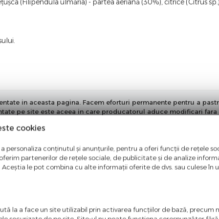
ețușca (Filipendula ulmăria) - partea aeriană (30%), citrice (Citrus sp
ului.
ntate in aceasta pagina. Facem eforturi permanente pentru a pastra i
entate pe site este aceea in care producatorul aduce modificari fara 
este cookies
a personaliza conținutul și anunțurile, pentru a oferi funcții de rețele soc
ferim partenerilor de rețele sociale, de publicitate și de analize informaț
u. Aceștia le pot combina cu alte informații oferite de dvs. sau culese în urm
tă la a face un site utilizabil prin activarea funcţiilor de bază, precum 
ele securizate de pe site. Site-ul nu poate funcţiona corespunzător făr