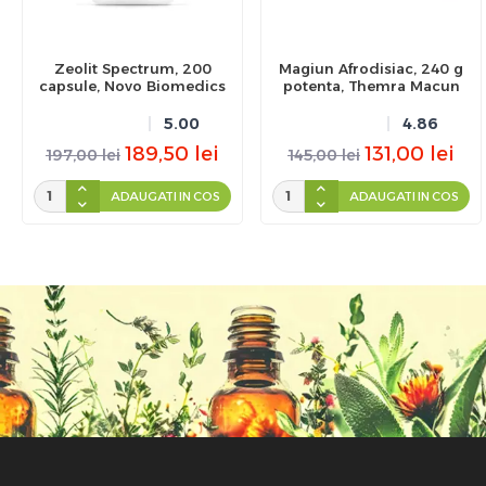
Zeolit Spectrum, 200
Magiun Afrodisiac, 240 g
capsule, Novo Biomedics
potenta, Themra Macun
5.00
4.86
189,50
lei
131,00
lei
197,00
lei
145,00
lei
ADAUGATI IN COS
ADAUGATI IN COS