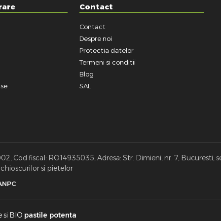
rare
Contact
Contact
a
Despre noi
Protectia datelor
Termeni si conditii
Blog
use
SAL
, Cod fiscal: RO14935035, Adresa: Str. Dimieni, nr. 7, Bucuresti, s
hioscurilor si pietelor
ANPC
e si BIO
pastile potenta