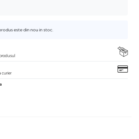
odus este din nou in stoc.
i produsul
 curier
a