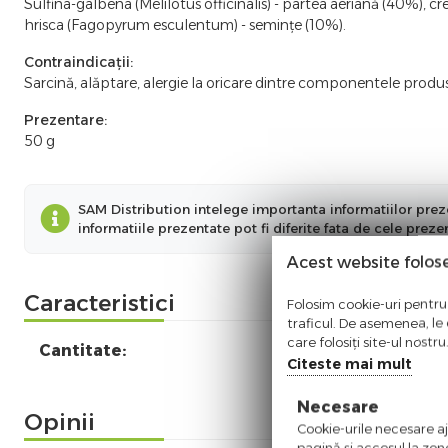
Sulfina-galbena (Melilotus officinalis) - partea aeriană (40%), cr
hrisca (Fagopyrum esculentum) - semințe (10%).
Contraindicații:
Sarcină, alăptare, alergie la oricare dintre componentele produs
Prezentare:
50 g
SAM Distribution intelege importanta informatiilor preze
informatiile prezentate pot fi diferite fata de cele prez
Acest website folos
Caracteristici
Folosim cookie-uri pentru 
traficul. De asemenea, le o
care folosiți site-ul nostr
Cantitate:
Citeste mai mult
Necesare
Opinii
Cookie-urile necesare aju
pagină şi accesul la zon