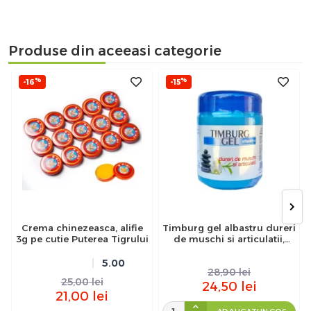
Produse din aceeasi categorie
%
%
-16
-15
Crema chinezeasca, alifie
Timburg gel albastru dureri
3g pe cutie Puterea Tigrului
de muschi si articulatii,
500g
5.00
28,90
lei
25,00
lei
24,50
lei
21,00
lei