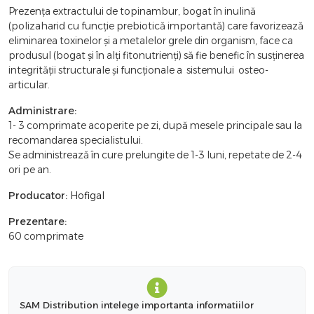
Prezenţa extractului de topinambur, bogat în inulină
(polizaharid cu funcţie prebiotică importantă) care favorizează
eliminarea toxinelor şi a metalelor grele din organism, face ca
produsul (bogat şi în alţi fitonutrienţi) să fie benefic în susţinerea
integrităţii structurale şi funcţionale a sistemului osteo-
articular.
Administrare:
1- 3 comprimate acoperite pe zi, după mesele principale sau la
recomandarea specialistului.
Se administrează în cure prelungite de 1-3 luni, repetate de 2-4
ori pe an.
Producator:
Hofigal
Prezentare:
60 comprimate
SAM Distribution intelege importanta informatiilor