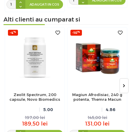
ADAUGATI IN COS
ADAUGATI IN COS
Alti clienti au cumparat si
%
%
-4
-10
Zeolit Spectrum, 200
Magiun Afrodisiac, 240 g
capsule, Novo Biomedics
potenta, Themra Macun
5.00
4.86
197,00
lei
145,00
lei
189,50
lei
131,00
lei