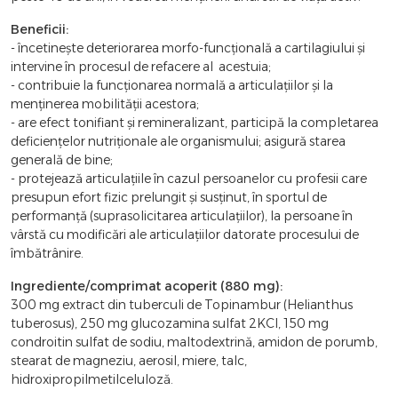
Beneficii:
- încetinește deteriorarea morfo-funcţională a cartilagiului şi
intervine în procesul de refacere al acestuia;
- contribuie la funcţionarea normală a articulaţiilor şi la
menţinerea mobilităţii acestora;
- are efect tonifiant şi remineralizant, participă la completarea
deficienţelor nutriţionale ale organismului; asigură starea
generală de bine;
- protejează articulaţiile în cazul persoanelor cu profesii care
presupun efort fizic prelungit şi susţinut, în sportul de
performanţă (suprasolicitarea articulaţiilor), la persoane în
vârstă cu modificări ale articulaţiilor datorate procesului de
îmbătrânire.
Ingrediente/comprimat acoperit (880 mg):
300 mg extract din tuberculi de Topinambur (Helianthus
tuberosus), 250 mg glucozamina sulfat 2KCl, 150 mg
condroitin sulfat de sodiu, maltodextrină, amidon de porumb,
stearat de magneziu, aerosil, miere, talc,
hidroxipropilmetilceluloză.