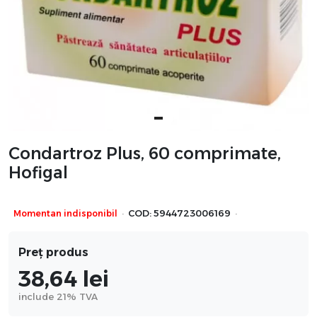
Condartroz Plus, 60 comprimate,
Hofigal
·
·
Momentan indisponibil
COD:
5944723006169
Preț produs
38,64
lei
include 21% TVA