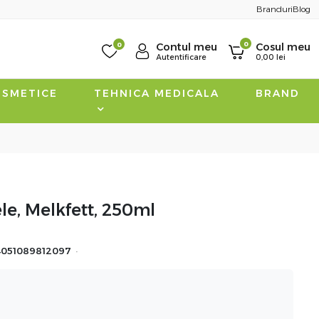
Branduri
Blog
0
0
Contul meu
Cosul meu
Autentificare
0,00
lei
SMETICE
TEHNICA MEDICALA
BRAND
e, Melkfett, 250ml
·
4051089812097