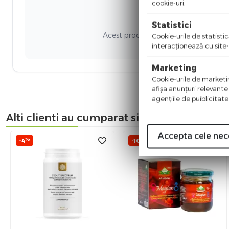
cookie-uri.
Ni
Statistici
Acest produs nu a adunat recenzii. Fi
Cookie-urile de statistic
interacţionează cu site-
Marketing
Cookie-urile de marketing
afişa anunţuri relevante
agenţiile de puiblicitate
Alti clienti au cumparat si
Accepta cele nec
%
%
-4
-10