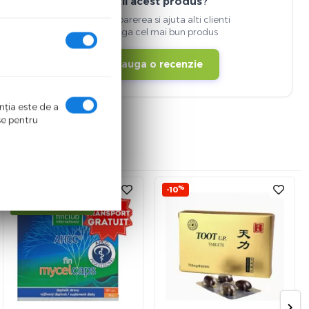
Detii acest produs?
Spune-ti parerea si ajuta alti clienti
sa aleaga cel mai bun produs
Adauga o recenzie
enţia este de a
ase pentru
%
%
-5
-10
transport gratuit