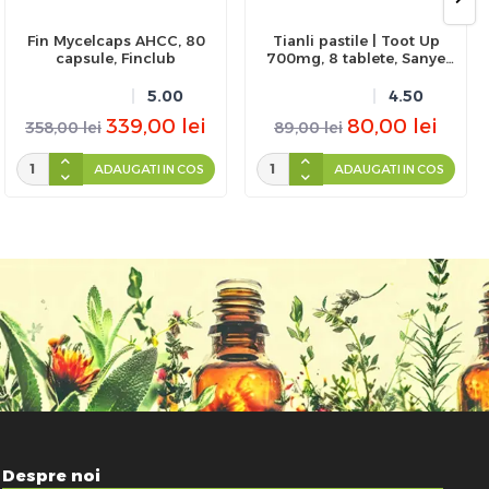
Fin Mycelcaps AHCC, 80
Tianli pastile | Toot Up
capsule, Finclub
700mg, 8 tablete, Sanye
Intercom
5.00
4.50
339,00
lei
80,00
lei
358,00
lei
89,00
lei
ADAUGATI IN COS
ADAUGATI IN COS
Despre noi