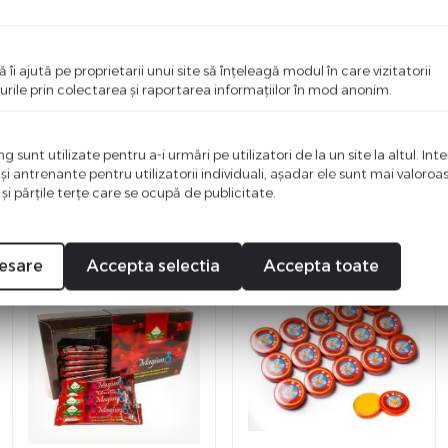
ci o recenzie
i primul care scrie ceva bun despre acest produs!
ă îi ajută pe proprietarii unui site să înţeleagă modul în care vizitatorii
urile prin colectarea şi raportarea informaţiilor în mod anonim.
 sunt utilizate pentru a-i urmări pe utilizatori de la un site la altul. Int
 şi antrenante pentru utilizatorii individuali, aşadar ele sunt mai valoro
 şi părţile terţe care se ocupă de publicitate.
esare
Accepta selectia
Accepta toate
%
%
-10
-16