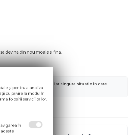
sa devina din nou moale si fina.
nformatiilor actualizate, iar singura situatie in care
iale și pentru a analiza
a ne informa in prealabil.
ii cu privire la modul în
a folosirii serviciilor lor.
navigarea în
ă aceste