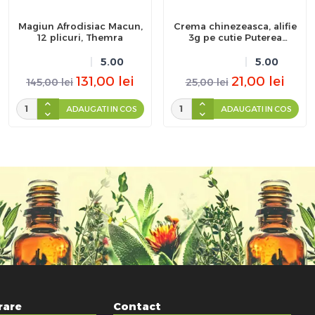
Magiun Afrodisiac Macun,
Crema chinezeasca, alifie
12 plicuri, Themra
3g pe cutie Puterea
Tigrului
5.00
5.00
131,00
lei
21,00
lei
145,00
lei
25,00
lei
ADAUGATI IN COS
ADAUGATI IN COS
rare
Contact