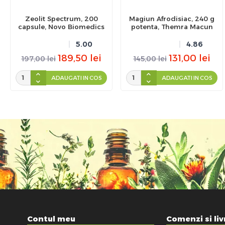
Zeolit Spectrum, 200
Magiun Afrodisiac, 240 g
capsule, Novo Biomedics
potenta, Themra Macun
5.00
4.86
189,50
lei
131,00
lei
197,00
lei
145,00
lei
ADAUGATI IN COS
ADAUGATI IN COS
Contul meu
Comenzi si liv