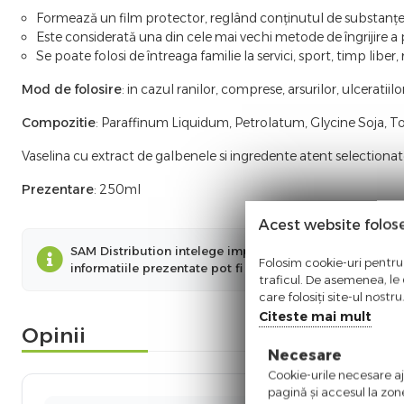
Formează un film protector, reglând conținutul de substanțe h
Este considerată una din cele mai vechi metode de îngrijire a pi
Se poate folosi de întreaga familie la servici, sport, timp liber
Mod de folosire
: in cazul ranilor, comprese, arsurilor, ulceratii
Compozitie
: Paraffinum Liquidum, Petrolatum, Glycine Soja, T
Vaselina cu extract de galbenele si ingredente atent selectionat
Prezentare
: 250ml
Acest website folos
SAM Distribution intelege importanta informatiilor preze
Folosim cookie-uri pentru 
informatiile prezentate pot fi diferite fata de cele prez
traficul. De asemenea, le o
care folosiți site-ul nostr
Citeste mai mult
Opinii
Necesare
Cookie-urile necesare aju
pagină şi accesul la zon