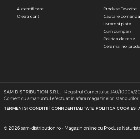
Autentificare
Produse Favorite
Creati cont
Cautare comand
Livrare si plata
Cum cumpar?
Politica de retur
Cele mai noi prod
SAM DISTRIBUTION S.R.L.
- Registrul Comertului: J40/10004/2002
Comert cu amanuntul efectuat in afara magazinelor, standurilor, c
|
|
|
TERMENI SI CONDITII
CONFIDENTIALITATE
POLITICA COOKIES
© 2026 sam-distribution.ro - Magazin online cu Produse Naturist