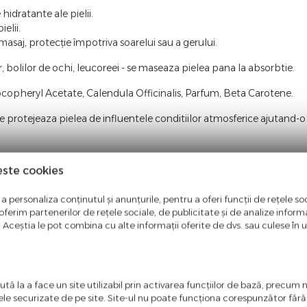
idratante ale pielii.
elii.
, masaj, protecție împotriva soarelui sau a gerului.
lor, bolilor de ochi, leucoreei - se maseaza pielea pana la absorbtie.
ocopheryl Acetate, Calendula Officinalis, Parfum, Beta Carotene.
e protejeaza pielea de influentele conditiilor atmosferice ajutand-o 
este cookies
ntate in aceasta pagina. Facem eforturi permanente pentru a pastra i
a personaliza conținutul și anunțurile, pentru a oferi funcții de rețele soc
entate pe site este aceea in care producatorul aduce modificari fara 
ferim partenerilor de rețele sociale, de publicitate și de analize informaț
u. Aceștia le pot combina cu alte informații oferite de dvs. sau culese în urm
tă la a face un site utilizabil prin activarea funcţiilor de bază, precum 
ele securizate de pe site. Site-ul nu poate funcţiona corespunzător făr