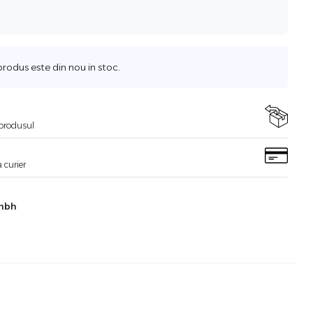
odus este din nou in stoc.
i produsul
 curier
mbh