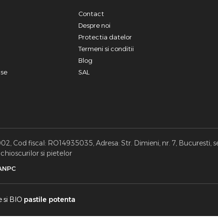
Contact
a
Despre noi
Protectia datelor
Termeni si conditii
Blog
use
SAL
, Cod fiscal: RO14935035, Adresa: Str. Dimieni, nr. 7, Bucuresti, s
hioscurilor si pietelor
ANPC
e si BIO
pastile potenta