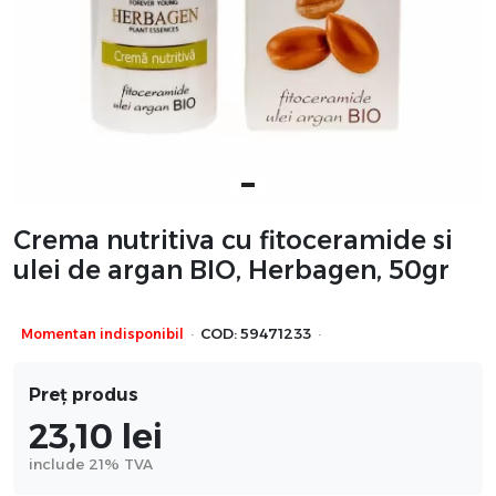
Crema nutritiva cu fitoceramide si
ulei de argan BIO, Herbagen, 50gr
·
·
Momentan indisponibil
COD:
59471233
Preț produs
23,10
lei
include 21% TVA