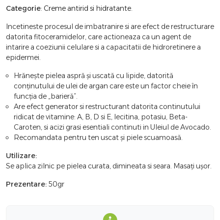
Categorie
:
Creme antirid si hidratante
.
Incetineste procesul de imbatranire si are efect de restructurare
datorita fitoceramidelor, care actioneaza ca un agent de
intarire a coeziunii celulare si a capacitatii de hidroretinere a
epidermei.
Hrănește pielea aspră și uscată cu lipide, datorită
conținutului de ulei de argan care este un factor cheie în
funcția de „barieră”.
Are efect generator si restructurant datorita continutului
ridicat de vitamine: A, B, D si E, lecitina, potasiu, Beta-
Caroten, si acizi grasi esentiali continuti in Uleiul de Avocado.
Recomandata pentru ten uscat și piele scuamoasă.
Utilizare:
Se aplica zilnic pe pielea curata, dimineata si seara. Masați ușor.
Prezentare:
50gr