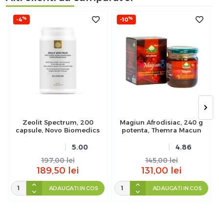
%
%
-4
-10
Zeolit Spectrum, 200
Magiun Afrodisiac, 240 g
capsule, Novo Biomedics
potenta, Themra Macun
5.00
4.86
197,00
lei
145,00
lei
189,50
lei
131,00
lei
ADAUGATI IN COS
ADAUGATI IN COS