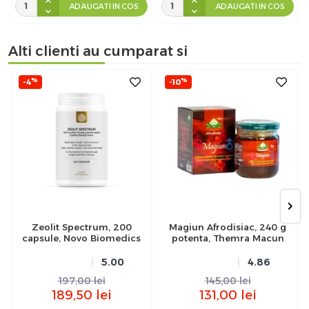
ADAUGATI IN COS
ADAUGATI IN COS
Alti clienti au cumparat si
%
%
-4
-10
Zeolit Spectrum, 200
Magiun Afrodisiac, 240 g
capsule, Novo Biomedics
potenta, Themra Macun
5.00
4.86
197,00
lei
145,00
lei
189,50
lei
131,00
lei