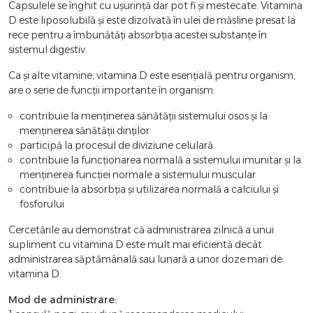
Capsulele se înghit cu uşurinţă dar pot fi şi mestecate. Vitamina
D este liposolubilă şi este dizolvată în ulei de măsline presat la
rece pentru a îmbunătăţi absorbţia acestei substanţe în
sistemul digestiv.
Ca şi alte vitamine, vitamina D este esenţială pentru organism,
are o serie de funcţii importante în organism:
contribuie la menţinerea sănătăţii sistemului osos şi la
menţinerea sănătăţii dinţilor
participă la procesul de diviziune celulară
contribuie la funcţionarea normală a sistemului imunitar şi la
menţinerea funcţiei normale a sistemului muscular
contribuie la absorbţia şi utilizarea normală a calciului şi
fosforului
Cercetările au demonstrat că administrarea zilnică a unui
supliment cu vitamina D este mult mai eficientă decât
administrarea săptămânală sau lunară a unor doze mari de
vitamina D.
Mod de administrare: