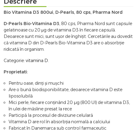
Descriere
Bio Vitamina D3 800ui, D-Pearls, 80 cps, Pharma Nord
D-Pearls Bio-Vitamina D3
, 80 cps, Pharma Nord sunt capsule
gelatinoase cu 20 μg de vitamina D3 în fiecare capsulă.
Deoarece sunt mici, sunt uşor de înghiţit. Cercetările au dovedit
că vitamina D din D-Pearls Bio-Vitamina D3 are o absorbţie
ridicată în organism.
Categorie:
vitamina D
.
Proprietati:
Pentru oase, dinţi şi muşchi
Are o bună biodisponibilitate, deoarece vitamina D este
liposolubilă
Mici perle, fiecare conţinând 20 µg (800 UI) de vitamina D3,
în ulei de măsline presat la rece
Participă la procesul de diviziune celulară
Vitamina D are rol în absorbţia normală a calciului
Fabricat în Danemarca sub control farmaceutic