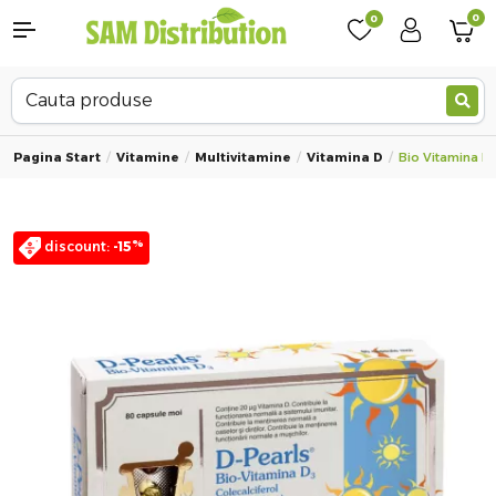
0
0
Pagina Start
Vitamine
Multivitamine
Vitamina D
Bio Vitamina D
%
discount:
-15