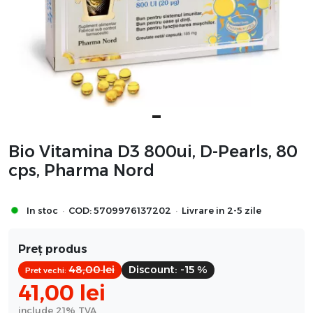
Bio Vitamina D3 800ui, D-Pearls, 80
cps, Pharma Nord
·
·
In stoc
COD:
5709976137202
Livrare in 2-5 zile
Preț produs
48,00
lei
Discount:
-15 %
Pret vechi:
41,00
lei
include 21% TVA