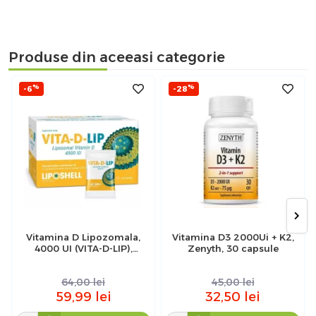
Produse din aceeasi categorie
%
%
-6
-28
Vitamina D Lipozomala,
Vitamina D3 2000Ui + K2,
4000 UI (VITA-D-LIP),
Zenyth, 30 capsule
Liposhell, 30 plicuri
64,00
lei
45,00
lei
59,99
lei
32,50
lei