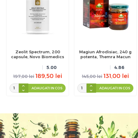
Zeolit Spectrum, 200
Magiun Afrodisiac, 240 g
capsule, Novo Biomedics
potenta, Themra Macun
5.00
4.86
189,50
lei
131,00
lei
197,00
lei
145,00
lei
ADAUGATI IN COS
ADAUGATI IN COS