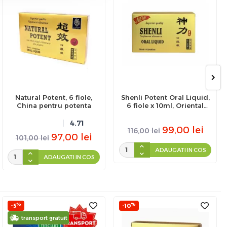
Natural Potent, 6 fiole,
Shenli Potent Oral Liquid,
China pentru potenta
6 fiole x 10ml, Oriental
Herbal
4.71
99,00
lei
116,00
lei
97,00
lei
101,00
lei
ADAUGATI IN COS
ADAUGATI IN COS
%
%
-5
-10
transport gratuit