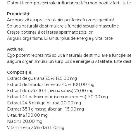
Datorită compoziției sale, influențează în mod pozitiv fertilitate
Proprietăți:
Acționează asupra circulației periferice în zona genitală
Soluția naturală de stimulare a funcției sexuale masculine
Crește potență și calitatea spermatozoizilor
Asigură organismului un surplus de energie și vitalitate
Actiune:
Ego potent reprezintă soluția naturală de stimulare a funcției s
asigura organismului un surplus de energie și vitalitate. Este des
Compoziție:
Extract de guarana 25% 125,00 mg
Extract de tribulus terrestris 40% 100,00 mg
Extract de ovăz 10 :1 (avena sativa) 75,00 mg
Extract 4:1 palmier pitic (serenoa repens) 50,00 mg
Extract 24:6 ginkgo biloba 20,00 mg
Extract 35:1 ginseng siberian. 15,00 mg
L-taurină 100,00 mg
Niacină 20,00 mg
Vitamin e (6,25% dzr) 1,25mg