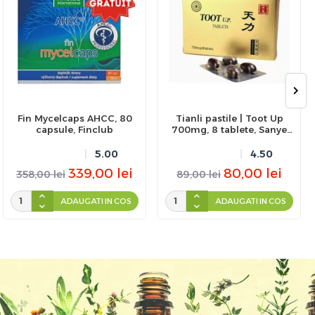
Fin Mycelcaps AHCC, 80
Tianli pastile | Toot Up
capsule, Finclub
700mg, 8 tablete, Sanye
Intercom
5.00
4.50
339,00
lei
80,00
lei
358,00
lei
89,00
lei
ADAUGATI IN COS
ADAUGATI IN COS