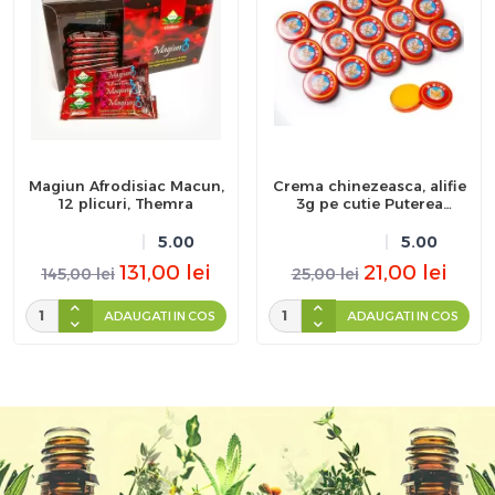
Magiun Afrodisiac Macun,
Crema chinezeasca, alifie
12 plicuri, Themra
3g pe cutie Puterea
Tigrului
5.00
5.00
131,00
lei
21,00
lei
145,00
lei
25,00
lei
ADAUGATI IN COS
ADAUGATI IN COS