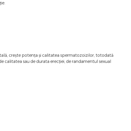
ie.
tală, crește potența și calitatea spermatozoizilor, totodată
s de calitatea sau de durata erecției, de randamentul sexual