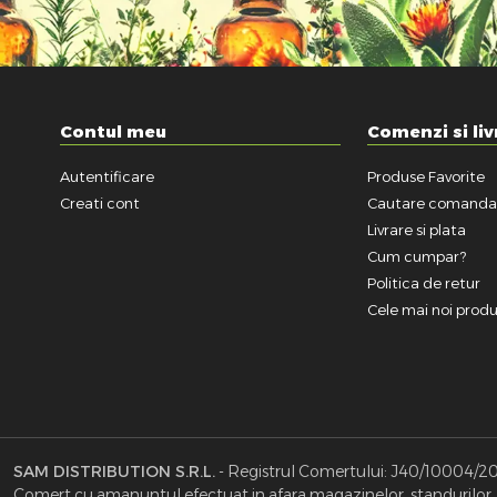
Contul meu
Comenzi si liv
Autentificare
Produse Favorite
Creati cont
Cautare comand
Livrare si plata
Cum cumpar?
Politica de retur
Cele mai noi prod
SAM DISTRIBUTION S.R.L.
- Registrul Comertului: J40/10004/2002
Comert cu amanuntul efectuat in afara magazinelor, standurilor, c