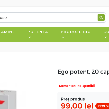
TAMINE
POTENTA
PRODUSE BIO
CO
Ego potent, 20 cap
·
·
Momentan indisponibil
Preț produs
99,00
lei
Pret v