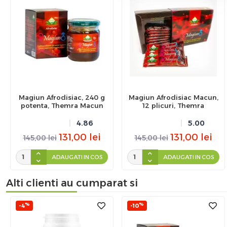
Magiun Afrodisiac, 240 g
Magiun Afrodisiac Macun,
potenta, Themra Macun
12 plicuri, Themra
4.86
5.00
131,00
lei
131,00
lei
145,00
lei
145,00
lei
ADAUGATI IN COS
ADAUGATI IN COS
Alti clienti au cumparat si
%
%
-4
-10