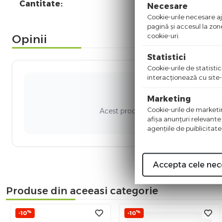
Cantitate:
Necesare
Cookie-urile necesare aju
pagină şi accesul la zon
cookie-uri.
Opinii
Statistici
Cookie-urile de statistic
interacţionează cu site-
Ni
Marketing
Cookie-urile de marketing
Acest produs nu a adunat recenzii. Fi
afişa anunţuri relevante
agenţiile de puiblicitate
Accepta cele nec
Produse din aceeasi categorie
%
%
-10
-10