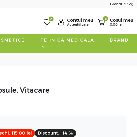
Branduri
Blog
0
0
Contul meu
Cosul meu
Autentificare
0,00
lei
SMETICE
TEHNICA MEDICALA
BRAND
sule, Vitacare
echi:
115,00
lei
Discount:
-14 %