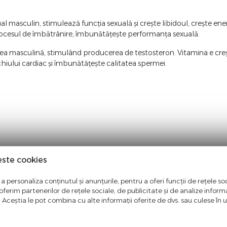
 masculin, stimulează funcția sexuală și crește libidoul, crește energ
e procesul de îmbătrânire, îmbunătățește performanța sexuală.
ea masculină, stimulând producerea de testosteron. Vitamina e creș
iului cardiac și îmbunătățește calitatea spermei.
este cookies
ntate in aceasta pagina. Facem eforturi permanente pentru a pastra i
entate pe site este aceea in care producatorul aduce modificari fara 
a personaliza conținutul și anunțurile, pentru a oferi funcții de rețele soc
ferim partenerilor de rețele sociale, de publicitate și de analize informaț
u. Aceștia le pot combina cu alte informații oferite de dvs. sau culese în urm