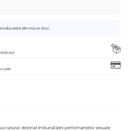
odus este din nou in stoc.
i produsul
 curier
 natural, destinat îmbunătățirii performanțelor sexuale.