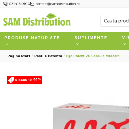
031.418.0100
contact@samdistribution.ro
PRODUSE NATURISTE
SUPLIMENTE
VI
Pagina Start
Pastile Potenta
Ego Potent, 20 Capsule, Vitacare
%
discount:
-14