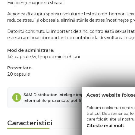
Excipienți :magneziu stearat
Acționează asupra sporirii nivelului de testosteron-hormon sexual
reduce stresul și oboseala, elimină stările de stres, încetineșt
Datorită conținutului important de zinc, controlează sexualitat
este un aminoacid important ce contribuie la dezvoltarea mușch
Mod de administrare:
1x2 capsule /zi, timp de minim 3 luni
Prezentare:
20 capsule
Acest website folos
SAM Distribution intelege importanta informatiilor preze
informatiile prezentate pot fi diferite fata de cele prez
Folosim cookie-uri pentru 
traficul. De asemenea, le o
care folosiți site-ul nostr
Caracteristici
Citeste mai mult