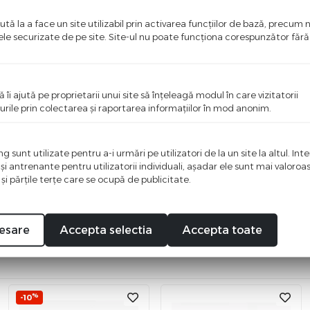
tă la a face un site utilizabil prin activarea funcţiilor de bază, precum 
ele securizate de pe site. Site-ul nu poate funcţiona corespunzător făr
ă îi ajută pe proprietarii unui site să înţeleagă modul în care vizitatorii
urile prin colectarea şi raportarea informaţiilor în mod anonim.
ci o recenzie
 sunt utilizate pentru a-i urmări pe utilizatori de la un site la altul. Int
i primul care scrie ceva bun despre acest produs!
 şi antrenante pentru utilizatorii individuali, aşadar ele sunt mai valoro
 şi părţile terţe care se ocupă de publicitate.
esare
Accepta selectia
Accepta toate
%
-10