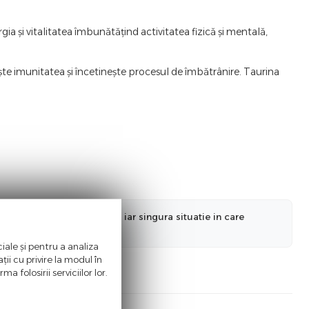
ia și vitalitatea îmbunătățind activitatea fizică și mentală,
te imunitatea și încetinește procesul de îmbătrânire. Taurina
nformatiilor actualizate, iar singura situatie in care
a ne informa in prealabil.
iale și pentru a analiza
ii cu privire la modul în
a folosirii serviciilor lor.