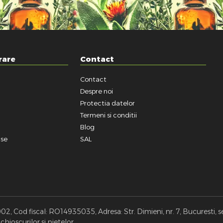
rare
Contact
Contact
a
Despre noi
Protectia datelor
Termeni si conditii
Blog
use
SAL
, Cod fiscal: RO14935035, Adresa: Str. Dimieni, nr. 7, Bucuresti, s
hioscurilor si pietelor