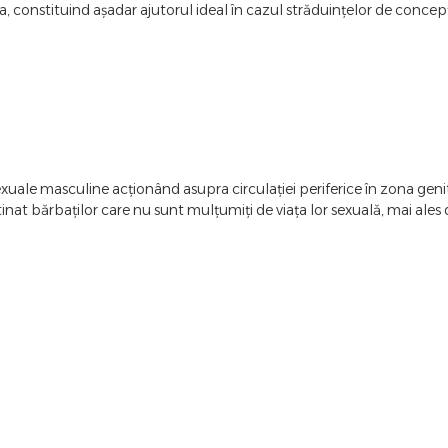
a, constituind așadar ajutorul ideal în cazul străduințelor de concepț
exuale masculine acționând asupra circulației periferice în zona geni
tinat bărbaților care nu sunt mulțumiți de viața lor sexuală, mai ale