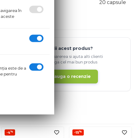
20 capsule
navigarea în
ă aceste
Detii acest produs?
Spune-ti parerea si ajuta alti clienti
sa aleaga cel mai bun produs
enţia este de a
ase pentru
Adauga o recenzie
%
%
-4
-15