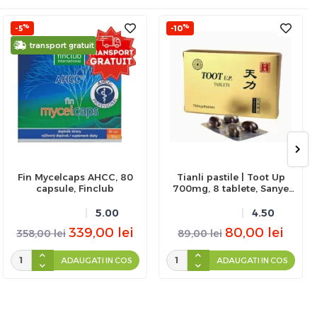
%
%
-5
-10
transport gratuit
Fin Mycelcaps AHCC, 80
Tianli pastile | Toot Up
capsule, Finclub
700mg, 8 tablete, Sanye
Intercom
5.00
4.50
339,00
lei
80,00
lei
358,00
lei
89,00
lei
ADAUGATI IN COS
ADAUGATI IN COS