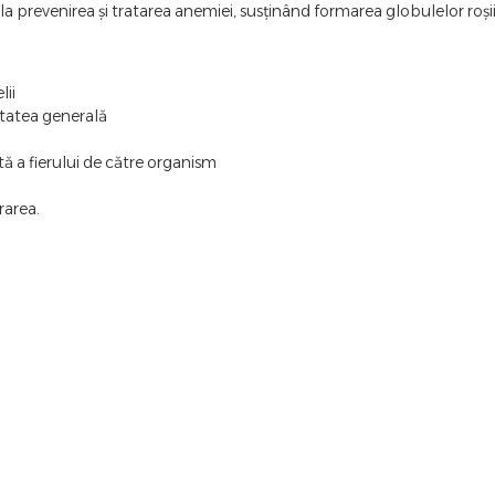
a prevenirea și tratarea anemiei, susținând formarea globulelor roșii
lii
nătatea generală
tă a fierului de către organism
rarea.