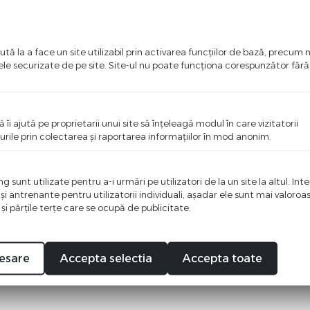
tă la a face un site utilizabil prin activarea funcţiilor de bază, precum 
ele securizate de pe site. Site-ul nu poate funcţiona corespunzător făr
ă îi ajută pe proprietarii unui site să înţeleagă modul în care vizitatorii
urile prin colectarea şi raportarea informaţiilor în mod anonim.
 sunt utilizate pentru a-i urmări pe utilizatori de la un site la altul. Int
 şi antrenante pentru utilizatorii individuali, aşadar ele sunt mai valoro
ci o recenzie
 şi părţile terţe care se ocupă de publicitate.
i primul care scrie ceva bun despre acest produs!
esare
Accepta selectia
Accepta toate