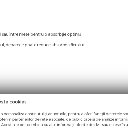
ol sau între mese pentru o absorbție optimă
l, deoarece poate reduce absorbția fierului.
este cookies
a personaliza conținutul și anunțurile, pentru a oferi funcții de rețele soc
ntate in aceasta pagina. Facem eforturi permanente pentru a pastra i
ferim partenerilor de rețele sociale, de publicitate și de analize informaț
entate pe site este aceea in care producatorul aduce modificari fara 
u. Aceștia le pot combina cu alte informații oferite de dvs. sau culese în urm