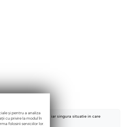
iale și pentru a analiza
nformatiilor actualizate, iar singura situatie in care
ii cu privire la modul în
a ne informa in prealabil.
a folosirii serviciilor lor.