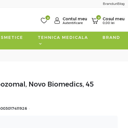
Branduri
Blog
0
0
Contul meu
Cosul meu
Autentificare
0,00
lei
SMETICE
TEHNICA MEDICALA
BRAND
ipozomal, Novo Biomedics, 45
·
4003017411926