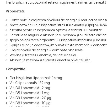
Fier Bisglicinat Lipozomal este un supliment alimentar ce ajută l
Proprietati:
Contribuie la creșterea nivelului de energie și reducerea obose
protejează celulele împotriva stresului oxidativ și sprijină să
esențial pentru funcționarea optimă a sistemului imunitar
Formula sa asigură o absorbție superioară și o utilizare eficien
sprijinina apărarea organismului împotriva infecțiilor și bolilor.
Sprijină funcția cognitivă, îmbunătățește memoria și concent
Crește nivelul de energie și combate oboseala.
Previne și tratează anemia, deficitul de fier.
Absorbție maximă și eficientă direct la nivel celular.
Compozitie:
Fier bisglicinat lipozomal - 14 mg
Vit. C lipozomală - 32 mg
Vit. B6 lipozomală - 2 mg
Vit. B5 lipozomală - 1 mg
Vit. B9 lipozomală - 20 μg
Vit. B8 lipozomală - 10 μg