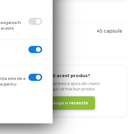
navigarea în
ă aceste
45 capsule
Detii acest produs?
enţia este de a
Spune-ti parerea si ajuta alti clienti
ase pentru
sa aleaga cel mai bun produs
Adauga o recenzie