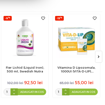
%
%
-9
-15
Fier Lichid (Liquid Iron),
Vitamina D Lipozomala,
500 ml, Swedish Nutra
1000UI (VITA-D-LIP),
Liposhell, 30 plicuri
92,50
lei
55,00
lei
102,00
lei
65,00
lei
ADAUGATI IN COS
ADAUGATI IN COS