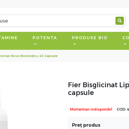
TAMINE
POTENTA
PRODUSE BIO
CO
pozomal, Novo Biomedics, 45 Capsule
Fier Bisglicinat L
capsule
·
Momentan indisponibil
COD:
Preț produs