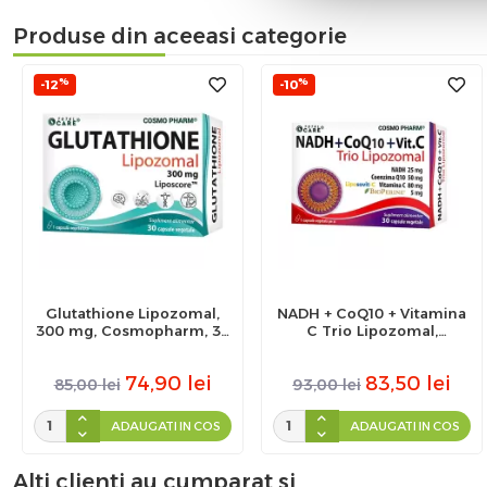
Produse din aceeasi categorie
%
%
-12
-10
Glutathione Lipozomal,
NADH + CoQ10 + Vitamina
300 mg, Cosmopharm, 30
C Trio Lipozomal,
cps
Cosmopharm, 30 capsule
74,90
lei
83,50
lei
85,00
lei
93,00
lei
ADAUGATI IN COS
ADAUGATI IN COS
Alti clienti au cumparat si