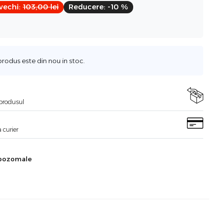
 vechi:
103,00
lei
Reducere:
-10 %
odus este din nou in stoc.
i produsul
 curier
ipozomale