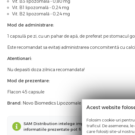
Vit. B3 lipozomală - 0,80 mg
Vit. B1 lipozomală - 0,24 mg
Vit. B2 lipozomală - 0,24 mg
Mod de administrare:
1 capsulă pe zi, cu un pahar de apă, de preferat pe stomacul g
Este recomandat sa evitați administrarea concomitentă cu calciu
Atentionari:
Nu depasiti doza zilnica recomandata!
Mod de prezentare:
Flacon 45 capsule
Brand:
Novo Biomedics Lipozomale
Acest website folos
Folosim cookie-uri pentru 
SAM Distribution intelege importanta informatiilor preze
traficul. De asemenea, le o
informatiile prezentate pot fi diferite fata de cele prez
care folosiți site-ul nostr