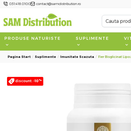
031.418.0100
contact@samdistribution.ro
PRODUSE NATURISTE
SUPLIMENTE
VI
Pagina Start
Suplimente
Imunitate Scazuta
Fier Bisglicinat Li
%
discount:
-10