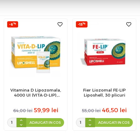
%
%
-6
-15
Vitamina D Lipozomala,
Fier Liozomal FE-LIP
4000 UI (VITA-D-LIP),
Liposhell, 30 plicuri
Liposhell, 30 plicuri
59,99
lei
46,50
lei
64,00
lei
55,00
lei
ADAUGATI IN COS
ADAUGATI IN COS