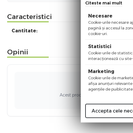
Citeste mai mult
Caracteristici
Necesare
Cookie-urile necesare aju
pagină şi accesul la zon
Cantitate:
cookie-uri.
Statistici
Opinii
Cookie-urile de statistic
interacţionează cu site-
Marketing
Cookie-urile de marketing
afişa anunţuri relevante
Ni
agenţiile de puiblicitate
Acest produs nu a adunat recenzii. Fi
Accepta cele nec