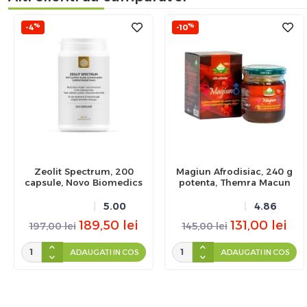
%
%
-4
-10
Zeolit Spectrum, 200
Magiun Afrodisiac, 240 g
capsule, Novo Biomedics
potenta, Themra Macun
5.00
4.86
189,50
lei
131,00
lei
197,00
lei
145,00
lei
ADAUGATI IN COS
ADAUGATI IN COS