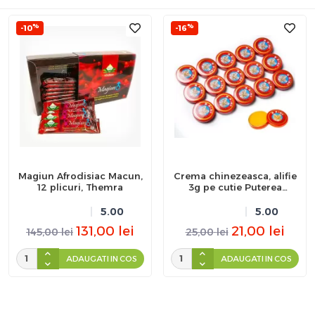
%
%
-10
-16
Magiun Afrodisiac Macun,
Crema chinezeasca, alifie
12 plicuri, Themra
3g pe cutie Puterea
Tigrului
5.00
5.00
131,00
lei
21,00
lei
145,00
lei
25,00
lei
ADAUGATI IN COS
ADAUGATI IN COS