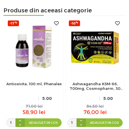
Produse din aceeasi categorie
%
%
-17
-10
Antioxivita, 100 ml, Phenalex
Ashwagandha KSM-66,
700mg, Cosmopharm, 30
capsule
5.00
5.00
71,00
lei
84,50
lei
58,90
lei
76,00
lei
ADAUGATI IN COS
ADAUGATI IN COS