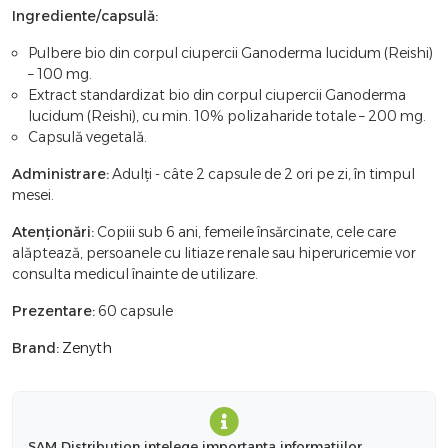
Ingrediente/capsulă:
Pulbere bio din corpul ciupercii Ganoderma lucidum (Reishi)
– 100 mg.
Extract standardizat bio din corpul ciupercii Ganoderma
lucidum (Reishi), cu min. 10% polizaharide totale – 200 mg.
Capsulă vegetală.
Administrare:
Adulți - câte 2 capsule de 2 ori pe zi, în timpul
mesei.
Atenționări:
Copiii sub 6 ani, femeile însărcinate, cele care
alăptează, persoanele cu litiaze renale sau hiperuricemie vor
consulta medicul înainte de utilizare.
Prezentare:
60 capsule
Brand:
Zenyth
SAM Distribution intelege importanta informatiilor