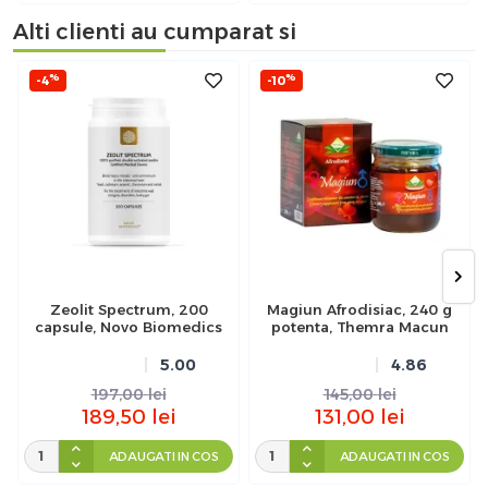
Alti clienti au cumparat si
%
%
-4
-10
Zeolit Spectrum, 200
Magiun Afrodisiac, 240 g
capsule, Novo Biomedics
potenta, Themra Macun
5.00
4.86
197,00
lei
145,00
lei
189,50
lei
131,00
lei
ADAUGATI IN COS
ADAUGATI IN COS