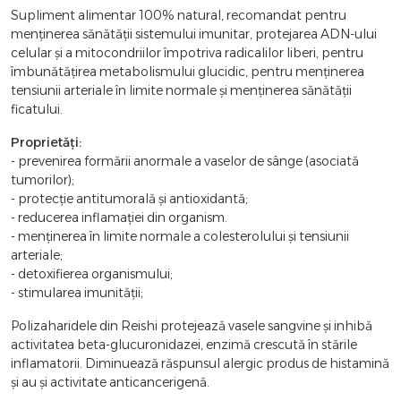
Supliment alimentar 100% natural, recomandat pentru
menținerea sănătății sistemului imunitar, protejarea ADN-ului
celular și a mitocondriilor împotriva radicalilor liberi, pentru
îmbunătățirea metabolismului glucidic, pentru menținerea
tensiunii arteriale în limite normale și menținerea sănătății
ficatului.
Proprietăți:
- prevenirea formării anormale a vaselor de sânge (asociată
tumorilor);
- protecție antitumorală și antioxidantă;
- reducerea inflamației din organism.
- menținerea în limite normale a colesterolului și tensiunii
arteriale;
- detoxifierea organismului;
- stimularea imunității;
Polizaharidele din Reishi protejează vasele sangvine și inhibă
activitatea beta-glucuronidazei, enzimă crescută în stările
inflamatorii. Diminuează răspunsul alergic produs de histamină
și au și activitate anticancerigenă.