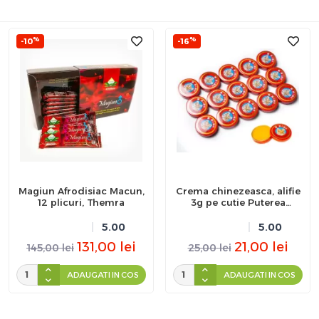
%
%
-10
-16
Magiun Afrodisiac Macun,
Crema chinezeasca, alifie
12 plicuri, Themra
3g pe cutie Puterea
Tigrului
5.00
5.00
131,00
lei
21,00
lei
145,00
lei
25,00
lei
ADAUGATI IN COS
ADAUGATI IN COS