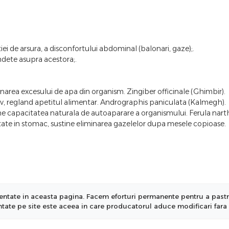
ei de arsura, a disconfortului abdominal (balonari, gaze);.
ndete asupra acestora;.
minarea excesului de apa din organism. Zingiber officinale (Ghimbir).
tiv, regland apetitul alimentar. Andrographis paniculata (Kalmegh).
ustine capacitatea naturala de autoaparare a organismului. Ferula nart
tate in stomac, sustine eliminarea gazelelor dupa mesele copioase.
ntate in aceasta pagina. Facem eforturi permanente pentru a pastra i
entate pe site este aceea in care producatorul aduce modificari fara 