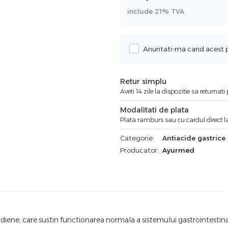
include 21% TVA
Anuntati-ma cand acest pr
Retur simplu
Aveti 14 zile la dispozitie sa returnat
Modalitati de plata
Plata ramburs sau cu cardul direct la
Categorie:
Antiacide gastrice
Producator:
Ayurmed
ene, care sustin functionarea normala a sistemului gastrointestinal