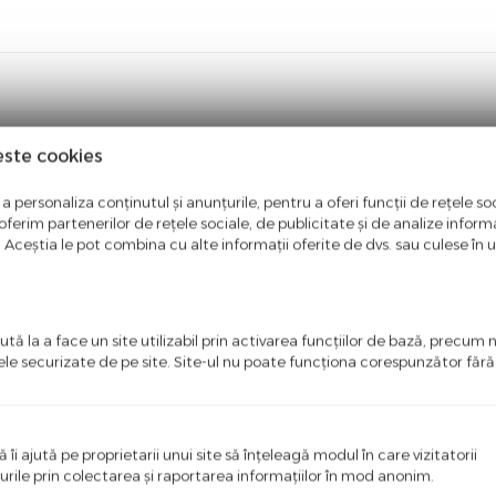
este cookies
a personaliza conținutul și anunțurile, pentru a oferi funcții de rețele soc
ferim partenerilor de rețele sociale, de publicitate și de analize informaț
u. Aceștia le pot combina cu alte informații oferite de dvs. sau culese în urm
ci o recenzie
tă la a face un site utilizabil prin activarea funcţiilor de bază, precum 
ele securizate de pe site. Site-ul nu poate funcţiona corespunzător făr
i primul care scrie ceva bun despre acest produs!
ă îi ajută pe proprietarii unui site să înţeleagă modul în care vizitatorii
urile prin colectarea şi raportarea informaţiilor în mod anonim.