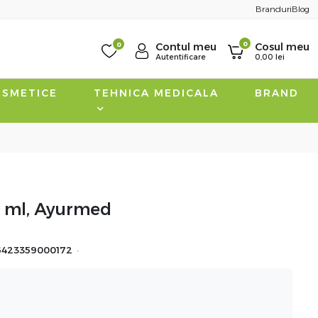
Branduri
Blog
0
0
Contul meu
Cosul meu
Autentificare
0,00
lei
SMETICE
TEHNICA MEDICALA
BRAND
0 ml, Ayurmed
·
6423359000172