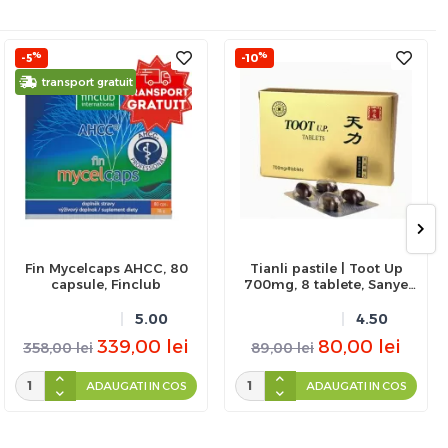
%
%
-5
-10
transport gratuit
Fin Mycelcaps AHCC, 80
Tianli pastile | Toot Up
capsule, Finclub
700mg, 8 tablete, Sanye
Intercom
5.00
4.50
339,00
lei
80,00
lei
358,00
lei
89,00
lei
ADAUGATI IN COS
ADAUGATI IN COS