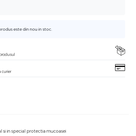
odus este din nou in stoc.
i produsul
 curier
 si in special protectia mucoasei