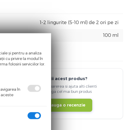
1-2 lingurite (5-10 ml) de 2 ori pe zi
100 ml
iale și pentru a analiza
ii cu privire la modul în
a folosirii serviciilor lor.
Detii acest produs?
Spune-ti parerea si ajuta alti clienti
navigarea în
sa aleaga cel mai bun produs
ă aceste
Adauga o recenzie