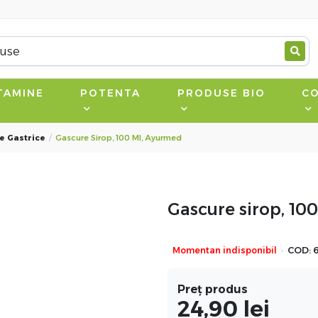
TAMINE
POTENTA
PRODUSE BIO
CO
e Gastrice
Gascure Sirop, 100 Ml, Ayurmed
Gascure sirop, 10
·
Momentan indisponibil
COD:
Preț produs
24,90
lei