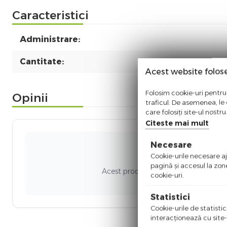
Caracteristici
Administrare:
Cantitate:
Acest website folos
Folosim cookie-uri pentru 
Opinii
traficul. De asemenea, le o
care folosiți site-ul nostr
Citeste mai mult
Necesare
Ni
Cookie-urile necesare aju
pagină şi accesul la zon
Acest produs nu a adunat recenzii. Fi
cookie-uri.
Statistici
Cookie-urile de statistic
interacţionează cu site-