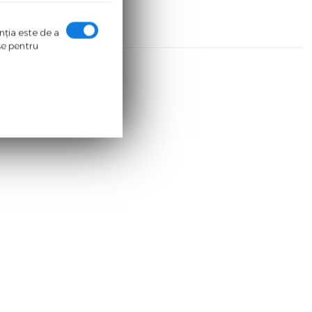
enţia este de a
ase pentru