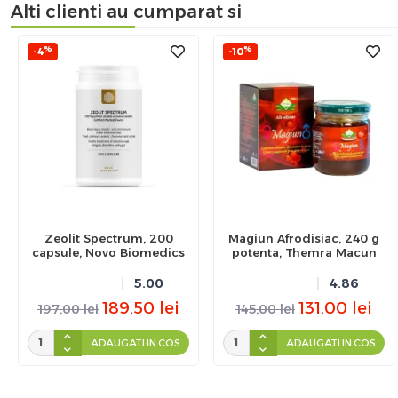
Alti clienti au cumparat si
%
%
-4
-10
Zeolit Spectrum, 200
Magiun Afrodisiac, 240 g
capsule, Novo Biomedics
potenta, Themra Macun
5.00
4.86
189,50
lei
131,00
lei
197,00
lei
145,00
lei
ADAUGATI IN COS
ADAUGATI IN COS