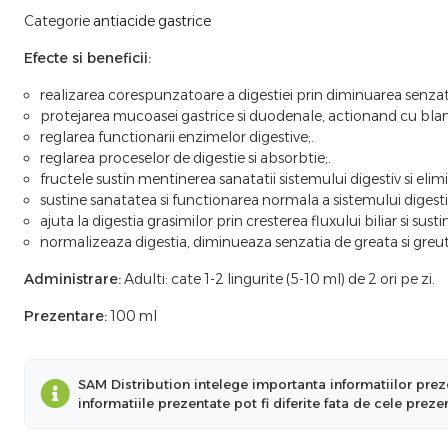
Categorie
antiacide gastrice
Efecte si beneficii:
realizarea corespunzatoare a digestiei prin diminuarea senzati
protejarea mucoasei gastrice si duodenale, actionand cu bla
reglarea functionarii enzimelor digestive;.
reglarea proceselor de digestie si absorbtie;.
fructele sustin mentinerea sanatatii sistemului digestiv si eli
sustine sanatatea si functionarea normala a sistemului diges
ajuta la digestia grasimilor prin cresterea fluxului biliar si s
normalizeaza digestia, diminueaza senzatia de greata si greu
Administrare:
Adulti: cate 1-2 lingurite (5-10 ml) de 2 ori pe zi.
Prezentare:
100 ml
SAM Distribution intelege importanta informatiilor preze
informatiile prezentate pot fi diferite fata de cele prez