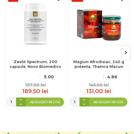
Zeolit Spectrum, 200
Magiun Afrodisiac, 240 g
capsule, Novo Biomedics
potenta, Themra Macun
5.00
4.86
197,00
lei
145,00
lei
189,50
lei
131,00
lei
ADAUGATI IN COS
ADAUGATI IN COS