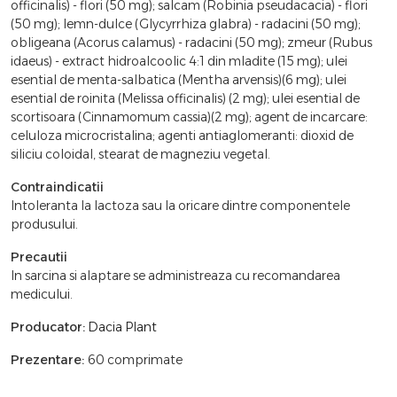
officinalis) - flori (50 mg); salcam (Robinia pseudacacia) - flori
(50 mg); lemn-dulce (Glycyrrhiza glabra) - radacini (50 mg);
obligeana (Acorus calamus) - radacini (50 mg); zmeur (Rubus
idaeus) - extract hidroalcoolic 4:1 din mladite (15 mg); ulei
esential de menta-salbatica (Mentha arvensis)(6 mg); ulei
esential de roinita (Melissa officinalis) (2 mg); ulei esential de
scortisoara (Cinnamomum cassia)(2 mg); agent de incarcare:
celuloza microcristalina; agenti antiaglomeranti: dioxid de
siliciu coloidal, stearat de magneziu vegetal.
Contraindicatii
Intoleranta la lactoza sau la oricare dintre componentele
produsului.
Precautii
In sarcina si alaptare se administreaza cu recomandarea
medicului.
Producator:
Dacia Plant
Prezentare:
60 comprimate