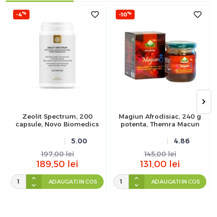
%
%
-4
-10
Zeolit Spectrum, 200
Magiun Afrodisiac, 240 g
capsule, Novo Biomedics
potenta, Themra Macun
5.00
4.86
197,00
lei
145,00
lei
189,50
lei
131,00
lei
ADAUGATI IN COS
ADAUGATI IN COS