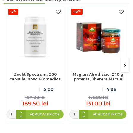
%
%
-4
-10
Zeolit Spectrum, 200
Magiun Afrodisiac, 240 g
capsule, Novo Biomedics
potenta, Themra Macun
5.00
4.86
197,00
lei
145,00
lei
189,50
lei
131,00
lei
ADAUGATI IN COS
ADAUGATI IN COS