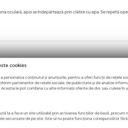
a oculară, apoi se îndepărtează prin clătire cu apa. Se repetă ope
este cookies
ntate in aceasta pagina. Facem eforturi permanente pentru a pastra i
entate pe site este aceea in care producatorul aduce modificari fara 
a personaliza conținutul și anunțurile, pentru a oferi funcții de rețele soc
ferim partenerilor de rețele sociale, de publicitate și de analize informaț
u. Aceștia le pot combina cu alte informații oferite de dvs. sau culese în urm
tă la a face un site utilizabil prin activarea funcţiilor de bază, precum 
ele securizate de pe site. Site-ul nu poate funcţiona corespunzător făr
ci o recenzie