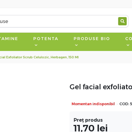
TAMINE
POTENTA
PRODUSE BIO
CO
cial Exfoliator Scrub Celulozic, Herbagen, 150 Ml
Gel facial exfolia
·
Momentan indisponibil
COD:
Preț produs
11,70
lei