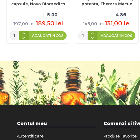
capsule, Novo Biomedics
potenta, Themra Macun
5.00
4.86
189,50
lei
131,00
lei
197,00
lei
145,00
lei
ADAUGATI IN COS
ADAUGATI IN COS
Contul meu
Comenzi si liv
Autentificare
Produse Favorite