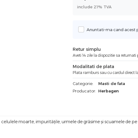
include 21% TVA
Anuntati-ma cand acest pr
Retur simplu
Aveti 14 zile la dispozitie sa returnat
Modalitati de plata
Plata ramburs sau cu cardul direct la
Categorie:
Masti de fata
Producator:
Herbagen
celulele moarte, impuritățile, urmele de grăsime și scuamele de pe p