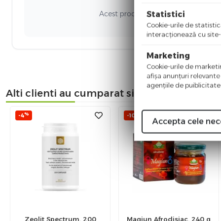
Acest produs nu a adunat recenzii. Fi
Statistici
Cookie-urile de statistic
interacţionează cu site-
Marketing
Cookie-urile de marketing
afişa anunţuri relevante
agenţiile de puiblicitate
Alti clienti au cumparat si
%
%
-4
-10
Accepta cele nec
Zeolit Spectrum, 200
Magiun Afrodisiac, 240 g