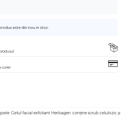
odus este din nou in stoc.
i produsul
 curier
iele. Gelul facial exfoliant Herbagen: conține scrub celulozic și