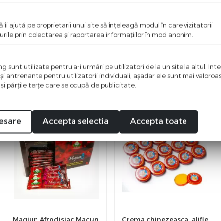
i primul care scrie ceva bun despre acest produs!
ă îi ajută pe proprietarii unui site să înţeleagă modul în care vizitatorii
urile prin colectarea şi raportarea informaţiilor în mod anonim.
 sunt utilizate pentru a-i urmări pe utilizatori de la un site la altul. Int
 şi antrenante pentru utilizatorii individuali, aşadar ele sunt mai valoro
 şi părţile terţe care se ocupă de publicitate.
%
%
-10
-16
esare
Accepta selectia
Accepta toate
Magiun Afrodisiac Macun,
Crema chinezeasca, alifie