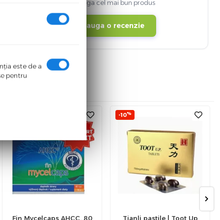
sa aleaga cel mai bun produs
Adauga o recenzie
enţia este de a
ase pentru
%
%
-5
-10
transport gratuit
Fin Mycelcaps AHCC, 80
Tianli pastile | Toot Up