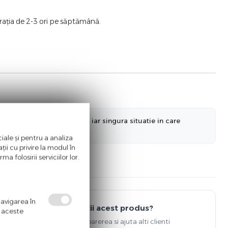
rația de 2-3 ori pe săptămână.
nformatiilor actualizate, iar singura situatie in care
a ne informa in prealabil.
iale și pentru a analiza
ii cu privire la modul în
a folosirii serviciilor lor.
navigarea în
Detii acest produs?
ă aceste
Spune-ti parerea si ajuta alti clienti