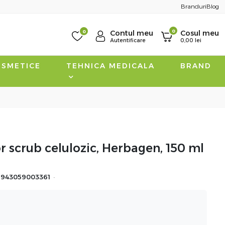
Branduri
Blog
0
0
Contul meu
Cosul meu
Autentificare
0,00
lei
SMETICE
TEHNICA MEDICALA
BRAND
tor scrub celulozic, Herbagen, 150 ml
·
5943059003361