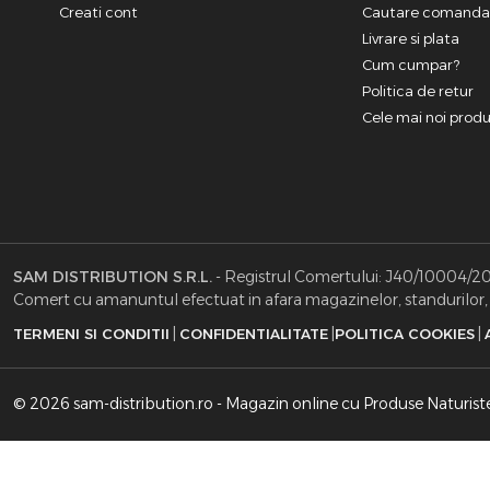
Creati cont
Cautare comand
Livrare si plata
Cum cumpar?
Politica de retur
Cele mai noi prod
SAM DISTRIBUTION S.R.L.
- Registrul Comertului: J40/10004/2002
Comert cu amanuntul efectuat in afara magazinelor, standurilor, c
|
|
|
TERMENI SI CONDITII
CONFIDENTIALITATE
POLITICA COOKIES
© 2026 sam-distribution.ro - Magazin online cu Produse Naturist