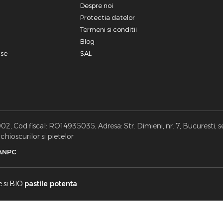
a
Despre noi
Protectia datelor
Termeni si conditii
Blog
use
SAL
, Cod fiscal: RO14935035, Adresa: Str. Dimieni, nr. 7, Bucuresti, s
hioscurilor si pietelor
ANPC
e si BIO
pastile potenta