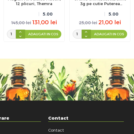
12 plicuri, Themra
3g pe cutie Puterea
Tigrului
5.00
5.00
131,00
lei
21,00
lei
145,00
lei
25,00
lei
ADAUGATI IN COS
ADAUGATI IN COS
rare
Contact
Contact