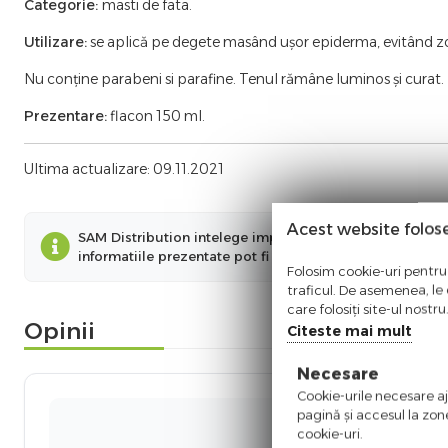
Categorie:
masti de fata.
Utilizare:
se aplică pe degete masând ușor epiderma, evitând zon
Nu conține parabeni si parafine. Tenul rămâne luminos și curat.
Prezentare:
flacon 150 ml.
Ultima actualizare: 09.11.2021
Acest website folos
SAM Distribution intelege importanta informatiilor preze
informatiile prezentate pot fi diferite fata de cele prez
Folosim cookie-uri pentru 
traficul. De asemenea, le o
care folosiți site-ul nostr
Opinii
Citeste mai mult
Necesare
Cookie-urile necesare aju
pagină şi accesul la zon
cookie-uri.
Ni