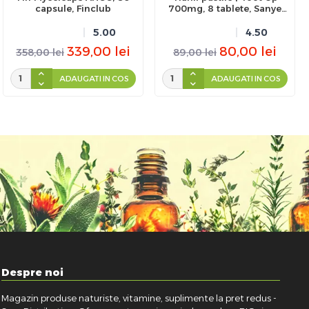
capsule, Finclub
700mg, 8 tablete, Sanye
Intercom
5.00
4.50
339,00
lei
80,00
lei
358,00
lei
89,00
lei
ADAUGATI IN COS
ADAUGATI IN COS
Despre noi
Magazin produse naturiste, vitamine, suplimente la pret redus -