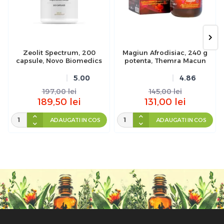
Zeolit Spectrum, 200
Magiun Afrodisiac, 240 g
capsule, Novo Biomedics
potenta, Themra Macun
5.00
4.86
197,00
lei
145,00
lei
189,50
lei
131,00
lei
ADAUGATI IN COS
ADAUGATI IN COS