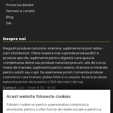
Protectia datelor
Termeni si conditii
Blog
SAL
Despre noi
Magazin produse naturiste, vitamine, suplimente la pret redus -
Sam Distribution. Ofera noastra mai cuprinde produse BIO si
produse apicole, suplimente pentru digestie care ajuta la
completarea dietei sau produse naturiste precum: ulei de cocos,
miere de manuka, suplimente pentru vedere, vitamine si minerale
pentru adulti sau copii. De asemenea puteti comanda produse
cosmetice care hranesc pielea fetei si a corpului. Aceste produse
naturiste provin de la peste 2.500 de marci de top.
Contact:
Luni - Vineri 8:30 - 18:00
031.418.0100
|
0721.281.755
|
0764.300.469
Acest website foloseste cookies
Folosim cookie-uri pentru a personaliza conținutul și
anunțurile, pentru a oferi funcții de rețele sociale și pentru a
SAM DISTRIBUTION S.R.L.
- Registrul Comertului: