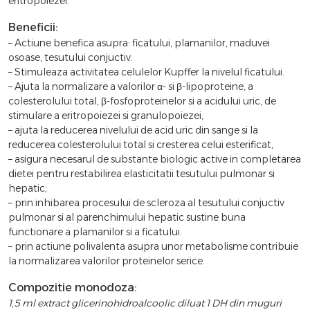
eritropoiezei.
Beneficii:
– Actiune benefica asupra: ficatului, plamanilor, maduvei
osoase, tesutului conjuctiv.
– Stimuleaza activitatea celulelor Kupffer la nivelul ficatului.
– Ajuta la normalizare a valorilor α- si β-lipoproteine, a
colesterolului total, β-fosfoproteinelor si a acidului uric, de
stimulare a eritropoiezei si granulopoiezei,
– ajuta la reducerea nivelului de acid uric din sange si la
reducerea colesterolului total si cresterea celui esterificat,
– asigura necesarul de substante biologic active in completarea
dietei pentru restabilirea elasticitatii tesutului pulmonar si
hepatic;
– prin inhibarea procesului de scleroza al tesutului conjuctiv
pulmonar si al parenchimului hepatic sustine buna
functionare a plamanilor si a ficatului.
– prin actiune polivalenta asupra unor metabolisme contribuie
la normalizarea valorilor proteinelor serice.
Compozitie monodoza:
1,5 ml extract glicerinohidroalcoolic diluat 1 DH din muguri