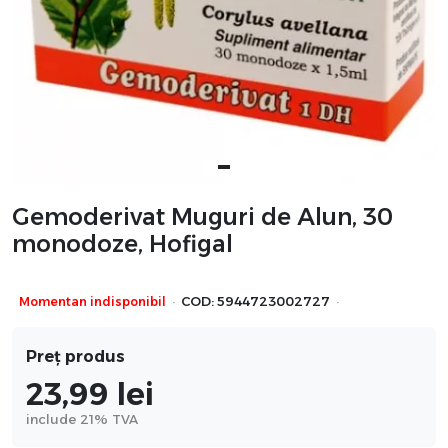
Gemoderivat Muguri de Alun, 30
monodoze, Hofigal
·
·
Momentan indisponibil
COD:
5944723002727
Preț produs
23,99
lei
include 21% TVA