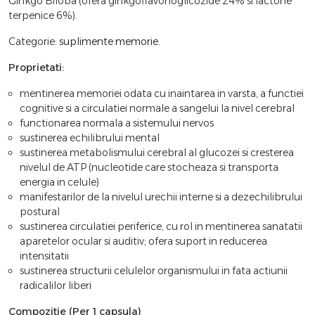
Ginkgo Biloba (ofera ginkgoflavonoglicozide 24% si lactone
terpenice 6%).
Categorie:
suplimente memorie
.
Proprietati:
mentinerea memoriei odata cu inaintarea in varsta, a functiei
cognitive si a circulatiei normale a sangelui la nivel cerebral
functionarea normala a sistemului nervos
sustinerea echilibrului mental
sustinerea metabolismului cerebral al glucozei si cresterea
nivelul de ATP (nucleotide care stocheaza si transporta
energia in celule)
manifestarilor de la nivelul urechii interne si a dezechilibrului
postural
sustinerea circulatiei periferice, cu rol in mentinerea sanatatii
aparetelor ocular si auditiv; ofera suport in reducerea
intensitatii
sustinerea structurii celulelor organismului in fata actiunii
radicalilor liberi
Compozitie (Per 1 capsula)