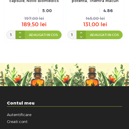
capsule, Novo Biomedics
potenta, Themra Macun
5.00
4.86
197,00
lei
145,00
lei
189,50
lei
131,00
lei
ADAUGATI IN COS
ADAUGATI IN COS
Contul meu
Autentificare
Creati cont