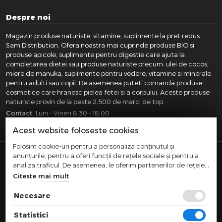
Despre noi
Magazin produse naturiste, vitamine, suplimente la pret redus -
Sam Distribution. Ofera noastra mai cuprinde produse BIO si
produse apicole, suplimente pentru digestie care ajuta la
completarea dietei sau produse naturiste precum: ulei de cocos,
miere de manuka, suplimente pentru vedere, vitamine si minerale
pentru adulti sau copii. De asemenea puteti comanda produse
cosmetice care hranesc pielea fetei si a corpului. Aceste produse
naturiste provin de la peste 2.500 de marci de top.
Contact:
Luni - Vineri 8:30 - 18:00
031.418.0100
|
0721.281.755
|
0764.300.469
Acest website foloseste cookies
Folosim cookie-uri pentru a personaliza conținutul și
anunțurile, pentru a oferi funcții de rețele sociale și pentru a
SAM DISTRIBUTION S.R.L.
- Registrul Comertului:
analiza traficul. De asemenea, le oferim partenerilor de rețele
J40/10004/2002, Cod fiscal: RO14935035, Adresa: Str.
sociale, de publicitate și de analize informații cu privire la
Citeste mai mult
Dimieni, nr. 7, Bucuresti, sector 5.
modul în care folosiți site-ul nostru. Aceștia le pot combina cu
Comert cu amanuntul efectuat in afara magazinelor,
alte informații oferite de dvs. sau culese în urma folosirii
Necesare
standurilor, chioscurilor si pietelor
serviciilor lor.
|
|
TERMENI SI CONDITII
CONFIDENTIALITATE
POLITICA COOKIES
Statistici