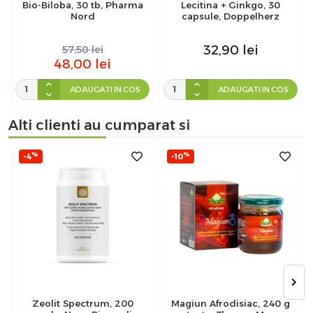
Bio-Biloba, 30 tb, Pharma
Lecitina + Ginkgo, 30
Nord
capsule, Doppelherz
32,90
lei
57,50
lei
48,00
lei
ADAUGATI IN COS
ADAUGATI IN COS
Alti clienti au cumparat si
%
%
-4
-10
Zeolit Spectrum, 200
Magiun Afrodisiac, 240 g