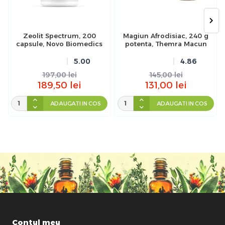
Zeolit Spectrum, 200
Magiun Afrodisiac, 240 g
capsule, Novo Biomedics
potenta, Themra Macun
5.00
4.86
197,00
lei
145,00
lei
189,50
lei
131,00
lei
ADAUGATI IN COS
ADAUGATI IN COS
Contul meu