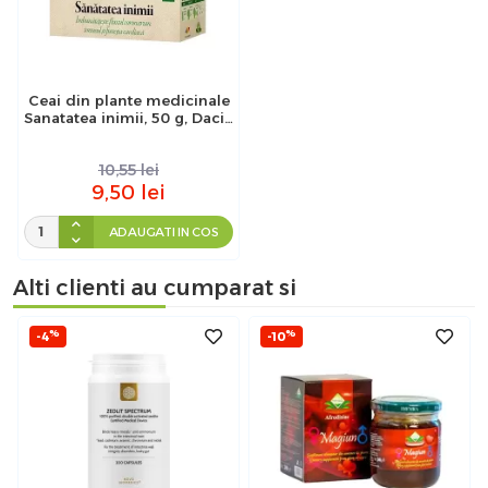
Ceai din plante medicinale
Sanatatea inimii, 50 g, Dacia
Plant
10,55
lei
9,50
lei
ADAUGATI IN COS
Alti clienti au cumparat si
%
%
-4
-10