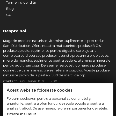
Termeni si conditii
Blog
SAL
Despre noi
Magazin produse naturiste, vitamine, suplimente la pret redus -
Sam Distribution. Ofera noastra mai cuprinde produse BIO si
produse apicole, suplimente pentru digestie care ajuta la
completarea dietei sau produse naturiste precum: ulei de cocos,
miere de manuka, suplimente pentru vedere, vitamine si minerale
pentru adulti sau copii. De asemenea puteti comanda produse
cosmetice care hranesc pielea fetei si a corpului. Aceste produse
naturiste provin de la peste 2.500 de marci de top.
Contact:
Luni - Vineri 8:30 - 18:00
031.418.0100
|
0721.281.755
|
0764.300.469
Acest website foloseste cookies
Folosim cookie-uri pentru a personaliza conținutul și
anunțurile, pentru a oferi funcții de rețele sociale și pentru a
SAM DISTRIBUTION S.R.L.
- Registrul Comertului:
analiza traficul. De asemenea, le oferim partenerilor de rețele
J40/10004/2002, Cod fiscal: RO14935035, Adresa: Str.
sociale, de publicitate și de analize informații cu privire la
Citeste mai mult
Dimieni, nr. 7, Bucuresti, sector 5.