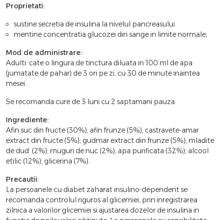
Proprietati:
sustine secretia de insulina la nivelul pancreasului.
mentine concentratia glucozei din sange in limite normale;
Mod de administrare:
Adulti: cate o lingura de tinctura diluata in 100 ml de apa
(jumatate de pahar) de 3 ori pe zi, cu 30 de minute inaintea
mesei.
Se recomanda cure de 3 luni cu 2 saptamani pauza.
Ingrediente:
Afin suc din fructe (30%); afin frunze (5%); castravete-amar
extract din fructe (5%); gudmar extract din frunze (5%); mladite
de dud (2%); muguri de nuc (2%); apa purificata (32%); alcool
etilic (12%); glicerina (7%).
Precautii:
La persoanele cu diabet zaharat insulino-dependent se
recomanda controlul riguros al glicemiei, prin inregistrarea
zilnica a valorilor glicemiei si ajustarea dozelor de insulina in