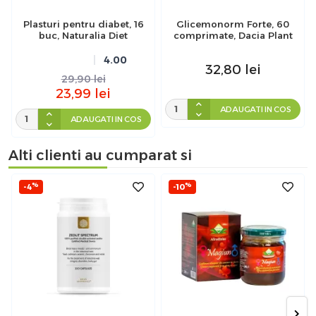
Plasturi pentru diabet, 16
Glicemonorm Forte, 60
buc, Naturalia Diet
comprimate, Dacia Plant
4.00
32,80
lei
29,90
lei
23,99
lei
ADAUGATI IN COS
ADAUGATI IN COS
Alti clienti au cumparat si
%
%
-4
-10