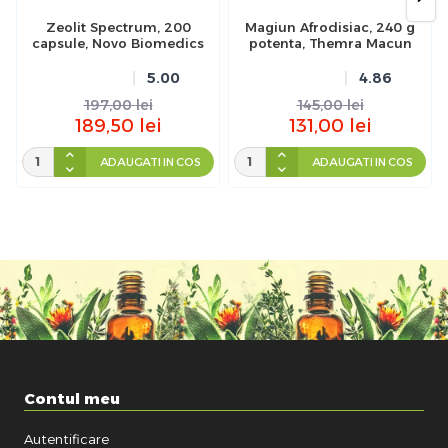
Zeolit Spectrum, 200
Magiun Afrodisiac, 240 g
capsule, Novo Biomedics
potenta, Themra Macun
5.00
4.86
197,00
lei
145,00
lei
189,50
lei
131,00
lei
ADAUGATI IN COS
ADAUGATI IN COS
Contul meu
Autentificare