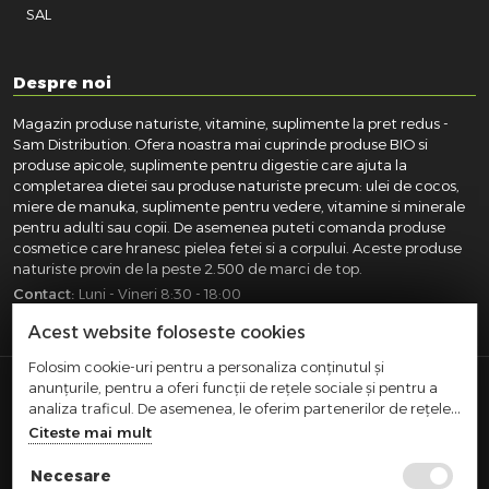
SAL
Despre noi
Magazin produse naturiste, vitamine, suplimente la pret redus -
Sam Distribution. Ofera noastra mai cuprinde produse BIO si
produse apicole, suplimente pentru digestie care ajuta la
completarea dietei sau produse naturiste precum: ulei de cocos,
miere de manuka, suplimente pentru vedere, vitamine si minerale
pentru adulti sau copii. De asemenea puteti comanda produse
cosmetice care hranesc pielea fetei si a corpului. Aceste produse
naturiste provin de la peste 2.500 de marci de top.
Contact:
Luni - Vineri 8:30 - 18:00
031.418.0100
|
0721.281.755
|
0764.300.469
Acest website foloseste cookies
Folosim cookie-uri pentru a personaliza conținutul și
anunțurile, pentru a oferi funcții de rețele sociale și pentru a
SAM DISTRIBUTION S.R.L.
- Registrul Comertului:
analiza traficul. De asemenea, le oferim partenerilor de rețele
J40/10004/2002, Cod fiscal: RO14935035, Adresa: Str.
sociale, de publicitate și de analize informații cu privire la
Citeste mai mult
Dimieni, nr. 7, Bucuresti, sector 5.
modul în care folosiți site-ul nostru. Aceștia le pot combina cu
Comert cu amanuntul efectuat in afara magazinelor,
alte informații oferite de dvs. sau culese în urma folosirii
Necesare
standurilor, chioscurilor si pietelor