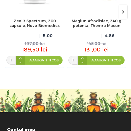
Zeolit Spectrum, 200
Magiun Afrodisiac, 240 g
capsule, Novo Biomedics
potenta, Themra Macun
5.00
4.86
197,00
lei
145,00
lei
189,50
lei
131,00
lei
ADAUGATI IN COS
ADAUGATI IN COS
Contul meu