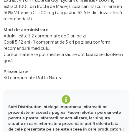
Extract 4:1 din fructe de Goji (Lycium chinense) - 200 mg,
extract 100:1 din fructe de Maceș (Rosa canină) cu minimum
50% Vitamina C - 100 mg ( asigurând 62.5% din doza zilnică
recomandată).
Mod de administrare:
Adulți - câte 1-2 comprimate de 3 ori pe zi.
Copii 5-12 ani - 1 comprimat de 3 ori pe zi sau conform
recomandării medicului.
Comprimatele se pot mesteca sau se pot lăsa să se dizolve în
gură.
Prezentare:
30 comprimate
Rotta Natura
SAM Distribution intelege importanta informatiilor
prezentate in aceasta pagina. Facem eforturi permanente
pentru a pastra informatiilor actualizate, iar singura
situatie in care informatiile prezentate pot fi diferite fata
de cele prezentate pe site este aceea in care producatorul