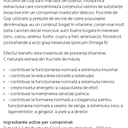
fructelor de Goji sunt mai ușor de obținut, mulțumită
extractului care concentrează conținutul valoros de substanțe
bioactive într-un comprimat masticabil delicios. Fructele de
Goji, utilizate și prețuite de secole de către populațiile
dinHimalaya, au un conținut bogat în vitamine, conțin mai mult
beta-caroten decât morcovii, sunt foarte bogate în minerale
(zinc, calciu, seleniu, fosfor, cupru și fier), aminoacizi, fitosteroli,
polizaharide și acizi grași nesaturați (precum Omega 6).
Efectul benefic este maximizat de prezența Vitaminei
C naturală extrasă din fructele de măceș.
- contribuie la funcționarea normală a sistemului imunitar;
- contribuie la reducerea oboselii și extenuării;
- contribuie la funcționarea normală a sistemului nervos;
- crește nivelul energetic și capacitatea de efort;
- contribuie la menținerea sănătății psihice;
- contribuie la formarea normală a colagenului pentru
funcționarea normală a vaselor de sânge, a sistemului osos, a
ligamentelor, a gingiilor, a pielii și a dinților.
Ingrediente active per comprimat: