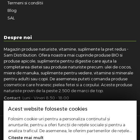
Termeni si conditii
Blog
SAL
Despre noi
Magazin produse naturiste, vitamine, suplimente la pret redus -
Sam Distribution. Ofera noastra mai cuprinde produse BIO si
produse apicole, suplimente pentru digestie care ajuta la
completarea dietei sau produse naturiste precum: ulei de cocos,
miere de manuka, suplimente pentru vedere, vitamine si minerale
pentru adulti sau copii. De asemenea puteti comanda produse
cosmetice care hranesc pielea fetei si a corpului. Aceste produse
naturiste provin de la peste 2.500 de marci de top.
Contact:
Luni - Vineri 8:30 - 18:00
031.418.0100
|
0721.281.755
|
0764.300.469
Acest website foloseste cookies
Folosim cookie-uri pentru a personaliza conținutul și
anunțurile, pentru a oferi funcții de rețele sociale și pentru a
SAM DISTRIBUTION S.R.L.
- Registrul Comertului:
analiza traficul. De asemenea, le oferim partenerilor de rețele
J40/10004/2002, Cod fiscal: RO14935035, Adresa: Str.
sociale, de publicitate și de analize informații cu privire la
Citeste mai mult
Dimieni, nr. 7, Bucuresti, sector 5.