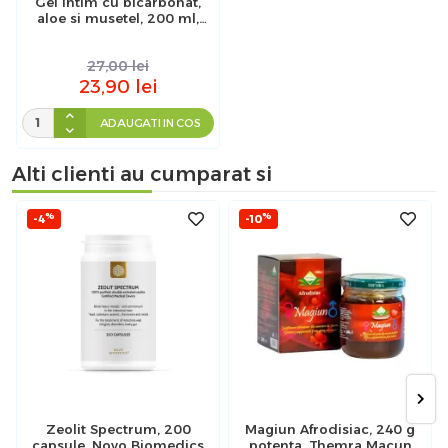
Gel intim cu bicarbonat,
aloe si musetel, 200 ml,
Ceta Sibiu
27,00
lei
23,90
lei
ADAUGATI IN COS
Alti clienti au cumparat si
%
%
-4
-10
Zeolit Spectrum, 200
Magiun Afrodisiac, 240 g
capsule, Novo Biomedics
potenta, Themra Macun