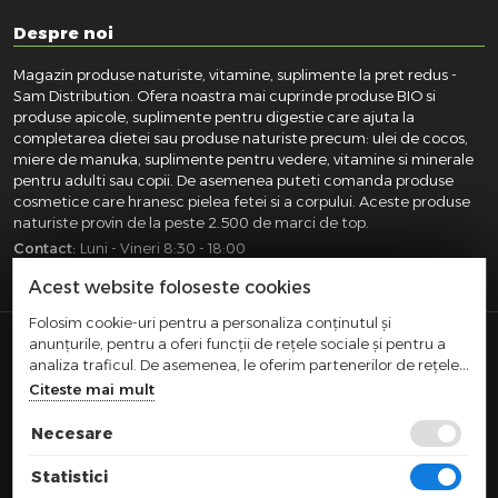
Despre noi
Magazin produse naturiste, vitamine, suplimente la pret redus -
Sam Distribution. Ofera noastra mai cuprinde produse BIO si
produse apicole, suplimente pentru digestie care ajuta la
completarea dietei sau produse naturiste precum: ulei de cocos,
miere de manuka, suplimente pentru vedere, vitamine si minerale
pentru adulti sau copii. De asemenea puteti comanda produse
cosmetice care hranesc pielea fetei si a corpului. Aceste produse
naturiste provin de la peste 2.500 de marci de top.
Contact:
Luni - Vineri 8:30 - 18:00
031.418.0100
|
0721.281.755
|
0764.300.469
Acest website foloseste cookies
Folosim cookie-uri pentru a personaliza conținutul și
anunțurile, pentru a oferi funcții de rețele sociale și pentru a
SAM DISTRIBUTION S.R.L.
- Registrul Comertului:
analiza traficul. De asemenea, le oferim partenerilor de rețele
J40/10004/2002, Cod fiscal: RO14935035, Adresa: Str.
sociale, de publicitate și de analize informații cu privire la
Citeste mai mult
Dimieni, nr. 7, Bucuresti, sector 5.
modul în care folosiți site-ul nostru. Aceștia le pot combina cu
Comert cu amanuntul efectuat in afara magazinelor,
alte informații oferite de dvs. sau culese în urma folosirii
Necesare
standurilor, chioscurilor si pietelor
serviciilor lor.
|
|
TERMENI SI CONDITII
CONFIDENTIALITATE
POLITICA COOKIES
Statistici
|
ANPC