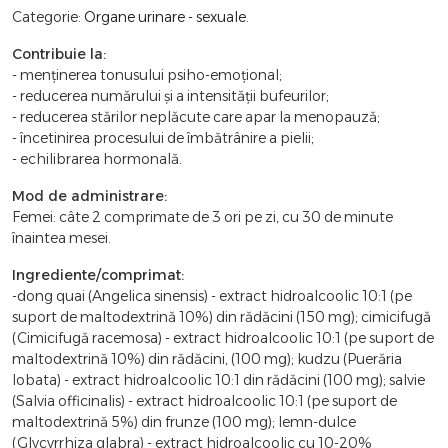
Categorie:
Organe urinare - sexuale
.
Contribuie la:
- menținerea tonusului psiho-emoțional;
- reducerea numărului și a intensității bufeurilor;
- reducerea stărilor neplăcute care apar la menopauză;
- încetinirea procesului de îmbătrânire a pielii;
- echilibrarea hormonală.
Mod de administrare:
Femei: câte 2 comprimate de 3 ori pe zi, cu 30 de minute
înaintea mesei.
Ingrediente/comprimat:
-dong quai (Angelica sinensis) - extract hidroalcoolic 10:1 (pe
suport de maltodextrină 10%) din rădăcini (150 mg); cimicifugă
(Cimicifugă racemosa) - extract hidroalcoolic 10:1 (pe suport de
maltodextrină 10%) din rădăcini, (100 mg); kudzu (Puerăria
lobata) - extract hidroalcoolic 10:1 din rădăcini (100 mg); salvie
(Salvia officinalis) - extract hidroalcoolic 10:1 (pe suport de
maltodextrină 5%) din frunze (100 mg); lemn-dulce
(Glycyrrhiza glabra) - extract hidroalcoolic cu 10-20%