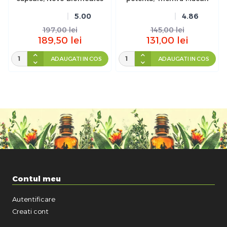
5.00
4.86
197,00
lei
145,00
lei
189,50
lei
131,00
lei
ADAUGATI IN COS
ADAUGATI IN COS
Contul meu
Autentificare
Creati cont