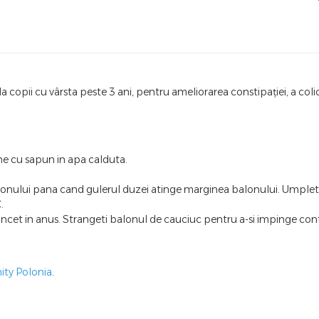
i la copii cu vârsta peste 3 ani, pentru ameliorarea constipației, a co
bine cu sapun in apa calduta.
balonului pana cand gulerul duzei atinge marginea balonului. Umpleti
C.
 incet in anus. Strangeti balonul de cauciuc pentru a-si impinge cont
ity Polonia
.