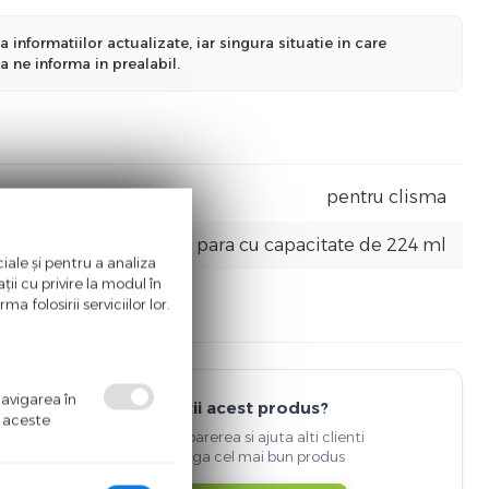
nformatiilor actualizate, iar singura situatie in care
a ne informa in prealabil.
pentru clisma
para cu capacitate de 224 ml
iale și pentru a analiza
ii cu privire la modul în
a folosirii serviciilor lor.
navigarea în
Detii acest produs?
ă aceste
Spune-ti parerea si ajuta alti clienti
sa aleaga cel mai bun produs