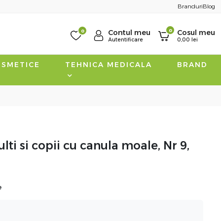
Branduri
Blog
0
0
Contul meu
Cosul meu
Autentificare
0,00
lei
SMETICE
TEHNICA MEDICALA
BRAND
lti si copii cu canula moale, Nr 9,
e