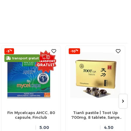
%
%
-5
-10
transport gratuit
Fin Mycelcaps AHCC, 80
Tianli pastile | Toot Up
capsule, Finclub
700mg, 8 tablete, Sanye
Intercom
5.00
4.50