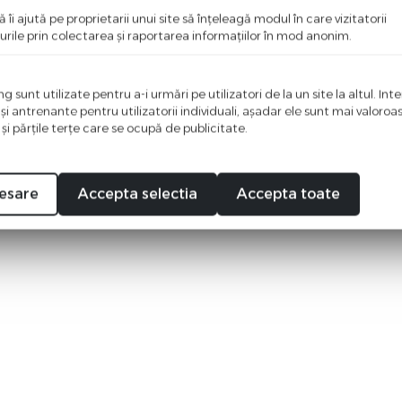
ă îi ajută pe proprietarii unui site să înţeleagă modul în care vizitatorii
urile prin colectarea şi raportarea informaţiilor în mod anonim.
 sunt utilizate pentru a-i urmări pe utilizatori de la un site la altul. Int
 şi antrenante pentru utilizatorii individuali, aşadar ele sunt mai valoro
 şi părţile terţe care se ocupă de publicitate.
esare
Accepta selectia
Accepta toate