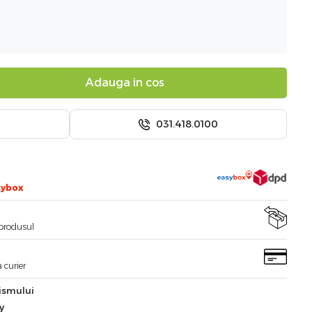
Adauga in cos
031.418.0100
sybox
i produsul
 curier
ismului
y