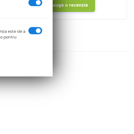
Adauga o recenzie
enţia este de a
ase pentru