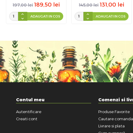
189,50
lei
131,00
lei
197,00
lei
145,00
lei
ADAUGATI IN COS
ADAUGATI IN COS
Contul meu
Comenzi si liv
Autentificare
Produse Favorite
Creati cont
Cautare comand
Livrare si plata
Cum cumpar?