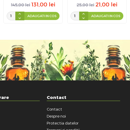
131,00
lei
21,00
lei
145,00
lei
25,00
lei
ADAUGATI IN COS
ADAUGATI IN COS
rare
Contact
Contact
a
Despre noi
Protectia datelor
Termeni si conditii