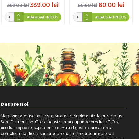
339,00
lei
80,00
lei
358,00
lei
89,00
lei
ADAUGATI IN COS
ADAUGATI IN COS
Despre noi
Magazin produse naturiste, vitamine, suplimente la pret redus -
Sam Distribution. Ofera noastra mai cuprinde produse BIO si
produse apicole, suplimente pentru digestie care ajuta la
completarea dietei sau produse naturiste precum: ulei de