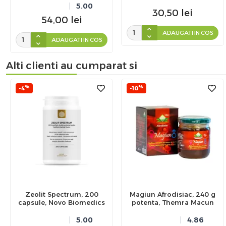
5.00
30,50
lei
54,00
lei
ADAUGATI IN COS
ADAUGATI IN COS
Alti clienti au cumparat si
%
%
-4
-10
Zeolit Spectrum, 200
Magiun Afrodisiac, 240 g
capsule, Novo Biomedics
potenta, Themra Macun
5.00
4.86