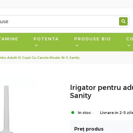
TAMINE
POTENTA
PRODUSE BIO
CO
ntru Adulti Si Copii Cu Canula Moale, Nr 9, Sanity
Irigator pentru adu
Sanity
·
·
In stoc
Livrare in 2-5 zil
Preț produs