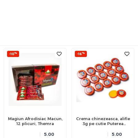
%
%
-10
-16
Magiun Afrodisiac Macun,
Crema chinezeasca, alifie
12 plicuri, Themra
3g pe cutie Puterea
Tigrului
5.00
5.00