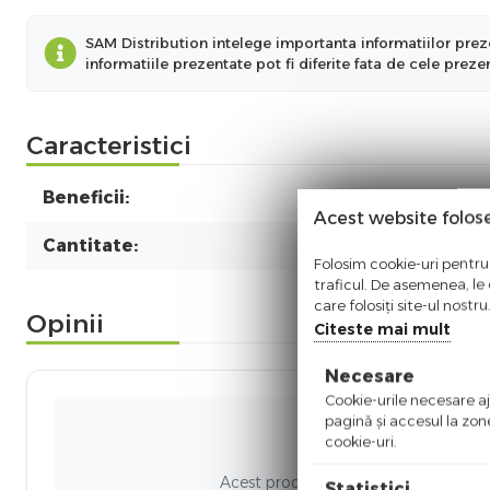
SAM Distribution intelege importanta informatiilor preze
informatiile prezentate pot fi diferite fata de cele prez
Caracteristici
Beneficii:
Acest website folos
Cantitate:
Folosim cookie-uri pentru 
traficul. De asemenea, le o
care folosiți site-ul nostr
Opinii
Citeste mai mult
Necesare
Cookie-urile necesare aju
pagină şi accesul la zon
cookie-uri.
Ni
Acest produs nu a adunat recenzii. Fi
Statistici