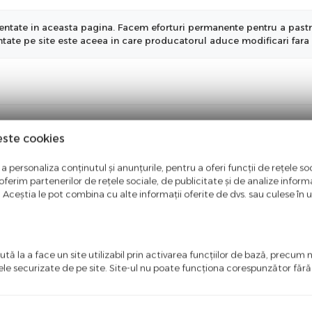
ntate in aceasta pagina. Facem eforturi permanente pentru a pastra i
entate pe site este aceea in care producatorul aduce modificari fara 
este cookies
a personaliza conținutul și anunțurile, pentru a oferi funcții de rețele soc
ferim partenerilor de rețele sociale, de publicitate și de analize informaț
u. Aceștia le pot combina cu alte informații oferite de dvs. sau culese în urm
tă la a face un site utilizabil prin activarea funcţiilor de bază, precum 
ele securizate de pe site. Site-ul nu poate funcţiona corespunzător făr
ci o recenzie
i primul care scrie ceva bun despre acest produs!