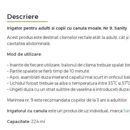
Descriere
Irigator pentru adulti si copii cu canula moale, Nr 9, Sanity
Acest produs este destinat clismelor rectale atât la adulți, cât ș
cavitatea abdominală.
Mod de utilizare:
– Inainte de fiecare utilizare, balonul de clisma trebuie spalat 
– Partile spalate se fierb timp de 10 minute.
– Apoi, asamblati duza inserand capatul mai scurt in orificiul 
– Lichidul folosit trebuie sa aiba o temperatura intre 35°C si 37°
– Ungeti duza cu un strat subtire de vaselina si introduceti duza
Marimea nr. 9 este recomandata copiilor de la 3 ani si adultilor.
Irigatorul cu canula
este un produs de uz individual, marca
San
Capacitate:
224 ml