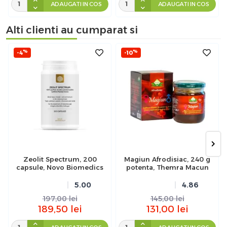
ADAUGATI IN COS
ADAUGATI IN COS
Alti clienti au cumparat si
%
%
-4
-10
Zeolit Spectrum, 200
Magiun Afrodisiac, 240 g
capsule, Novo Biomedics
potenta, Themra Macun
5.00
4.86
197,00
lei
145,00
lei
189,50
lei
131,00
lei