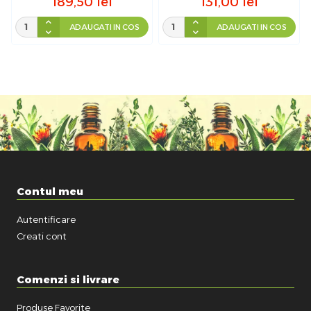
189,50
lei
131,00
lei
ADAUGATI IN COS
ADAUGATI IN COS
Contul meu
Autentificare
Creati cont
Comenzi si livrare
Produse Favorite