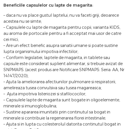
Beneficiile capsulelor cu lapte de magarita:
– daca nu va place gustul laptelui, nu va faceti griji, deoarece
acestea nu se simte;
– Capsulele cu lapte de magarita pentru copii, varianta KIDS,
au aroma de portocale pentru a fi acceptat mai usor de catre
cei mici;
– Are un efect benefic asupra sanatii umane si poate sustine
lupta organismului impotiva infectiilor;
– Conform legislatiei, laptele de magarita, in tablete sau
capsule este considerat suplient alimentar, si trebuie avizat de
SNPMAPS. (acest produs are Notificare SNPMAPS: Seria AA, Nr
14147/2020);
– Ajuta la ameliorarea afectiunilor pulmonare si respiratorii,
amelireaza tusea convulsiva sau tusea magareasca;
– Ajuta impotriva listeriozei si stafilococilor;
– Capsulele lapte de magarita sunt bogate in oligoelemente,
minerale si imunoglobulina;
– Sustine apararea imunitatii prin continutul sa bogat in
minerale si contribuie la regenerarea florei intestinale;
– Ajuta si in lupta cu colesterolul datorita continutul bogat in