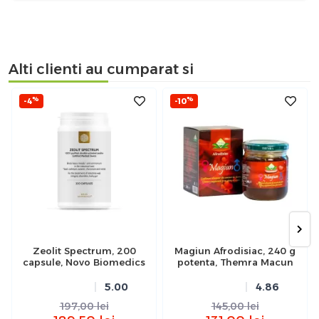
Alti clienti au cumparat si
%
%
-4
-10
Zeolit Spectrum, 200
Magiun Afrodisiac, 240 g
capsule, Novo Biomedics
potenta, Themra Macun
5.00
4.86
197,00
lei
145,00
lei