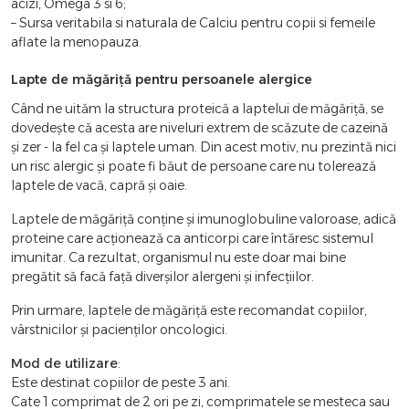
acizi, Omega 3 si 6;
– Sursa veritabila si naturala de Calciu pentru copii si femeile
aflate la menopauza.
Lapte de măgăriță pentru persoanele alergice
Când ne uităm la structura proteică a laptelui de măgăriță, se
dovedește că acesta are niveluri extrem de scăzute de cazeină
și zer - la fel ca și laptele uman. Din acest motiv, nu prezintă nici
un risc alergic și poate fi băut de persoane care nu tolerează
laptele de vacă, capră și oaie.
Laptele de măgăriță conține și imunoglobuline valoroase, adică
proteine ​​care acționează ca anticorpi care întăresc sistemul
imunitar. Ca rezultat, organismul nu este doar mai bine
pregătit să facă față diverșilor alergeni și infecțiilor.
Prin urmare, laptele de măgăriță este recomandat copiilor,
vârstnicilor și pacienților oncologici.
Mod de utilizare
:
Este destinat copiilor de peste 3 ani.
Cate 1 comprimat de 2 ori pe zi, comprimatele se mesteca sau