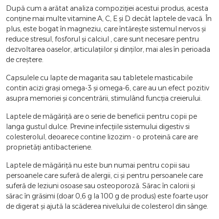
După cum a arătat analiza compoziției acestui produs, acesta
conține mai multe vitamine A, C, E și D decât laptele de vacă. În
plus, este bogat în magneziu, care întărește sistemul nervos și
reduce stresul, fosforul și calciul , care sunt necesare pentru
dezvoltarea oaselor, articulațiilor și dinților, mai ales în perioada
de creștere.
Capsulele cu lapte de magarita sau tabletele masticabile
contin acizi grași omega-3 și omega-6, care au un efect pozitiv
asupra memoriei și concentrării, stimulând funcția creierului.
Laptele de măgăriță are o serie de beneficii pentru copii pe
langa gustul dulce. Previne infecțiile sistemului digestiv si
colesterolul, deoarece contine lizozim - o proteină care are
proprietăți antibacteriene.
Laptele de măgăriță nu este bun numai pentru copii sau
persoanele care suferă de alergii, ci și pentru persoanele care
suferă de leziuni osoase sau osteoporoză. Sărac în calorii și
sărac în grăsimi (doar 0,6 g la 100 g de produs) este foarte ușor
de digerat și ajută la scăderea nivelului de colesterol din sânge.