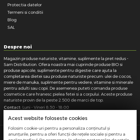
Protectia datelor
Termeni si conditii
Blog
SAL
Despre noi
Magazin produse naturiste, vitamine, suplimente la pret redus -
Sam Distribution. Ofera noastra mai cuprinde produse BIO si
produse apicole, suplimente pentru digestie care ajuta la
completarea dietei sau produse naturiste precum: ulei de cocos,
miere de manuka, suplimente pentru vedere, vitamine si minerale
pentru adulti sau copii. De asemenea puteti comanda produse
cosmetice care hranesc pielea fetei si a corpului. Aceste produse
naturiste provin de la peste 2.500 de marci de top.
Contact:
Luni - Vineri 8:30 - 18:00
031.418.0100
|
0721.281.755
|
0764.300.469
Acest website foloseste cookies
Folosim cookie-uri pentru a personaliza conținutul și
anunțurile, pentru a oferi funcții de rețele sociale și pentru a
SAM DISTRIBUTION S.R.L.
- Registrul Comertului: