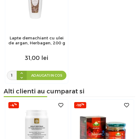
Lapte demachiant cu ulei
de argan, Herbagen, 200 g
31,00
lei
ADAUGATI IN COS
Alti clienti au cumparat si
%
%
-4
-10