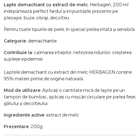
Lapte demachiant cu extract de melc
, Herbagen, 200 ml
indepărtează perfect fardul și impuritățile prezente pe
pleoape, buze, obraji, decolteu.
Pentru toate tipurile de piele, în special pielea iritată și sensibilă.
Categorie:
demachiante
.
Contribuie la:
calmarea iritațiilor, netezirea ridurilor, creșterea
supleței epidermei.
Laptele demachiant cu extract din melc HERBAGEN conține
95% materii prime de origine naturală.
Mod de utilizare:
Aplicați o cantitate mică de lapte pe un
tampon de bumbac, aplicați cu mișcări circulare pe pielea feței,
gâtului și decolteului.
Ingrediente active:
extract de melc
Prezentare
: 200g