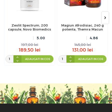
Zeolit Spectrum, 200
Magiun Afrodisiac, 240 g
capsule, Novo Biomedics
potenta, Themra Macun
5.00
4.86
197,00
lei
145,00
lei
189,50
lei
131,00
lei
ADAUGATI IN COS
ADAUGATI IN COS