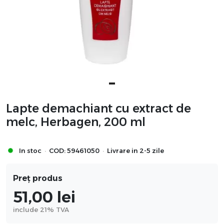
Lapte demachiant cu extract de
melc, Herbagen, 200 ml
·
·
In stoc
COD:
59461050
Livrare in 2-5 zile
Preț produs
51,00
lei
include 21% TVA