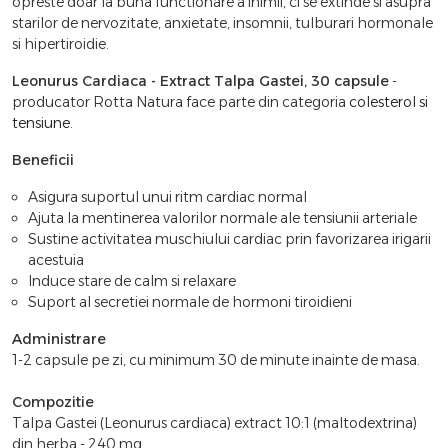
opreste doar la buna functionare a inimii, ci se extinde si asupra
starilor de nervozitate, anxietate, insomnii, tulburari hormonale
si hipertiroidie.
Leonurus Cardiaca - Extract Talpa Gastei, 30 capsule
-
producator Rotta Natura face parte din categoria
colesterol si
tensiune
.
Beneficii
Asigura suportul unui ritm cardiac normal
Ajuta la mentinerea valorilor normale ale tensiunii arteriale
Sustine activitatea muschiului cardiac prin favorizarea irigarii
acestuia
Induce stare de calm si relaxare
Suport al secretiei normale de hormoni tiroidieni
Administrare
1-2 capsule pe zi, cu minimum 30 de minute inainte de masa.
Compozitie
Talpa Gastei (Leonurus cardiaca) extract 10:1 (maltodextrina)
din herba - 240 mg.