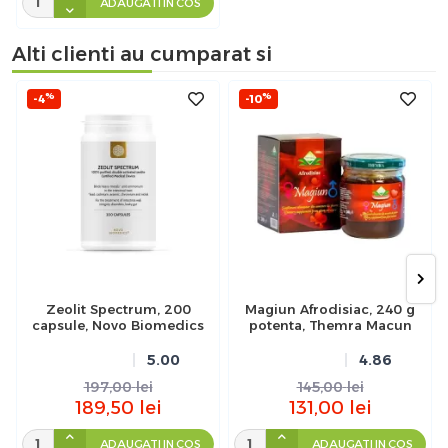
ADAUGATI IN COS
Alti clienti au cumparat si
%
%
-4
-10
Zeolit Spectrum, 200
Magiun Afrodisiac, 240 g
capsule, Novo Biomedics
potenta, Themra Macun
5.00
4.86
197,00
lei
145,00
lei
189,50
lei
131,00
lei
ADAUGATI IN COS
ADAUGATI IN COS