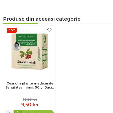
Produse din aceeasi categorie
%
-10
Ceai din plante medicinale
Sanatatea inimii, 50 g, Dacia
Plant
10,55
lei
9,50
lei