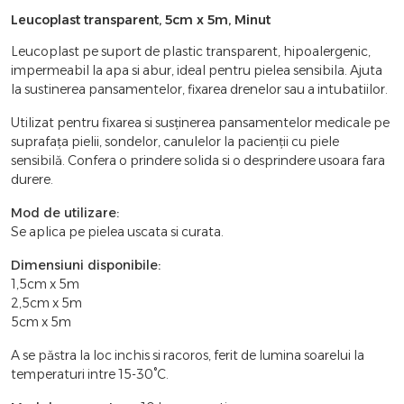
Leucoplast transparent, 5cm x 5m, Minut
Leucoplast pe suport de plastic transparent, hipoalergenic,
impermeabil la apa si abur, ideal pentru pielea sensibila. Ajuta
la sustinerea pansamentelor, fixarea drenelor sau a intubatiilor.
Utilizat pentru fixarea si susținerea pansamentelor medicale pe
suprafaţa pielii, sondelor, canulelor la pacienții cu piele
sensibilă. Confera o prindere solida si o desprindere usoara fara
durere.
Mod de utilizare:
Se aplica pe pielea uscata si curata.
Dimensiuni disponibile:
1,5cm x 5m
2,5cm x 5m
5cm x 5m
A se păstra la loc inchis si racoros, ferit de lumina soarelui la
temperaturi intre 15-30°C.