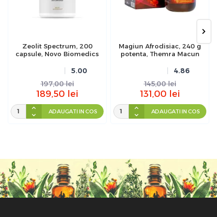
Zeolit Spectrum, 200
Magiun Afrodisiac, 240 g
capsule, Novo Biomedics
potenta, Themra Macun
5.00
4.86
197,00
lei
145,00
lei
189,50
lei
131,00
lei
ADAUGATI IN COS
ADAUGATI IN COS