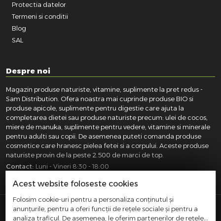
Protectia datelor
Termeni si conditii
Blog
SAL
Despre noi
Magazin produse naturiste, vitamine, suplimente la pret redus -
Sam Distribution. Ofera noastra mai cuprinde produse BIO si
produse apicole, suplimente pentru digestie care ajuta la
completarea dietei sau produse naturiste precum: ulei de cocos,
miere de manuka, suplimente pentru vedere, vitamine si minerale
pentru adulti sau copii. De asemenea puteti comanda produse
cosmetice care hranesc pielea fetei si a corpului. Aceste produse
naturiste provin de la peste 2.500 de marci de top.
Contact:
Luni - Vineri 8:30 - 18:00
031.418.0100
|
0721.281.755
|
0764.300.469
Acest website foloseste cookies
Folosim cookie-uri pentru a personaliza conținutul și
anunțurile, pentru a oferi funcții de rețele sociale și pentru a
SAM DISTRIBUTION S.R.L.
- Registrul Comertului:
analiza traficul. De asemenea, le oferim partenerilor de rețele
J40/10004/2002, Cod fiscal: RO14935035, Adresa: Str.