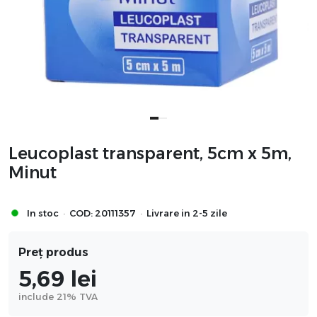
Leucoplast transparent, 5cm x 5m,
Minut
·
·
In stoc
COD:
20111357
Livrare in 2-5 zile
Preț produs
5,69
lei
include 21% TVA