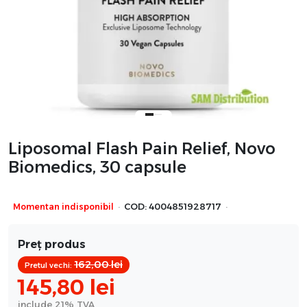
Liposomal Flash Pain Relief, Novo
Biomedics, 30 capsule
·
·
Momentan indisponibil
COD:
4004851928717
Preț produs
162,00
lei
Pretul vechi:
145,80
lei
include 21% TVA