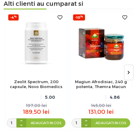
Alti clienti au cumparat si
%
%
-4
-10
Zeolit Spectrum, 200
Magiun Afrodisiac, 240 g
capsule, Novo Biomedics
potenta, Themra Macun
5.00
4.86
197,00
lei
145,00
lei
189,50
lei
131,00
lei
ADAUGATI IN COS
ADAUGATI IN COS