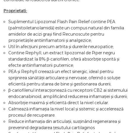
Proprietati:
Suplimentul Lipozomal Flash Pain Relief contine PEA
(palmitoiletanolamidă) este un compus natural din familia
amidelor de acizi grași fiind Recunoscute pentru
proprietățile antiinflamatorii și analgezice;
Util în afecțiuni precum artrita și durerile neuropatice;
Contine Rephyll, un extract lipozomal de Piper negru
standardizat la 8% β-cariofilen, oferă absorbție sporită și
efecte antiinflamatorii puternice;
PEA și Rephyll creează un efect sinergic, ideal pentru
sprijinirea sănătății articulare și nervoase, oferind o soluție
eficientă pentru starea de bine și gestionarea durerii;
β-cariofilenul interacționează cu receptorii CB2 ai sistemului
endocanabinoid, amplificând reducerea inflamației și durerii;
Absorbție maximă și eficientă direct la nivel celular.
Calmează inflamația la nivel local și sistemic și accelerează
procesul de recuperare.
Reduce inflamația din articulații, susținând regenerarea și
prevenind degradarea țesutului cartilaginos