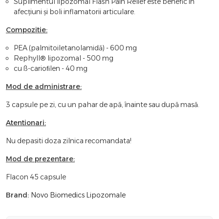
Suplimentul lipozomal Flash Pain Relief este benefic în
afecțiuni și boli inflamatorii articulare.
Compozitie:
PEA (palmitoiletanolamidă) - 600 mg
Rephyll® lipozomal - 500 mg
cu ß-carioﬁlen - 40 mg
Mod de administrare:
3 capsule pe zi, cu un pahar de apă, înainte sau după masă.
Atentionari:
Nu depasiti doza zilnica recomandata!
Mod de prezentare:
Flacon 45 capsule
Brand:
Novo Biomedics Lipozomale