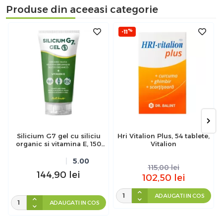
Produse din aceeasi categorie
%
-11
Silicium G7 gel cu siliciu
Hri Vitalion Plus, 54 tablete,
organic si vitamina E, 150
Vitalion
ml
5.00
115,00
lei
144,90
lei
102,50
lei
ADAUGATI IN COS
ADAUGATI IN COS