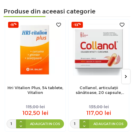
Produse din aceeasi categorie
%
%
-11
-13
Hri Vitalion Plus, 54 tablete,
Collanol, articulații
Vitalion
sănătoase, 20 capsule,
Vitaslim
115,00
lei
135,00
lei
102,50
lei
117,00
lei
ADAUGATI IN COS
ADAUGATI IN COS