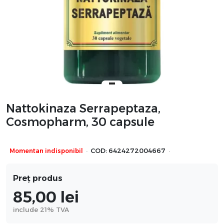
Nattokinaza Serrapeptaza,
Cosmopharm, 30 capsule
·
·
Momentan indisponibil
COD:
6424272004667
Preț produs
85,00
lei
include 21% TVA