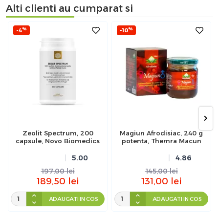
Alti clienti au cumparat si
%
%
-4
-10
Zeolit Spectrum, 200
Magiun Afrodisiac, 240 g
capsule, Novo Biomedics
potenta, Themra Macun
5.00
4.86
197,00
lei
145,00
lei
189,50
lei
131,00
lei
ADAUGATI IN COS
ADAUGATI IN COS