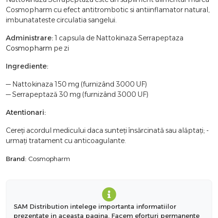
Cosmopharm cu efect antitrombotic si antiinflamator natural,
imbunatateste circulatia sangelui.
Administrare:
1 capsula de Nattokinaza Serrapeptaza
Cosmopharm
pe zi
Ingrediente:
— Nattokinaza 150 mg (furnizând 3000 UF)
— Serrapeptază 30 mg (furnizând 3000 UF)
Atentionari:
Cereți acordul medicului daca sunteți însărcinată sau alăptați; -
urmați tratament cu anticoagulante.
Brand:
Cosmopharm
SAM Distribution intelege importanta informatiilor
prezentate in aceasta pagina. Facem eforturi permanente