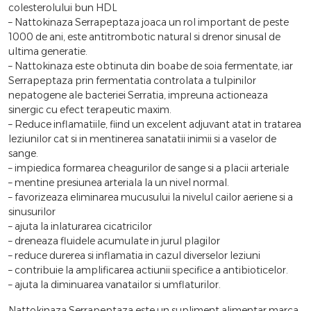
colesterolului bun HDL
– Nattokinaza Serrapeptaza joaca un rol important de peste
1000 de ani, este antitrombotic natural si drenor sinusal de
ultima generatie.
– Nattokinaza este obtinuta din boabe de soia fermentate, iar
Serrapeptaza prin fermentatia controlata a tulpinilor
nepatogene ale bacteriei Serratia, impreuna actioneaza
sinergic cu efect terapeutic maxim.
– Reduce inflamatiile, fiind un excelent adjuvant atat in tratarea
leziunilor cat si in mentinerea sanatatii inimii si a vaselor de
sange.
– impiedica formarea cheagurilor de sange si a placii arteriale
– mentine presiunea arteriala la un nivel normal.
– favorizeaza eliminarea mucusului la nivelul cailor aeriene si a
sinusurilor
– ajuta la inlaturarea cicatricilor
– dreneaza fluidele acumulate in jurul plagilor
– reduce durerea si inflamatia in cazul diverselor leziuni
– contribuie la amplificarea actiunii specifice a antibioticelor.
– ajuta la diminuarea vanatailor si umflaturilor.
Nattokinaza Serrapeptaza este un supliment alimentar marca