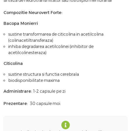
sinteza de neurotransmitator sau fosfolipid membranar
Compozitie Neurovert Forte:
Bacopa Monierri
sustine transformarea de citicolina in acetilcolina
(colinacetiltransferaza)
inhiba degradarea acetilcolinei (inhibitor de
acetilcolinesteraza)
Citicolina
sustine structura si functia cerebrala
biodisponibilitate maxima
Administrare:
1-2 capsule pe zi
Prezentare:
30 capsule moi.