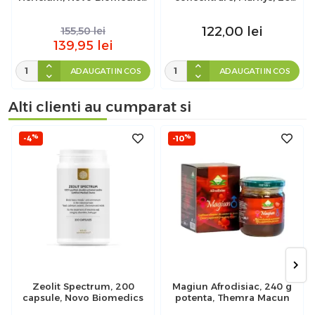
60 capsule
fiole
122,00
lei
155,50
lei
139,95
lei
ADAUGATI IN COS
ADAUGATI IN COS
Alti clienti au cumparat si
%
%
-4
-10
Zeolit Spectrum, 200
Magiun Afrodisiac, 240 g
capsule, Novo Biomedics
potenta, Themra Macun