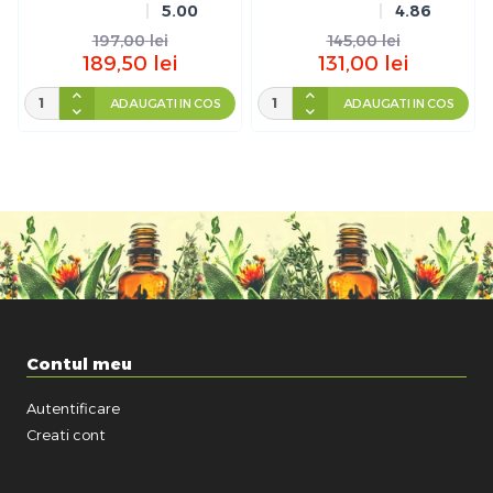
5.00
4.86
197,00
lei
145,00
lei
189,50
lei
131,00
lei
ADAUGATI IN COS
ADAUGATI IN COS
Contul meu
Autentificare
Creati cont