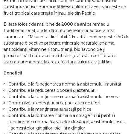
Extractul de Noni de Tahiti conține cantități valoroase de
substanțe active ce îmbunătățesc calitatea vieții. Noni este un
fruct tropical care crește în insulele din Pacific.
El este folosit de mai bine de 2000 de ani ca remediu
tradițional local, unde, datorită beneficiilor aduse, a fost
supranumit ”Miracolul din Tahiti”. Fructul conține peste 150 de
substanțe bioactive precum: minerale naturale, enzime,
antioxidanți, vitamine, fitonutrienți, bioflavonoide și
proxeroxină. Toate aceste substanțe ajută la echilibrarea
sistemului imunitar, la creșterea tonusului și a vitalității.
Beneficii
Contribuie la funcționarea normală a sistemului imunitar
Contribuie la reducerea oboselii și extenuării
Contribuie la funcționarea normală a sistemului nervos
Crește nivelul energetic și capacitatea de efort
Contribuie la menținerea sănătății psihice
Contribuie la formarea normală a colagenului pentru
funcționarea normală a vaselor de sânge, a sistemului osos,
ligamentelor, gingiilor, pielii și a dinților