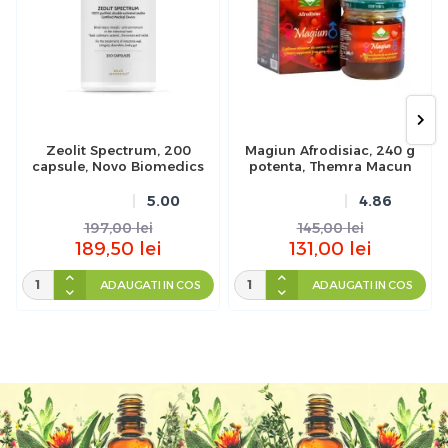
Zeolit Spectrum, 200
Magiun Afrodisiac, 240 g
capsule, Novo Biomedics
potenta, Themra Macun
5.00
4.86
197,00
lei
145,00
lei
189,50
lei
131,00
lei
ADAUGATI IN COS
ADAUGATI IN COS