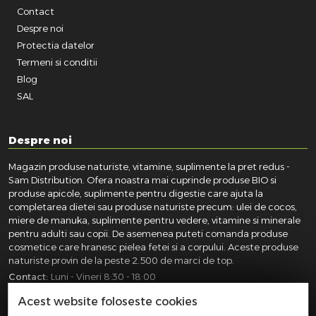
Contact
Despre noi
Protectia datelor
Termeni si conditii
Blog
SAL
Despre noi
Magazin produse naturiste, vitamine, suplimente la pret redus -
Sam Distribution. Ofera noastra mai cuprinde produse BIO si
produse apicole, suplimente pentru digestie care ajuta la
completarea dietei sau produse naturiste precum: ulei de cocos,
miere de manuka, suplimente pentru vedere, vitamine si minerale
pentru adulti sau copii. De asemenea puteti comanda produse
cosmetice care hranesc pielea fetei si a corpului. Aceste produse
naturiste provin de la peste 2.500 de marci de top.
Contact:
Luni - Vineri 8:30 - 18:00
031.418.0100
|
0721.281.755
|
0764.300.469
Acest website foloseste cookies