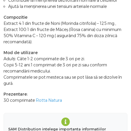
Contribuie la menținerea dezvoltării normale a celulelor
Ajută la menținerea unei tensiuni arteriale normale
Compozitie
Extract 4:1 din fructe de Noni (Morinda citrifolia) – 125 mg.,
Extract 100:1 din fructe de Măceș (Rosa canina) cu minimum
50% Vitamina C – 120 mg.( asigurând 75% din doza zilnică
recomandată).
Mod de utilizare
Adulți: Câte 1-2 comprimate de 3 ori pe zi.
Copii 5-12 ani:1 comprimat de 3 ori pe zi sau conform
recomandării medicului.
Comprimatele se pot mesteca sau se pot lăsa să se dizolve în
gură.
Prezentare:
30 comprimate
Rotta Natura
SAM Distribution intelege importanta informatiilor