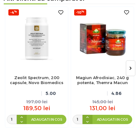
%
%
-4
-10
Zeolit Spectrum, 200
Magiun Afrodisiac, 240 g
capsule, Novo Biomedics
potenta, Themra Macun
5.00
4.86
197,00
lei
145,00
lei
189,50
lei
131,00
lei
ADAUGATI IN COS
ADAUGATI IN COS